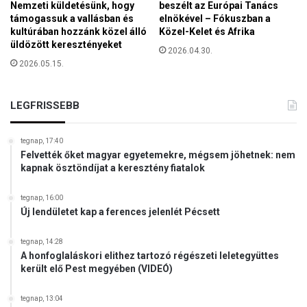
Nemzeti küldetésünk, hogy
beszélt az Európai Tanács
támogassuk a vallásban és
elnökével – Fókuszban a
kultúrában hozzánk közel álló
Közel-Kelet és Afrika
üldözött keresztényeket
2026.04.30.
2026.05.15.
LEGFRISSEBB
tegnap, 17:40
Felvették őket magyar egyetemekre, mégsem jöhetnek: nem
kapnak ösztöndíjat a keresztény fiatalok
tegnap, 16:00
Új lendületet kap a ferences jelenlét Pécsett
tegnap, 14:28
A honfoglaláskori elithez tartozó régészeti leletegyüttes
került elő Pest megyében (VIDEÓ)
tegnap, 13:04