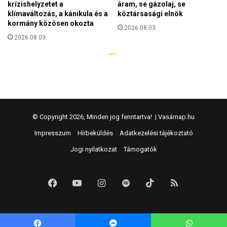
© Copyright 2026, Minden jog fenntartva! |
Vasárnap.hu
Impresszum
Hírbeküldés
Adatkezelési tájékoztató
Jogi nyilatkozat
Támogatók
Facebook
YouTube
Instagram
Spotify
TikTok
RSS