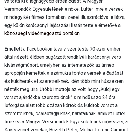
váltotta ki a legnagyobb érdeklődést. A Magyar
Versmondók Egyesületének elnöke, Lutter Imre a versek
mindegyikét filmes formában, zenei illusztrációval ellátva,
egy külön karácsonyi lejátszási listán tette elérhetővé a
közösségi videómegosztó portálon
.
Emellett a Facebookon tavaly szenteste 70 ezer ember
által nézett, élőben sugárzott rendkívüli karácsonyi vers
kívánságműsort, amelyben az internetezők az ünnep
apropóján kérhették a számukra fontos versek előadását
és küldhették el szeretteiknek, idén több mint húszezren
nézték meg újra. Utóbbi mottója az volt, hogy „Küldj egy
verset ajándékba szeretteidnek” s mindössze 24 óra
leforgása alatt több százan kértek és küldtek verset a
szeretteiknek, családtagjaiknak, barátaiknak, amiket Lutter
Imre és a Magyar Versmondók Egyesületének művészei, a
Kávészünet zenekar, Huzella Péter, Molnár Ferenc Caramel,