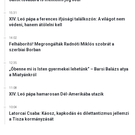
15:31
XIV. Leó pápa a ferences ifjúsági találkozón: A világot nem
védeni, hanem átölelni kell
14:02
Felháborító! Megrongálták Radnóti Miklós szobrát a
szerbiai Borban
12:35
„Őbenne mi is Isten gyermekei lehetünk” – Barsi Balázs atya
a Miatyánkról
11:08
XIV. Leó pápa hamarosan Dél-Amerikába utazik
10:04
Latorcai Csaba: Káosz, kapkodás és dilettantizmus jellemzi
a Tisza kormányzását