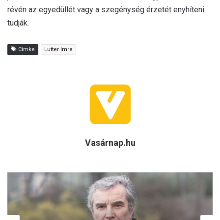
révén az egyedüllét vagy a szegénység érzetét enyhíteni
tudják.
Címke
Lutter Imre
Vasárnap.hu
Kultúra