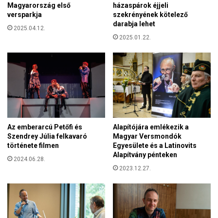
n
Magyarország első
házaspárok éjjeli
l
y
versparkja
szekrényének kötelező
j
e
darabja lehet
a
2025.04.12.
z
a
2025.01.22.
e
g
t
y
i
e
é
r
s
e
s
k
z
e
o
k
c
Az emberarcú Petőfi és
Alapítójára emlékezik a
e
i
Szendrey Júlia felkavaró
Magyar Versmondók
t
á
története filmen
Egyesülete és a Latinovits
a
Alapítvány pénteken
l
2024.06.28.
g
i
2023.12.27.
e
s
n
é
d
r
e
d
r
e