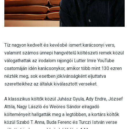
Tíz nagyon kedvelt és kevésbé ismert karácsonyi vers,
valamint számos ünnepi hangvételű költészeti remek közül
válogathattak az irodalom rajongói Lutter Imre YouTube
csatornáján idén karácsonykor, amikor több mint 130 ezren
nézték meg, sok esetben jókívánságként eljuttatva
szeretteikhez az általuk kiválasztott verseket.
A klasszikus költők közül Juhász Gyula, Ady Endre, József
Attila, Nagy László és Weöres Sándor elragadó
költeményeit hallgatták meg a legtöbben, a kortárs költők
közül Szabó T. Anna, Buda Ferenc és Turczi István verse