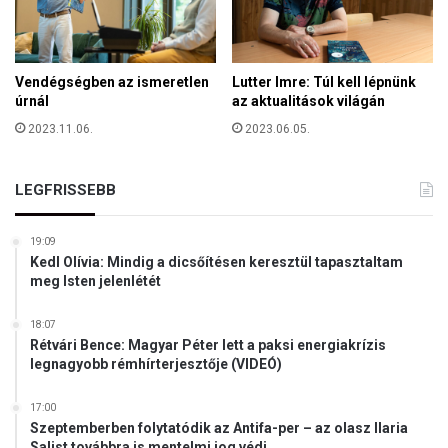
i
k
d
e
o
Vendégségben az ismeretlen
Lutter Imre: Túl kell lépnünk
l
úrnál
az aktualitások világán
ó
2023.11.06.
2023.06.05.
g
i
a
LEGFRISSEBB
19:09
Kedl Olívia: Mindig a dicsőítésen keresztül tapasztaltam
meg Isten jelenlétét
18:07
Rétvári Bence: Magyar Péter lett a paksi energiakrízis
legnagyobb rémhírterjesztője (VIDEÓ)
17:00
Szeptemberben folytatódik az Antifa-per – az olasz Ilaria
Salist továbbra is mentelmi jog védi