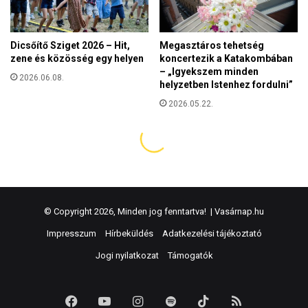
© Copyright 2026, Minden jog fenntartva! |
Vasárnap.hu
Impresszum
Hírbeküldés
Adatkezelési tájékoztató
Jogi nyilatkozat
Támogatók
Facebook
YouTube
Instagram
Spotify
TikTok
RSS