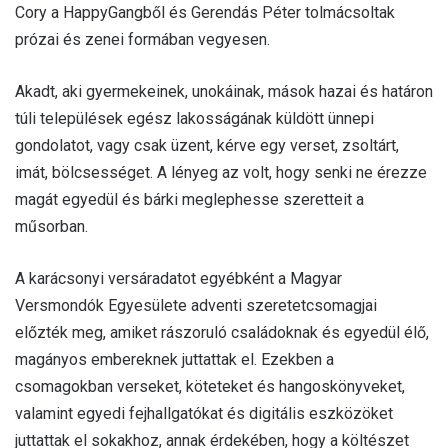
Cory a HappyGangből és Gerendás Péter tolmácsoltak
prózai és zenei formában vegyesen.
Akadt, aki gyermekeinek, unokáinak, mások hazai és határon
túli települések egész lakosságának küldött ünnepi
gondolatot, vagy csak üzent, kérve egy verset, zsoltárt,
imát, bölcsességet. A lényeg az volt, hogy senki ne érezze
magát egyedül és bárki meglephesse szeretteit a
műsorban.
A karácsonyi versáradatot egyébként a Magyar
Versmondók Egyesülete adventi szeretetcsomagjai
előzték meg, amiket rászoruló családoknak és egyedül élő,
magányos embereknek juttattak el. Ezekben a
csomagokban verseket, köteteket és hangoskönyveket,
valamint egyedi fejhallgatókat és digitális eszközöket
juttattak el sokakhoz, annak érdekében, hogy a költészet