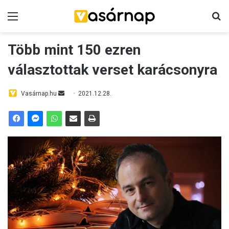
Menü
K
Több mint 150 ezren
választottak verset karácsonyra
Vasárnap.hu
S
2021.12.28.
e
n
d
a
n
e
m
a
i
l