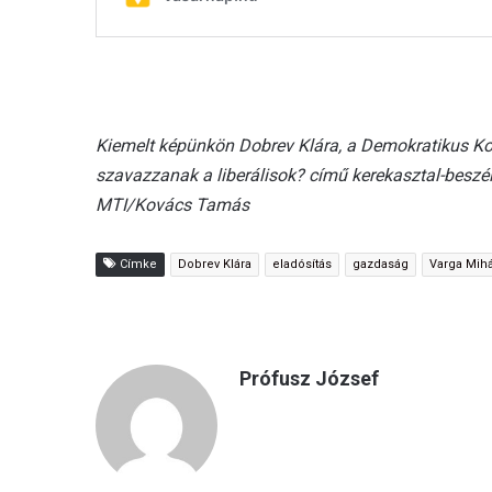
Kiemelt képünkön Dobrev Klára, a Demokratikus Koal
szavazzanak a liberálisok? című kerekasztal-besz
MTI/Kovács Tamás
Címke
Dobrev Klára
eladósítás
gazdaság
Varga Mihá
Prófusz József