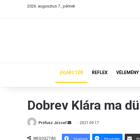
2026. augusztus 7., péntek
(H)ARCTÉR
REFLEX
VÉLEMÉNY
Dobrev Klára ma dü
Prófusz József
S
2021.09.17.
e
n
MEGOSZTÁS:
Facebook
Messenger
Me