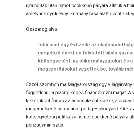
újraindítás után ismét csökkenő pályára állítjuk a h
amelynek nyolcévnyi kormányzása alatt évente átla
Összefoglalva:
több mint egy évtizede az eladósodottság
megelőző években folytatott hibás gazdaság
költségvetést, az önkormányzatokat és a 
megszorításokat vezettek be, tovább mély
Ezzel szemben ma Magyarország egy világjárvány utá
függetlenül, a piacról képes finanszírozni magát.
kezeljük: jut forrás az adócsökkentésekre, a család
megemelkedő adósságot pedig – ahogyan tettük az
költségvetési politikával ismét csökkenő pályára áll
pénzügyminiszter.