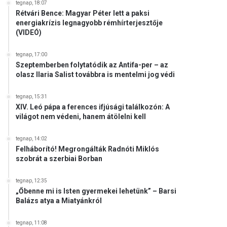
tegnap, 18:07
Rétvári Bence: Magyar Péter lett a paksi
energiakrízis legnagyobb rémhírterjesztője
(VIDEÓ)
tegnap, 17:00
Szeptemberben folytatódik az Antifa-per – az
olasz Ilaria Salist továbbra is mentelmi jog védi
tegnap, 15:31
XIV. Leó pápa a ferences ifjúsági találkozón: A
világot nem védeni, hanem átölelni kell
tegnap, 14:02
Felháborító! Megrongálták Radnóti Miklós
szobrát a szerbiai Borban
tegnap, 12:35
„Őbenne mi is Isten gyermekei lehetünk” – Barsi
Balázs atya a Miatyánkról
tegnap, 11:08