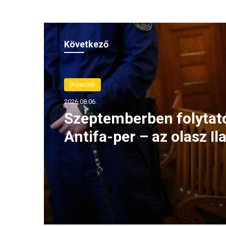
Következő
(H)arctér
2026.08.06.
Felháborító! Megrongál
Radnóti Miklós szobrát
szerbiai Borban