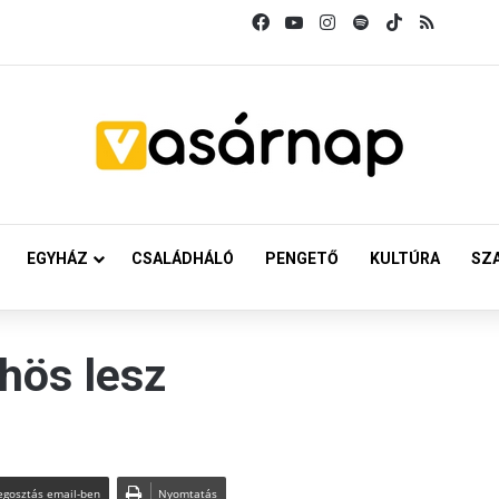
Facebook
YouTube
Instagram
Spotify
TikTok
RSS
EGYHÁZ
CSALÁDHÁLÓ
PENGETŐ
KULTÚRA
SZ
hös lesz
gosztás email-ben
Nyomtatás