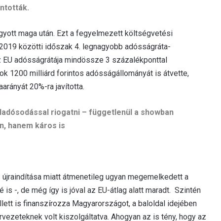
ntották.
yott maga után. Ezt a fegyelmezett költségvetési
0-2019 közötti időszak 4. legnagyobb adósságráta-
z EU adósságrátája mindössze 3 százalékponttal
 1200 milliárd forintos adósságállományát is átvette,
arányát 20%-ra javította.
ladósodással riogatni – függetlenül a showban
n, hanem káros is
 újraindítása miatt átmenetileg ugyan megemelkedett a
 -, de még így is jóval az EU-átlag alatt maradt. Szintén
ett is finanszírozza Magyarországot, a baloldal idejében
rvezeteknek volt kiszolgáltatva. Ahogyan az is tény, hogy az