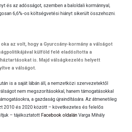
iányt és az adósságot, szemben a baloldali kormánnyal,
gosan 6,6%-os költségvetési hiányt sikerült összehozni.
 oka az volt, hogy a Gyurcsány-kormány a válságot
politikájával külföld felé eladósította a
háztartásokat is. Majd válságkezelés helyett
ítve a válságot.
n is a saját lábán áll, a nemzetközi szervezetektől
 A válságot nem megszorításokkal, hanem támogatásokkal
támogatásokra, a gazdaság újraindítására. Az átmenetileg
t 2010 és 2020 között – következetes és felelős
ítjuk – tájékoztatott
Facebook oldalán
Varga Mihály