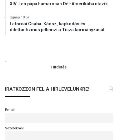
XIV. Leó pápa hamarosan Dél-Amerikába utazik
tegnap, 10:04
Latorcai Csaba: Káosz, kapkodás és
dilettantizmus jellemzi a Tisza kormányzását
.
Hirdetés
IRATKOZZON FEL A HÍRLEVELÜNKRE!
Email
Vezetéknév