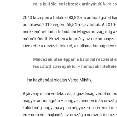
ra, a külföldi befektetők arányát 60%-ra ro
2010 közepén a baloldal 83,8%-os adósságrátát hag
politikával 2019 végére 65,5%-ra javítottuk. A 201
csökkenését tudta felmutatni Magyarország, míg a
mérséklődött. Eközben a kormány az önkormányzatok
kivezette a devizahiteleket, az államadósság deviza
Mindezek után éppen a baloldal részéről e
leosztott szerepektől – nemcsak hiteltele
– írta közösségi oldalán Varga Mihály.
A járvány elleni védekezés, a gazdaság védelme és
magyar adósságráta – ahogyan minden más országé is
különbség, hogy ma a piac négyszeres kereslet mell
erre nem volt hajlandó, az ország a nemzetközi sze