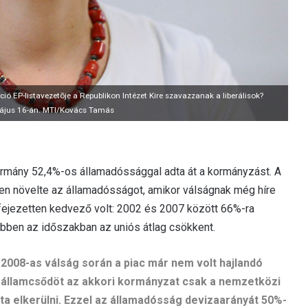
ó EP-listavezetõje a Republikon Intézet Kire szavazzanak a liberálisok?
május 16-án. MTI/Kovács Tamás
ormány 52,4%-os államadóssággal adta át a kormányzást. A
ben növelte az államadósságot, amikor válságnak még híre
fejezetten kedvező volt: 2002 és 2007 között 66%-ra
ebben az időszakban az uniós átlag csökkent.
2008-as válság során a piac már nem volt hajlandó
z államcsődöt az akkori kormányzat csak a nemzetközi
udta elkerülni. Ezzel az államadósság devizaarányát 50%-