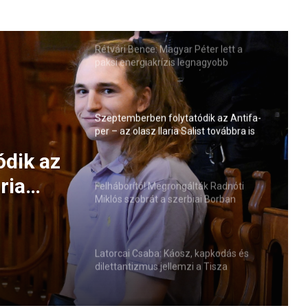
Rétvári Bence: Magyar Péter lett a
paksi energiakrízis legnagyobb
rémhírterjesztője (VIDEÓ)
Szeptemberben folytatódik az Antifa-
per – az olasz Ilaria Salist továbbra is
mentelmi jog védi
ták
 a
Felháborító! Megrongálták Radnóti
Miklós szobrát a szerbiai Borban
Latorcai Csaba: Káosz, kapkodás és
dilettantizmus jellemzi a Tisza
kormányzását