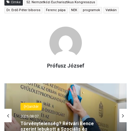
Címke
52. Nemzetközi Eucharisztikus Kongresszus
Dr. Erdő Péter bíboros
Ferenc pápa
NEK
programok
Vatikán
Prófusz József
(H)arctér
2026.08.07.
Törvénytelenség? Rétvári Bence
szerint lebukott a Szociális és