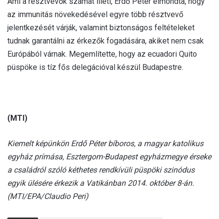
Ami a résztvevők számát illeti, Erdő Péter elmondta, hogy
az immunitás növekedésével egyre több résztvevő
jelentkezését várják, valamint biztonságos feltételeket
tudnak garantálni az érkezők fogadására, akiket nem csak
Európából várnak. Megemlítette, hogy az ecuadori Quito
püspöke is tíz fős delegációval készül Budapestre.
(MTI)
Kiemelt képünkön Erdő Péter bíboros, a magyar katolikus
egyház prímása, Esztergom-Budapest egyházmegye érseke
a családról szóló kéthetes rendkívüli püspöki szinódus
egyik ülésére érkezik a Vatikánban 2014. október 8-án.
(MTI/EPA/Claudio Peri)