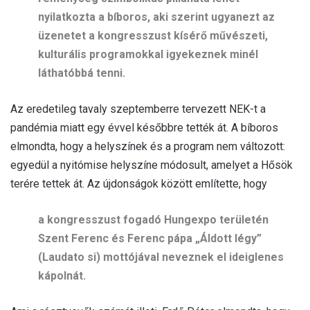
nyilatkozta a bíboros, aki szerint ugyanezt az
üzenetet a kongresszust kísérő művészeti,
kulturális programokkal igyekeznek minél
láthatóbbá tenni.
Az eredetileg tavaly szeptemberre tervezett NEK-t a
pandémia miatt egy évvel későbbre tették át. A bíboros
elmondta, hogy a helyszínek és a program nem változott:
egyedül a nyitómise helyszíne módosult, amelyet a Hősök
terére tettek át. Az újdonságok között említette, hogy
a kongresszust fogadó Hungexpo területén
Szent Ferenc és Ferenc pápa „Áldott légy”
(Laudato si) mottójával neveznek el ideiglenes
kápolnát.