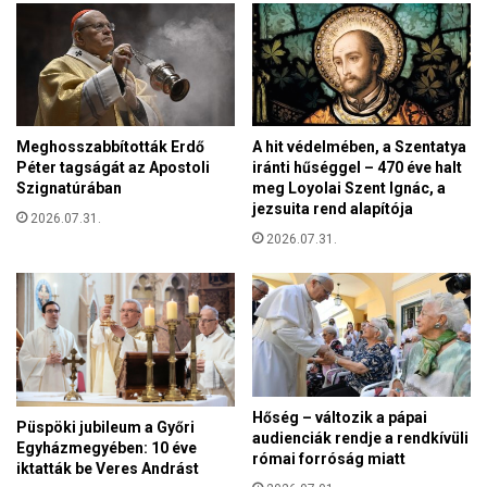
g
t
á
g
l
y
l
e
h
r
a
m
Meghosszabbították Erdő
A hit védelmében, a Szentatya
t
e
Péter tagságát az Apostoli
iránti hűséggel – 470 éve halt
a
k
Szignatúrában
meg Loyolai Szent Ignác, a
h
e
jezsuita rend alapítója
á
2026.07.31.
k
t
2026.07.31.
s
t
z
é
á
r
m
b
á
e
r
n
a
G
Hőség – változik a pápai
u
Püspöki jubileum a Győri
audienciák rendje a rendkívüli
l
Egyházmegyében: 10 éve
római forróság miatt
y
iktatták be Veres Andrást