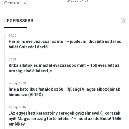
á
2026.07.01.
2026.07.16.
s
L
á
LEGFRISSEBB
s
z
11:00
l
Harminc éve Jézussal az úton – jubileumi dicsőítő esttel ad
ó
hálát Csiszér László
ü
g
07:09
y
Ritka állatok és másfél évszázados múlt – 160 éves lett az
é
ország első állatkertje
b
e
tegnap, 17:34
n
Íme a katolikus fiatalok szöuli Ifjúsági Világtalálkozójának
himnusza (VIDEÓ)
tegnap, 15:02
„Az egyesített keresztény seregek győzelmével új korszak
nyílt Magyarország történetében“ – Indul az Ide Buda! 1686
emlékév