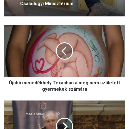
Családügyi Minisztérium
Ú
j
a
b
b
m
e
n
e
Újabb menedékhely Texasban a meg nem született
d
é
gyermekek számára
k
h
S
e
z
l
á
y
n
T
d