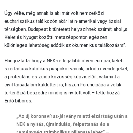
Úgy vélte, még annak is aki már volt nemzetközi
eucharisztikus találkozón akár latin-amerikai vagy ázsiai
térségben, Budapest kitüntetett helyszínnek számít, ahol „a
Kelet és Nyugat közötti metszésponton egészen
különleges lehetőség adódik az ökumenikus találkozásra”.
Hangoztatta, hogy a NEK-re legalább ötven európai, keleti
szertartású katolikus püspököt várnak, ortodox vendégeket,
a protestáns és zsidó közösség képviselőit, valamint a
civil társadalom küldötteit is, hiszen Ferenc pápa a velük
történő párbeszédre mindig is nyitott volt – tette hozzá
Erdő bíboros.
„Az új koronavírus-járvány miatti elzártság után a
NEK a nyitás, újraindulás, felpattanás és a
reménység szimbolikus pillanata lehet” –