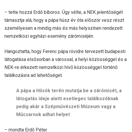
– tette hozzá Erdő bíboros. Úgy vélte, a NEK jelentőségét
támasztja alá, hogy a pápa húsz év óta először vesz részt
személyesen a mindig más és más helyszínen rendezett
nemzetközi egyházi esemény zárómiséjén.
Hangoztatta, hogy Ferenc pápa rövidre tervezett budapesti
látogatása elsősorban a várossal, a helyi közösséggel és a
NEK-re érkezett nemzetközi hívő közösséggel történő
találkozásra ad lehetőséget.
A pápa a Hősök terén mutatja be a zárómisét, a
látogatás ideje alatti esetleges találkozóknak
pedig akár a Szépművészeti Múzeum vagy a
Műcsarnok adhat helyet
– mondta Erdő Péter.