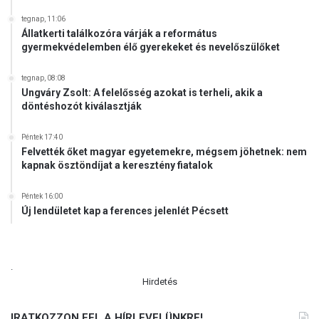
tegnap, 11:06
Állatkerti találkozóra várják a református
gyermekvédelemben élő gyerekeket és nevelőszülőket
tegnap, 08:08
Ungváry Zsolt: A felelősség azokat is terheli, akik a
döntéshozót kiválasztják
Péntek 17:40
Felvették őket magyar egyetemekre, mégsem jöhetnek: nem
kapnak ösztöndíjat a keresztény fiatalok
Péntek 16:00
Új lendületet kap a ferences jelenlét Pécsett
.
Hirdetés
IRATKOZZON FEL A HÍRLEVELÜNKRE!