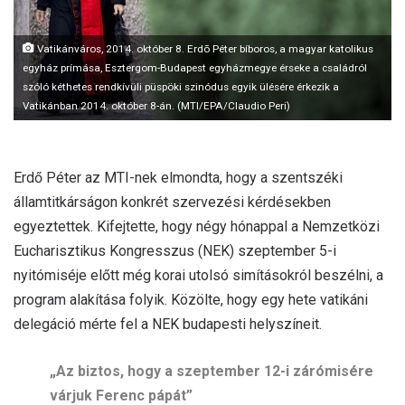
l
Vatikánváros, 2014. október 8. Erdõ Péter bíboros, a magyar katolikus
egyház prímása, Esztergom-Budapest egyházmegye érseke a családról
szóló kéthetes rendkívüli püspöki szinódus egyik ülésére érkezik a
Vatikánban 2014. október 8-án. (MTI/EPA/Claudio Peri)
Erdő Péter az MTI-nek elmondta, hogy a szentszéki
államtitkárságon konkrét szervezési kérdésekben
egyeztettek. Kifejtette, hogy négy hónappal a Nemzetközi
Eucharisztikus Kongresszus (NEK) szeptember 5-i
nyitómiséje előtt még korai utolsó simításokról beszélni, a
program alakítása folyik. Közölte, hogy egy hete vatikáni
delegáció mérte fel a NEK budapesti helyszíneit.
„Az biztos, hogy a szeptember 12-i zárómisére
várjuk Ferenc pápát”