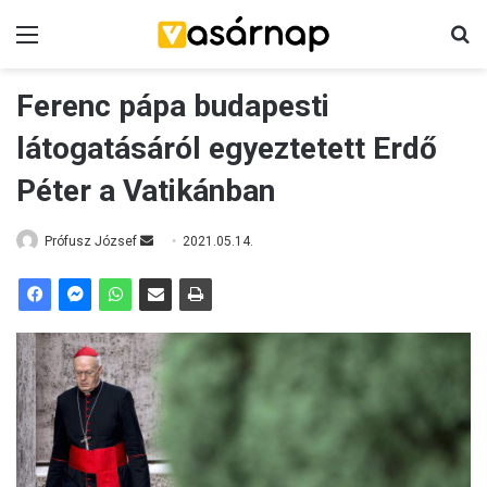
Menü
K
Ferenc pápa budapesti
látogatásáról egyeztetett Erdő
Péter a Vatikánban
Prófusz József
S
2021.05.14.
e
n
d
a
n
e
m
a
i