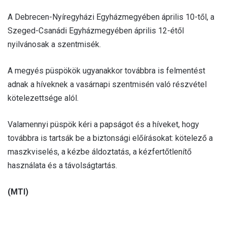
A Debrecen-Nyíregyházi Egyházmegyében április 10-től, a
Szeged-Csanádi Egyházmegyében április 12-étől
nyilvánosak a szentmisék.
A megyés püspökök ugyanakkor továbbra is felmentést
adnak a híveknek a vasárnapi szentmisén való részvétel
kötelezettsége alól.
Valamennyi püspök kéri a papságot és a híveket, hogy
továbbra is tartsák be a biztonsági előírásokat: kötelező a
maszkviselés, a kézbe áldoztatás, a kézfertőtlenítő
használata és a távolságtartás.
(MTI)