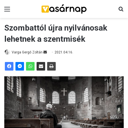
Menü
K
Szombattól újra nyilvánosak
lehetnek a szentmisék
Varga Gergő Zoltán
S
2021.04.16.
e
n
d
a
n
e
m
a
i
l