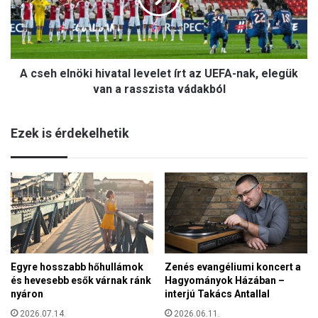
a
e
z
l
I
n
s
ö
z
A cseh elnöki hivatal levelet írt az UEFA-nak, elegük
k
l
i
van a rasszista vádakból
á
h
m
i
Á
Ezek is érdekelhetik
v
l
a
l
t
a
a
m
l
a
l
k
e
ö
v
z
e
é
Egyre hosszabb hőhullámok
Zenés evangéliumi koncert a
l
p
és hevesebb esők várnak ránk
Hagyományok Házában –
e
-
nyáron
interjú Takács Antallal
t
a
í
2026.07.14.
2026.06.11.