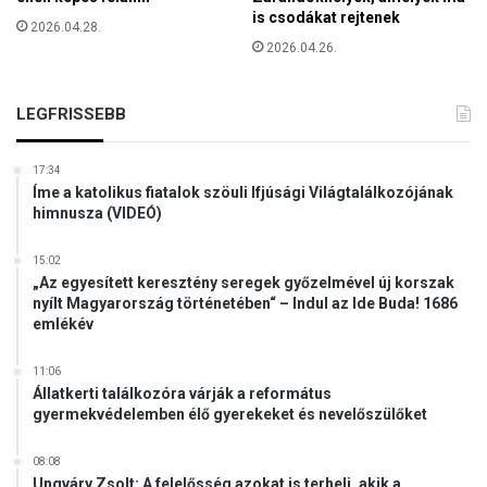
n
is csodákat rejtenek
o
2026.04.28.
a
k
2026.04.26.
r
b
a
a
s
n
LEGFRISSEBB
s
z
i
17:34
s
Íme a katolikus fiatalok szöuli Ifjúsági Világtalálkozójának
t
himnusza (VIDEÓ)
a
v
15:02
á
„Az egyesített keresztény seregek győzelmével új korszak
d
nyílt Magyarország történetében“ – Indul az Ide Buda! 1686
emlékév
a
k
b
11:06
Állatkerti találkozóra várják a református
ó
gyermekvédelemben élő gyerekeket és nevelőszülőket
l
08:08
Ungváry Zsolt: A felelősség azokat is terheli, akik a