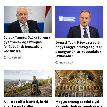
f
r
r
t
i
a
k
z
a
U
i
E
k
F
e
Sulyok Tamás: Szükség van a
A
r
gyermekek egészséges
Donald Tusk: Kijev szeretné,
-
e
fejlődésének jogszabályi
hogy Lengyelország segítsen
n
s
védelmére
a magyar-ukrán kapcsolatok
a
z
javításában
2026.05.04.
k
t
2026.05.04.
,
é
e
n
l
y
e
o
g
r
ü
s
k
z
v
á
Aki Isten előtt letérdel, bárki
Magyarország csodahelyei –
a
g
ellen képes felállni
Zarándokhelyek, amelyek ma