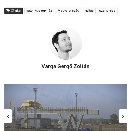
Címke
katolikus egyház
Magyarország
nyitás
szentmise
Varga Gergő Zoltán
(H)arctér
2026.08.06.
Rétvári Bence: Magyar Péter lett a paksi
energiakrízis legnagyobb