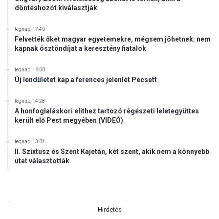
döntéshozót kiválasztják
tegnap, 17:40
Felvették őket magyar egyetemekre, mégsem jöhetnek: nem
kapnak ösztöndíjat a keresztény fiatalok
tegnap, 16:00
Új lendületet kap a ferences jelenlét Pécsett
tegnap, 14:28
A honfoglaláskori elithez tartozó régészeti leletegyüttes
került elő Pest megyében (VIDEÓ)
tegnap, 13:04
II. Szixtusz és Szent Kajetán, két szent, akik nem a könnyebb
utat választották
.
Hirdetés