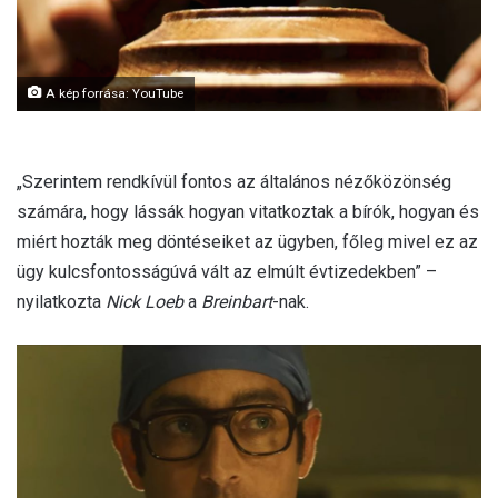
l
A kép forrása: YouTube
„Szerintem rendkívül fontos az általános nézőközönség
számára, hogy lássák hogyan vitatkoztak a bírók, hogyan és
miért hozták meg döntéseiket az ügyben, főleg mivel ez az
ügy kulcsfontosságúvá vált az elmúlt évtizedekben” –
nyilatkozta
Nick Loeb
a
Breinbart
-nak.