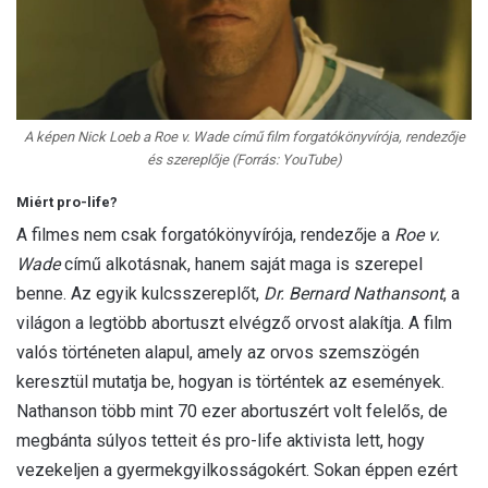
A képen Nick Loeb a Roe v. Wade című film forgatókönyvírója, rendezője
és szereplője (Forrás: YouTube)
Miért pro-life?
A filmes nem csak forgatókönyvírója, rendezője a
Roe v.
Wade
című alkotásnak, hanem saját maga is szerepel
benne. Az egyik kulcsszereplőt,
Dr. Bernard Nathansont
, a
világon a legtöbb abortuszt elvégző orvost alakítja. A film
valós történeten alapul, amely az orvos szemszögén
keresztül mutatja be, hogyan is történtek az események.
Nathanson több mint 70 ezer abortuszért volt felelős, de
megbánta súlyos tetteit és pro-life aktivista lett, hogy
vezekeljen a gyermekgyilkosságokért. Sokan éppen ezért