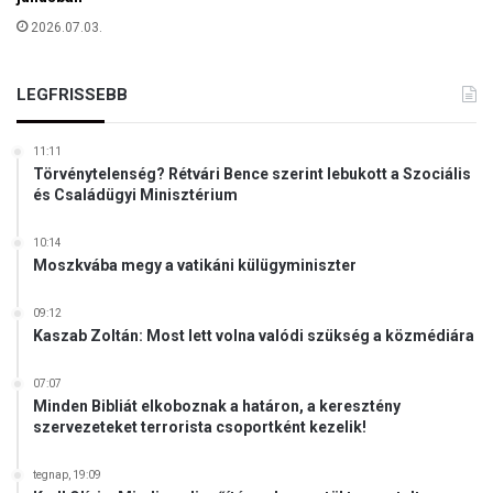
2026.07.03.
LEGFRISSEBB
11:11
Törvénytelenség? Rétvári Bence szerint lebukott a Szociális
és Családügyi Minisztérium
10:14
Moszkvába megy a vatikáni külügyminiszter
09:12
Kaszab Zoltán: Most lett volna valódi szükség a közmédiára
07:07
Minden Bibliát elkoboznak a határon, a keresztény
szervezeteket terrorista csoportként kezelik!
tegnap, 19:09