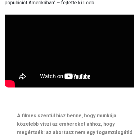
populációt Amerikában” – fejtette ki Loeb.
A filmes szentül hisz benne, hogy munkája
közelebb viszi az embereket ahhoz, hogy
megértsék: az abortusz nem egy fogamzásgátló