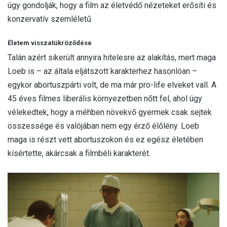
úgy gondolják, hogy a film az életvédő nézeteket erősíti és
konzervatív szemléletű.
Életem visszatükröződése
Talán azért sikerült annyira hitelesre az alakítás, mert maga
Loeb is – az általa eljátszott karakterhez hasonlóan –
egykor abortuszpárti volt, de ma már pro-life elveket vall. A
45 éves filmes liberális környezetben nőtt fel, ahol úgy
vélekedtek, hogy a méhben növekvő gyermek csak sejtek
összessége és valójában nem egy érző élőlény. Loeb
maga is részt vett abortuszokon és ez egész életében
kísértette, akárcsak a filmbéli karakterét.