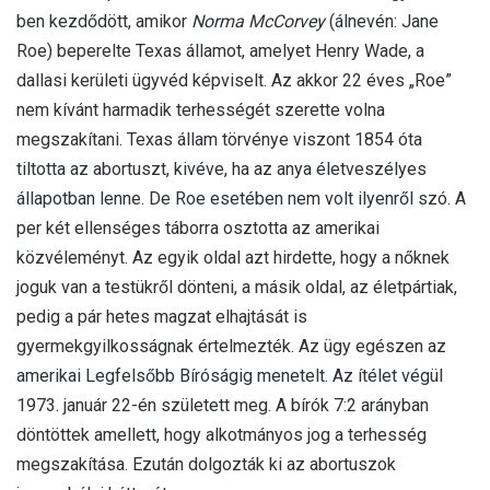
ben kezdődött, amikor
Norma McCorvey
(álnevén: Jane
Roe) beperelte Texas államot, amelyet Henry Wade, a
dallasi kerületi ügyvéd képviselt. Az akkor 22 éves „Roe”
nem kívánt harmadik terhességét szerette volna
megszakítani. Texas állam törvénye viszont 1854 óta
tiltotta az abortuszt, kivéve, ha az anya életveszélyes
állapotban lenne. De Roe esetében nem volt ilyenről szó. A
per két ellenséges táborra osztotta az amerikai
közvéleményt. Az egyik oldal azt hirdette, hogy a nőknek
joguk van a testükről dönteni, a másik oldal, az életpártiak,
pedig a pár hetes magzat elhajtását is
gyermekgyilkosságnak értelmezték. Az ügy egészen az
amerikai Legfelsőbb Bíróságig menetelt. Az ítélet végül
1973. január 22-én született meg. A bírók 7:2 arányban
döntöttek amellett, hogy alkotmányos jog a terhesség
megszakítása. Ezután dolgozták ki az abortuszok