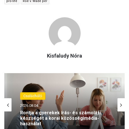
pro-life
Roe v. Wade per
Kisfaludy Nóra
Családháló
2026.08.02.
Napozás és anyajegyek: mit szabad és
mit nem?