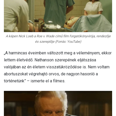
A képen Nick Loeb a Roe v. Wade című film forgatókönyvírója, rendezője
és szereplője (Forrás: YouTube)
„A harmincas éveimben változott meg a véleményem, ekkor
lettem életvédő. Nathanson szerepének eljátszása
valójában az én életem visszatükröződése is. Nem voltam
abortuszokat végrehajtó orvos, de nagyon hasonló a
történetünk” – ismerte el a filmes.