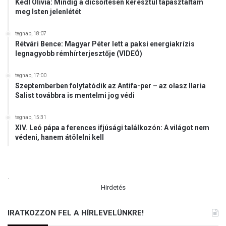
Kedl Olívia: Mindig a dicsőítésen keresztül tapasztaltam
meg Isten jelenlétét
tegnap, 18:07
Rétvári Bence: Magyar Péter lett a paksi energiakrízis
legnagyobb rémhírterjesztője (VIDEÓ)
tegnap, 17:00
Szeptemberben folytatódik az Antifa-per – az olasz Ilaria
Salist továbbra is mentelmi jog védi
tegnap, 15:31
XIV. Leó pápa a ferences ifjúsági találkozón: A világot nem
védeni, hanem átölelni kell
.
Hirdetés
IRATKOZZON FEL A HÍRLEVELÜNKRE!