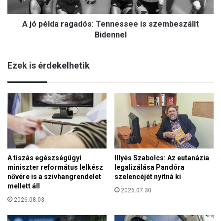
a
a
r
d
A jó példa ragadós: Tennessee is szembeszállt
a
b
g
Bidennel
a
a
n
d
Ezek is érdekelhetik
ó
s
:
T
e
n
n
e
s
A tiszás egészségügyi
Illyés Szabolcs: Az eutanázia
s
miniszter református lelkész
legalizálása Pandóra
e
nővére is a szívhangrendelet
szelencéjét nyitná ki
e
mellett áll
i
2026.07.30.
s
2026.08.03.
s
z