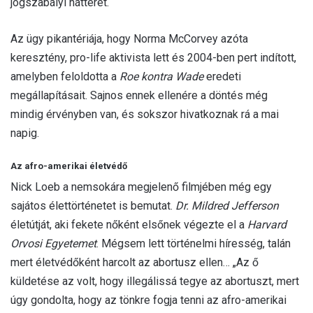
jogszabályi hátterét.
Az ügy pikantériája, hogy Norma McCorvey azóta
keresztény, pro-life aktivista lett és 2004-ben pert indított,
amelyben feloldotta a
Roe kontra Wade
eredeti
megállapításait. Sajnos ennek ellenére a döntés még
mindig érvényben van, és sokszor hivatkoznak rá a mai
napig.
Az afro-amerikai életvédő
Nick Loeb a nemsokára megjelenő filmjében még egy
sajátos élettörténetet is bemutat.
Dr. Mildred Jefferson
életútját, aki fekete nőként elsőnek végezte el a
Harvard
Orvosi Egyetemet
. Mégsem lett történelmi híresség, talán
mert életvédőként harcolt az abortusz ellen… „Az ő
küldetése az volt, hogy illegálissá tegye az abortuszt, mert
úgy gondolta, hogy az tönkre fogja tenni az afro-amerikai