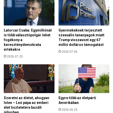
e
m
b
e
s
Latorcai Csaba: Egymilliónál
Gyermekeknek terjesztett
z
is több választópolgár lehet
szexuális tananyagok miatt
á
fogékony a
Trump visszavont egy 67
l
kereszténydemokrata
millió dolláros támogatást
l
értékekre
2026.07.06.
t
2026.07.20.
B
i
d
e
n
n
e
l
Szeretni az életet, ahogyan
Egyre több az életpárti
Isten – Leó pápa az emberi
Amerikában
élet tiszteletére buzdít
2026.06.25.
júliusban