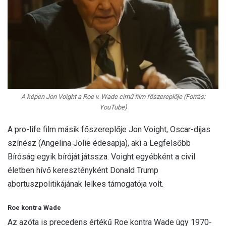
A képen Jon Voight a Roe v. Wade című film főszereplője (Forrás:
YouTube)
A pro-life film másik főszereplője Jon Voight, Oscar-díjas
színész (Angelina Jolie édesapja), aki a Legfelsőbb
Bíróság egyik bíróját játssza. Voight egyébként a civil
életben hívő keresztényként Donald Trump
abortuszpolitikájának lelkes támogatója volt.
Roe kontra Wade
Az azóta is precedens értékű Roe kontra Wade ügy 1970-