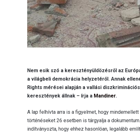
Nem esik szó a keresztényüldözésről az Európ
a világbeli demokrácia helyzetéről. Annak elle
Rights mérései alapján a vallási diszkrimináci
keresztények állnak – írja a
Mandiner
.
A lap felhívta arra is a figyelmet, hogy mindemell
történéseket 26 esetben is tárgyalja a dokumentum
indítványozta, hogy ehhez hasonlóan, legalább emlí