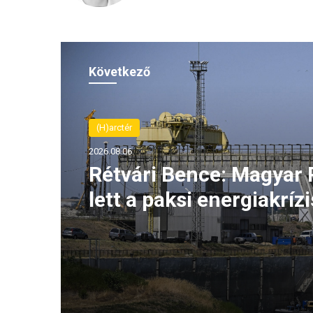
Következő
(H)arctér
2026.08.06.
Rétvári Bence: Magyar 
lett a paksi energiakrízi
legnagyobb rémhírterje
(VIDEÓ)