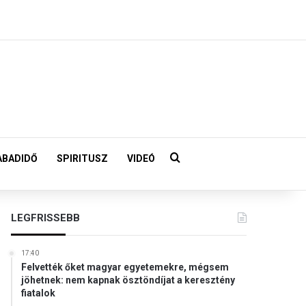
Keresés:
ABADIDŐ
SPIRITUSZ
VIDEÓ
LEGFRISSEBB
17:40
Felvették őket magyar egyetemekre, mégsem
jöhetnek: nem kapnak ösztöndíjat a keresztény
fiatalok