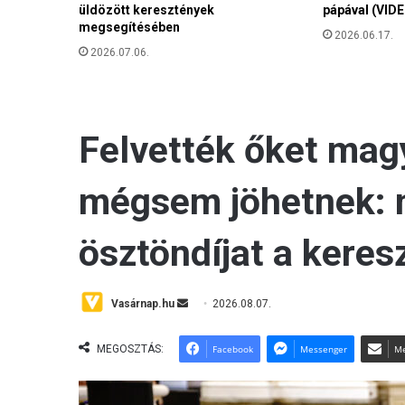
üldözött keresztények
pápával (VIDE
i
megsegítésében
t
2026.06.17.
2026.07.06.
a
n
n
i
á
b
a
n