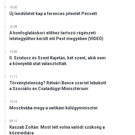
16:00
Új lendületet kap a ferences jelenlét Pécsett
14:28
A honfoglaláskori elithez tartozó régészeti
leletegyüttes került elő Pest megyében (VIDEÓ)
13:04
II. Szixtusz és Szent Kajetán, két szent, akik nem
a könnyebb utat választották
11:11
Törvénytelenség? Rétvári Bence szerint lebukott
a Szociális és Családügyi Minisztérium
10:14
Moszkvába megy a vatikáni külügyminiszter
09:12
Kaszab Zoltán: Most lett volna valódi szükség a
közmédiára