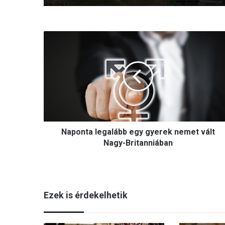
N
a
p
o
n
t
a
l
e
Naponta legalább egy gyerek nemet vált
g
a
Nagy-Britanniában
l
á
b
b
Ezek is érdekelhetik
e
g
y