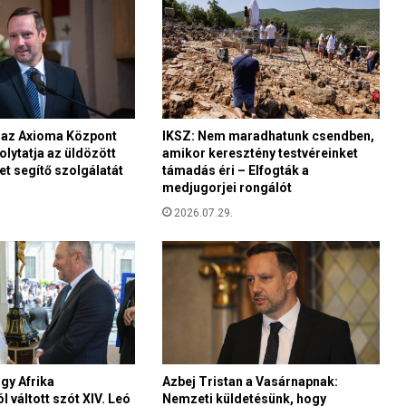
m
á
s
s
a
l
v
e
n az Axioma Központ
IKSZ: Nem maradhatunk csendben,
olytatja az üldözött
amikor keresztény testvéreinket
r
t segítő szolgálatát
támadás éri – Elfogták a
s
medjugorjei rongálót
e
n
2026.07.29.
y
b
e
n
i
s
v
a
gy Afrika
Azbej Tristan a Vasárnapnak:
n
 váltott szót XIV. Leó
Nemzeti küldetésünk, hogy
a