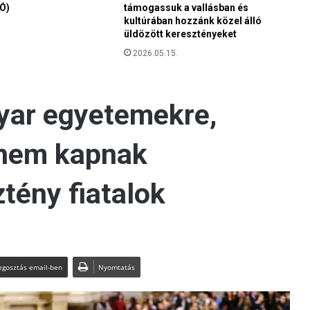
Ó)
támogassuk a vallásban és
f
kultúrában hozzánk közel álló
u
üldözött keresztényeket
n
2026.05.15.
d
a
m
e
n
t
a
l
i
s
t
a
i
s
z
l
á
m