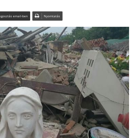
gosztás email-ben
Nyomtatás