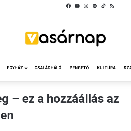
Facebook
YouTube
Instagram
Spotify
TikTok
RSS
EGYHÁZ
CSALÁDHÁLÓ
PENGETŐ
KULTÚRA
SZ
eg – ez a hozzáállás az
ben