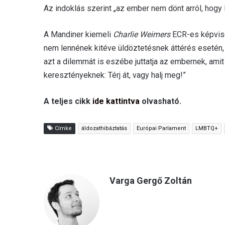
Az indoklás szerint „az ember nem dönt arról, hogy
A Mandiner kiemeli
Charlie Weimers
ECR-es képvisel
nem lennének kitéve üldöztetésnek áttérés esetén,
azt a dilemmát is eszébe juttatja az embernek, ami
keresztényeknek: Térj át, vagy halj meg!”
A teljes cikk
ide kattintva
olvasható.
Címke
áldozathibáztatás
Európai Parlament
LMBTQ+
Varga Gergő Zoltán