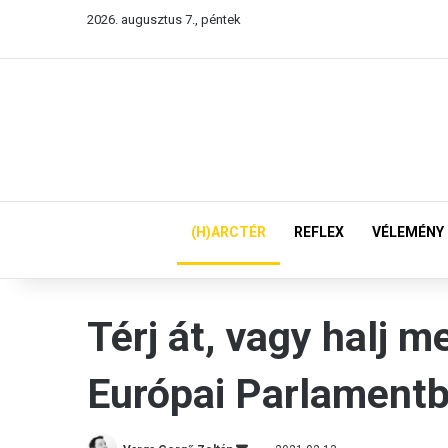
2026. augusztus 7., péntek
(H)ARCTÉR
REFLEX
VÉLEMÉNY
Térj át, vagy halj m
Európai Parlament