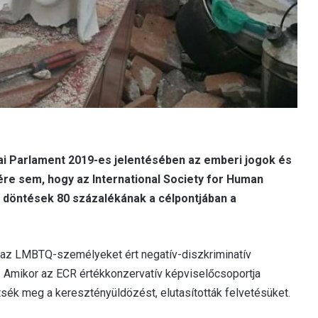
ai Parlament 2019-es jelentésében az emberi jogok és
nére sem, hogy az International Society for Human
ós döntések 80 százalékának a célpontjában a
ett az LMBTQ-személyeket ért negatív-diszkriminatív
. Amikor az ECR értékkonzervatív képviselőcsoportja
tsék meg a keresztényüldözést, elutasították felvetésüket.