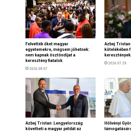
g
y
e
r
e
k
n
e
Felvették őket magyar
Azbej Trista
egyetemekre, mégsem jöhetnek:
kötelékében f
m
nem kapnak ösztöndíjat a
keresztényeke
e
keresztény fiatalok
t
2026.07.29.
v
2026.08.07.
á
l
t
N
a
g
y
-
Azbej Tristan: Lengyelország
Hölvényi Györ
B
követheti a magyar példát az
támogatásáról
r