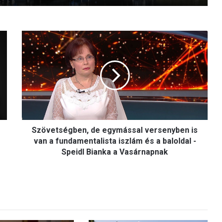
S
z
ö
v
e
t
s
é
g
Szövetségben, de egymással versenyben is
b
e
van a fundamentalista iszlám és a baloldal -
n
Speidl Bianka a Vasárnapnak
,
d
e
e
g
y