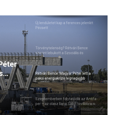
Új lendületet kap a ferences jelenlét
Pécsett
Törvénytelenség? Rétvári Bence
szerint lebukott a Szociális és
Családügyi Minisztérium
Péter
s
Rétvári Bence: Magyar Péter lett a
paksi energiakrízis legnagyobb
sztője
rémhírterjesztője (VIDEÓ)
Szeptemberben folytatódik az Antifa-
per – az olasz Ilaria Salist továbbra is
mentelmi jog védi