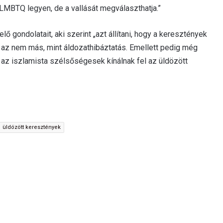
 LMBTQ legyen, de a vallását megválaszthatja.”
ő gondolatait, aki szerint „azt állítani, hogy a keresztények
 az nem más, mint áldozathibáztatás. Emellett pedig még
t az iszlamista szélsőségesek kínálnak fel az üldözött
üldözött keresztények