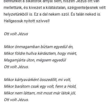
bennünket a sikátorok árnyai sem, hiszen Jézus ott van
mellettünk, és kivezet a kilátástalan, szégyenteljesnek vélt
helyzetünkből is. Ez a dal nekem szól. És talán neked is.
Hallgassuk nyitott szívvel!
Ott volt Jézus
Mikor önmagamban bíztam egyedül én,
Mikor földre hullva kérdeztem, hogy miért,
Magamjárta úton, mégsem egyedül
Ott volt Jézus.
Mikor kártyavárként összedőlt, mi volt,
Mikor barátom csak egy volt, fenn a Hold,
Mikor nem láttam, mit most már látok jól,
Ott volt Jézus.