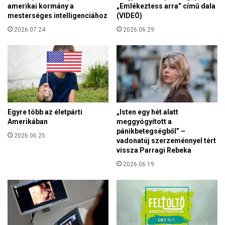
g
amerikai kormány a
„Emlékeztess arra” című dala
e
e
mesterséges intelligenciához
(VIDEÓ)
r
n
i
2026.07.24.
2026.06.29.
t
v
í
é
n
r
á
e
b
n
a
g
n
z
Egyre több az életpárti
„Isten egy hét alatt
é
Amerikában
meggyógyított a
s
pánikbetegségből” –
á
2026.06.25.
vadonatúj szerzeménnyel tért
l
vissza Parragi Rebeka
d
2026.06.19.
o
z
a
t
a
i