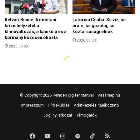
© Copyright 2026, Minden jog fenntartva! |
Vasárnap.hu
Impresszum
Hírbeküldés
Adatkezelési tájékoztató
Jogi nyilatkozat
Támogatók
Facebook
YouTube
Instagram
Spotify
TikTok
RSS