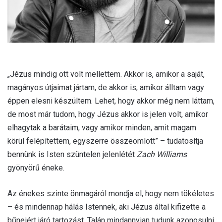
„Jézus mindig ott volt mellettem. Akkor is, amikor a saját,
magányos útjaimat jártam, de akkor is, amikor álltam vagy
éppen elesni készültem. Lehet, hogy akkor még nem láttam,
de most már tudom, hogy Jézus akkor is jelen volt, amikor
elhagytak a barátaim, vagy amikor minden, amit magam
körül felépítettem, egyszerre összeomlott” – tudatosítja
bennünk is Isten szüntelen jelenlétét
Zach Williams
gyönyörű éneke.
Az énekes szinte önmagáról mondja el, hogy nem tökéletes
– és mindennap hálás Istennek, aki Jézus által kifizette a
bűneiért járó tartozást. Talán mindannyian tudunk azonosulni