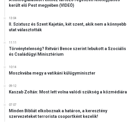
került elő Pest megyében (VIDEÓ)
13:04
II. Szixtusz és Szent Kajetán, két szent, akik nem a könnyebb
utat választották
11:11
Törvénytelenség? Rétvári Bence szerint lebukott a Szociális
és Családügyi Minisztérium
10:14
Moszkvába megy a vatikáni külügyminiszter
09:12
Kaszab Zoltán: Most lett volna valódi szükség a közmédiára
07:07
Minden Bibliát elkoboznak a határon, a keresztény
szervezeteket terrorista csoportként kezelik!