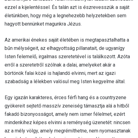
ezzel a kijelentéssel. És talán azt is észrevesszük a saját
életünkben, hogy még a legnehezebb helyzetekben sem
hagyott bennünket magunkra Jézus.
Az amerikai énekes saját életében is megtapasztalhatta a
bűn mélységeit, az elhagyottság pillanatait, de ugyanígy
Isten felemelő, irgalmas szeretetével is találkozott. Azóta
erről a szeretetről szólnak a dalai, amelyeket akár a
börtönök falai közé is hajlandó elvinni, mert az igazi
szabadság a lélekben valósul meg Isten kegyelme által.
Egy igazán karakteres, érces férfi hang és a countryzene
gyökereit sejtető masszív zeneiség támasztja alá a hitből
fakadó bizonyosságot, amely nem ismer félelmet, ezért
mindenkihez képes elvinni a reménység üzenetét: nincsen
az a mély völgy, amely megrémíthetne, nem nyomasztanak