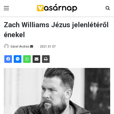
Menü
K
Zach Williams Jézus jelenlétéről
énekel
Gável András
S
2021.01.07.
e
n
d
a
n
e
m
a
i
l