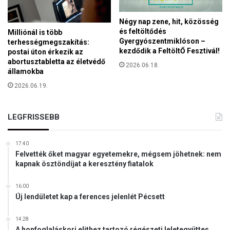
n
a
Négy nap zene, hit, közösség
k
és feltöltődés
Milliónál is több
s
Gyergyószentmiklóson –
terhességmegszakítás:
z
kezdődik a FeltöltŐ Fesztivál!
postai úton érkezik az
á
abortusztabletta az életvédő
2026.06.18.
m
államokba
a
2026.06.19.
LEGFRISSEBB
17:40
Felvették őket magyar egyetemekre, mégsem jöhetnek: nem
kapnak ösztöndíjat a keresztény fiatalok
16:00
Új lendületet kap a ferences jelenlét Pécsett
14:28
A honfoglaláskori elithez tartozó régészeti leletegyüttes