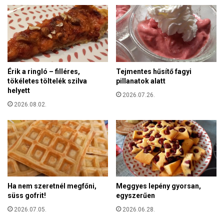
k
y
o
e
H
n
a
k
r
o
a
r
m
Érik a ringló – filléres,
Tejmentes hűsítő fagyi
l
t
tökéletes töltelék szilva
pillanatok alatt
á
á
helyett
t
2026.07.26.
m
o
2026.08.02.
a
z
d
ó
á
i
s
n
á
t
n
é
a
z
k
Ha nem szeretnél megfőni,
Meggyes lepény gyorsan,
k
süss gofrit!
egyszerűen
e
d
2026.07.05.
2026.06.28.
é