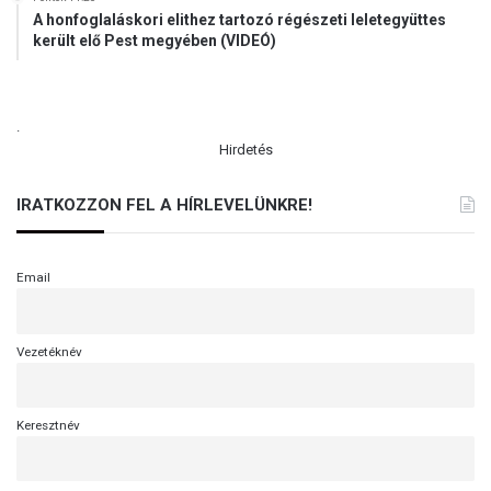
A honfoglaláskori elithez tartozó régészeti leletegyüttes
került elő Pest megyében (VIDEÓ)
.
Hirdetés
IRATKOZZON FEL A HÍRLEVELÜNKRE!
Email
Vezetéknév
Keresztnév