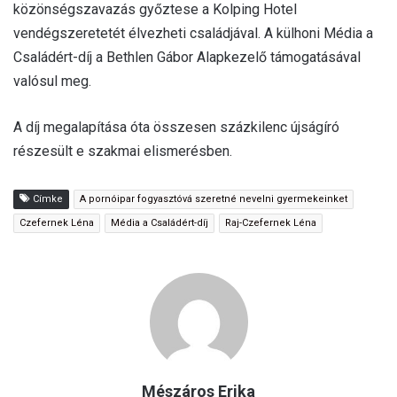
közönségszavazás győztese a Kolping Hotel
vendégszeretetét élvezheti családjával. A külhoni Média a
Családért-díj a Bethlen Gábor Alapkezelő támogatásával
valósul meg.
A díj megalapítása óta összesen százkilenc újságíró
részesült e szakmai elismerésben.
Címke
A pornóipar fogyasztóvá szeretné nevelni gyermekeinket
Czefernek Léna
Média a Családért-díj
Raj-Czefernek Léna
Mészáros Erika