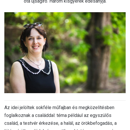
óta újságíró. Három kisgyerek édesanyja.
Az idei jelöltek sokféle műfajban és megközelítésben
foglalkoznak a családdal: téma például az egyszülős
család, a testvér érkezése, a halál, az örökbefogadás, a