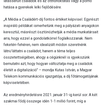
látássérült családok és az otthonoktatás vagy a pornó
hatása a gyerekek lelki fejlődésére.
„A Média a Családért-díj fontos értéket képvisel. Egyrészt
inspiráló példákat ismerhetünk meg a pályázati anyagokon
keresztül, másrészt ösztönözhetjük a média munkatársait
arra, hogy ezzel a gondolatkörrel foglalkozzanak. Nem
feketén-fehéren, nem idealizált módon szeretnénk
látni/láttatni a családot, hanem a téma teljes
összetettségében, ahogy a cégünknél is igyekszünk
bemutatni azt, hogy hogyan változtatja meg a családok
életét a digitalizáció” – mondja Kutas István, a Magyar
Telekom kommunikációs igazgatója, a díj főtámogatójának
képviseletében.
Az eredményhirdetésre 2021. január 31-ig kerül sor. A két
szakmai fődíj összege idén 1-1 millió forint, míg a