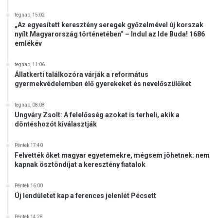
n
k
tegnap, 15:02
„Az egyesített keresztény seregek győzelmével új korszak
nyílt Magyarország történetében“ – Indul az Ide Buda! 1686
emlékév
tegnap, 11:06
Állatkerti találkozóra várják a református
gyermekvédelemben élő gyerekeket és nevelőszülőket
tegnap, 08:08
Ungváry Zsolt: A felelősség azokat is terheli, akik a
döntéshozót kiválasztják
Péntek 17:40
Felvették őket magyar egyetemekre, mégsem jöhetnek: nem
kapnak ösztöndíjat a keresztény fiatalok
Péntek 16:00
Új lendületet kap a ferences jelenlét Pécsett
Péntek 14:28