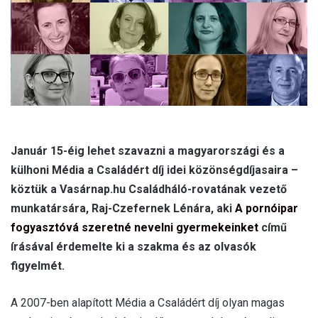
l
Január 15-éig lehet szavazni a magyarországi és a
külhoni Média a Családért díj idei közönségdíjasaira –
köztük a Vasárnap.hu Családháló-rovatának vezető
munkatársára, Raj-Czefernek Lénára, aki
A pornóipar
fogyasztóvá szeretné nevelni gyermekeinket
című
írásával érdemelte ki a szakma és az olvasók
figyelmét.
A 2007-ben alapított Média a Családért díj olyan magas