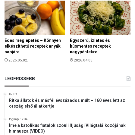
s
e
k
m
e
l
Édes meglepetés – Könnyen
Egyszerű, ízletes és
l
elkészíthető receptek anyák
húsmentes receptek
e
napjára
nagypéntekre
t
t
2026.05.02.
2026.04.03.
ü
n
LEGFRISSEBB
n
e
p
07:09
e
Ritka állatok és másfél évszázados múlt – 160 éves lett az
l
ország első állatkertje
h
e
tegnap, 17:34
t
Íme a katolikus fiatalok szöuli Ifjúsági Világtalálkozójának
ü
himnusza (VIDEÓ)