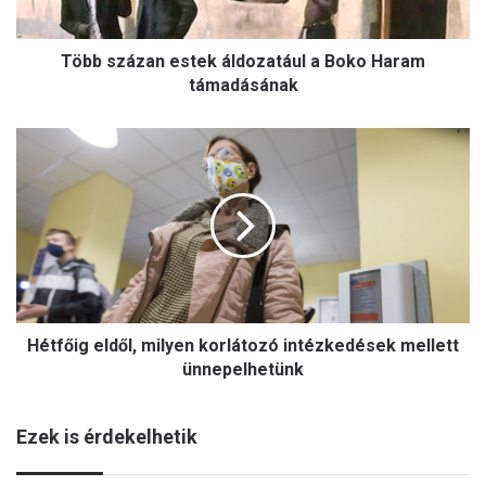
z
a
Több százan estek áldozatául a Boko Haram
n
e
támadásának
s
t
H
e
é
k
t
á
f
l
ő
d
i
o
g
z
e
a
l
t
Hétfőig eldől, milyen korlátozó intézkedések mellett
d
á
ő
ünnepelhetünk
u
l
l
,
a
Ezek is érdekelhetik
m
B
i
o
l