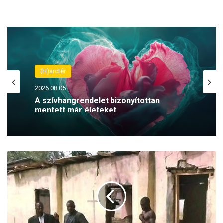
(H)arctér
2026.08.05.
A szívhangrendelet bizonyítottan
mentett már életeket
T
ö
b
b
s
z
á