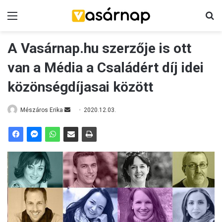
Menü
K
A Vasárnap.hu szerzője is ott
van a Média a Családért díj idei
közönségdíjasai között
Mészáros Erika
S
2020.12.03.
e
n
d
a
n
e
m
a
i