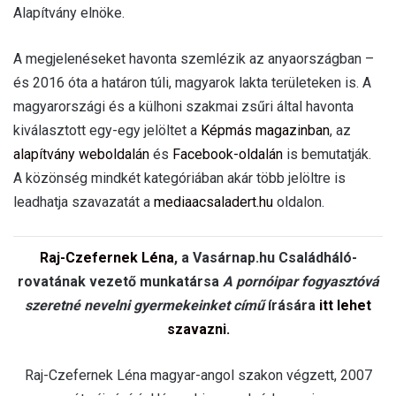
Alapítvány elnöke.
A megjelenéseket havonta szemlézik az anyaországban –
és 2016 óta a határon túli, magyarok lakta területeken is. A
magyarországi és a külhoni szakmai zsűri által havonta
kiválasztott egy-egy jelöltet a
Képmás magazinban
, az
alapítvány weboldalán
és
Facebook-oldalán
is bemutatják.
A közönség mindkét kategóriában akár több jelöltre is
leadhatja szavazatát a
mediaacsaladert.hu
oldalon.
Raj-Czefernek Léna
, a Vasárnap.hu Családháló-
rovatának vezető munkatársa
A pornóipar fogyasztóvá
szeretné nevelni gyermekeinket című
írására
itt lehet
szavazni.
Raj-Czefernek Léna magyar-angol szakon végzett, 2007