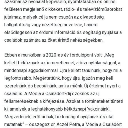
szakmai színvonalat képviselő, nyomtatásban és online
felületen megjelenő cikkeket, rádió- és televízióműsorokat
jutalmaz, melyek célja nem csupán az olvasottság,
hallgatottság vagy nézettség növelése, hanem
elsődlegesen az érdemi információ és segítség nyújtása a
családok számára az őket érintő nehézségekben.
Ebben a munkában a 2020-as év fordulópont volt. „Meg
kellett birkóznunk az ismeretlennel, a bizonytalansággal, a
mindennapi aggodalommal. Újra kellett tanulnunk, hogy mi a
legfontosabb. Megértettünk, hogy újra, igazán meg kell
szeretnünk és becsülnünk, ami a miénk. Új értelmet nyert a
család is. A Média a Családért-díj ezeknek az új
felismeréseknek a kifejezése. Azokat a történeteket tünteti
ki, amelyek a leghatékonyabb hétköznapi ’vakcináink’.
Megvédenek, erőt adnak, biztonságot nyújtanak és utat
mutatnak” – összegez dr. Aczél Petra, a Média a Családért