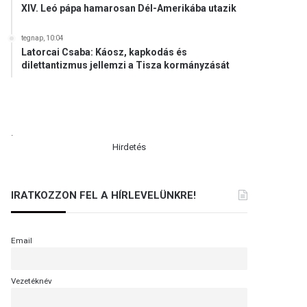
XIV. Leó pápa hamarosan Dél-Amerikába utazik
tegnap, 10:04
Latorcai Csaba: Káosz, kapkodás és
dilettantizmus jellemzi a Tisza kormányzását
.
Hirdetés
IRATKOZZON FEL A HÍRLEVELÜNKRE!
Email
Vezetéknév