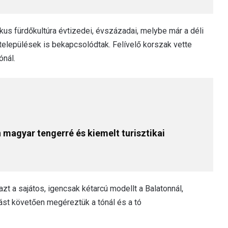
us fürdőkultúra évtizedei, évszázadai, melybe már a déli
 települések is bekapcsolódtak. Felívelő korszak vette
ónál.
n magyar tengerré és kiemelt turisztikai
zt a sajátos, igencsak kétarcú modellt a Balatonnál,
ást követően megéreztük a tónál és a tó