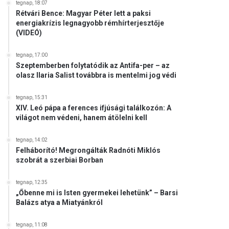
tegnap, 18:07
Rétvári Bence: Magyar Péter lett a paksi
energiakrízis legnagyobb rémhírterjesztője
(VIDEÓ)
tegnap, 17:00
Szeptemberben folytatódik az Antifa-per – az
olasz Ilaria Salist továbbra is mentelmi jog védi
tegnap, 15:31
XIV. Leó pápa a ferences ifjúsági találkozón: A
világot nem védeni, hanem átölelni kell
tegnap, 14:02
Felháborító! Megrongálták Radnóti Miklós
szobrát a szerbiai Borban
tegnap, 12:35
„Őbenne mi is Isten gyermekei lehetünk” – Barsi
Balázs atya a Miatyánkról
tegnap, 11:08