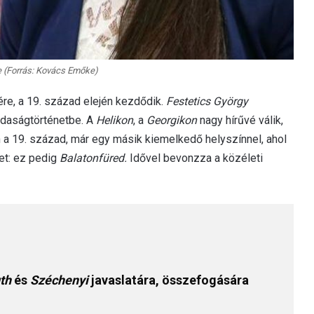
 (Forrás: Kovács Emőke)
re, a 19. század elején kezdődik.
Festetics György
zdaságtörténetbe. A
Helikon
, a
Georgikon
nagy hírűvé válik,
n a 19. század, már egy másik kiemelkedő helyszínnel, ahol
et: ez pedig
Balatonfüred.
Idővel bevonzza a közéleti
th
és
Széchenyi
javaslatára, összefogására