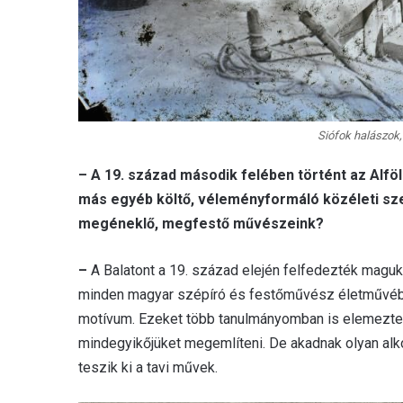
Siófok halászok,
– A 19. század második felében történt az Alföl
más egyéb költő, véleményformáló közéleti szem
megéneklő, megfestő művészeink?
–
A Balatont a 19. század elején felfedezték maguk
minden magyar szépíró és festőművész életművéb
motívum. Ezeket több tanulmányomban is elemezte
mindegyikőjüket megemlíteni. De akadnak olyan alkot
teszik ki a tavi művek.