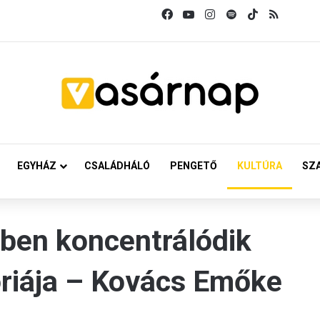
Facebook
YouTube
Instagram
Spotify
TikTok
RSS
EGYHÁZ
CSALÁDHÁLÓ
PENGETŐ
KULTÚRA
SZ
ében koncentrálódik
riája – Kovács Emőke