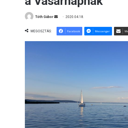
a Vasárnapnak
Tóth Gábor
S
2020.04.18.
e
n
MEGOSZTÁS:
Facebook
Messenger
Me
d
a
n
e
m
a
i
l