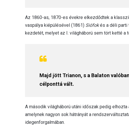
Az 1860-as, 1870-es évekre elkezdődtek a klasszik
vaspálya kiépülésével (1861)
Siófok
és a déli parti
kezdetét, melyet az I. világháború sem tört ketté a t
Majd jött Trianon, s a Balaton valóba
célponttá vált.
A második világháború utáni időszak pedig elhozta a
amelynek nagyon sok hátrányát a rendszerváltoztat
idegenforgalmában.