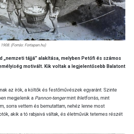
 1908. (Forrás: Fortapan.hu)
d „nemzeti tájjá” alakítása, melyben Petőfi és számos
élyiség motivált. Kik voltak a legjelentősebb Balatont
nak az írók, a költők és festőművészek egyaránt. Szinte
en megjelenik a
Pannon-tenger
mint ihletforrás, mint
m, sorra vettem és bemutattam, nehéz lenne most
ók, akik a tó rabjaivá váltak, és életművük tetemes részét