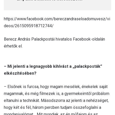
https://www.facebook.com/bereczandraseloadomuvesz/vi
deos/2615095918712744/
Berecz András Palackpostái hivatalos Facebook-oldalán
érhetők el.
– Mi jelenti a legnagyobb kihívást a „palackposták”
elkészítésében?
– Elsőnek is furcsa, hogy magam mesélek, énekelek saját
magamnak, és még filmezek is, a gyermekeimtől próbálom
eltanulni a technikát. Másodszorra az jelenti a nehézséget,
hogy két és fél, három percben tudjam összefoglalni a
mondanivalómat… Mit mondjak, az én műfajom és az