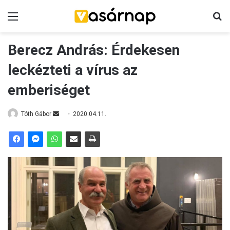
Menü
K
Berecz András: Érdekesen
leckézteti a vírus az
emberiséget
Tóth Gábor
S
2020.04.11.
e
n
d
a
n
e
m
a
i