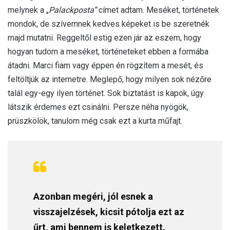
melynek a „
Palackposta”
címet adtam. Meséket, történetek
mondok, de szívemnek kedves képeket is be szeretnék
majd mutatni. Reggeltől estig ezen jár az eszem, hogy
hogyan tudom a meséket, történeteket ebben a formába
átadni. Marci fiam vagy éppen én rögzítem a mesét, és
feltöltjük az internetre. Meglepő, hogy milyen sok nézőre
talál egy-egy ilyen történet. Sok biztatást is kapok, úgy
látszik érdemes ezt csinálni. Persze néha nyögök,
prüszkölök, tanulom még csak ezt a kurta műfajt.
Azonban megéri, jól esnek a
visszajelzések, kicsit pótolja ezt az
űrt, ami bennem is keletkezett.