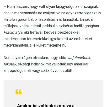
– Nem hiszem, hogy volt olyan tájegysége az országnak,
ahol a mesemondás ne nyújtott volna egyszerre vigaszt is.
Hirtelen gorombább hasonlataim is támadtak. Ennek a
műfajnak voltak atlétái, például a szibériai hadifogságban
Placid atya
, aki tréfával, kedves beszédekkel,
mindennapos történetekkel igyekezett az embereket
megvidámítani, a lelküket megemelni.
Nem olyan régen olvastam, hogy idős
varjúindiánok,
lakoták
, síksági indiánok mit vallottak egy amerikai
antropológusnak vagy száz évvel ezelőtt:
„Amikor be voltunk szorulva a