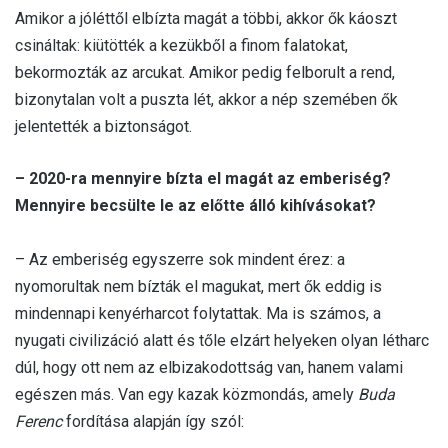
Amikor a jóléttől elbízta magát a többi, akkor ők káoszt
csináltak: kiütötték a kezükből a finom falatokat,
bekormozták az arcukat. Amikor pedig felborult a rend,
bizonytalan volt a puszta lét, akkor a nép szemében ők
jelentették a biztonságot.
– 2020-ra mennyire bízta el magát az emberiség?
Mennyire becsülte le az előtte álló kihívásokat?
– Az emberiség egyszerre sok mindent érez: a
nyomorultak nem bízták el magukat, mert ők eddig is
mindennapi kenyérharcot folytattak. Ma is számos, a
nyugati civilizáció alatt és tőle elzárt helyeken olyan létharc
dúl, hogy ott nem az elbizakodottság van, hanem valami
egészen más. Van egy kazak közmondás, amely
Buda
Ferenc
fordítása alapján így szól: