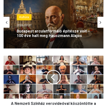
Kultúra
Kultúra
2026.07.31.
2026.07.30.
Budapest arculatformáló építésze volt –
100 éve halt meg Hauszmann Alajos
Imádta a közönség – 20 éve hunyt el
A
Zenthe Ferenc színművész
N
e
m
z
e
t
i
S
A Nemzeti Színház versvideóval köszöntötte a
z