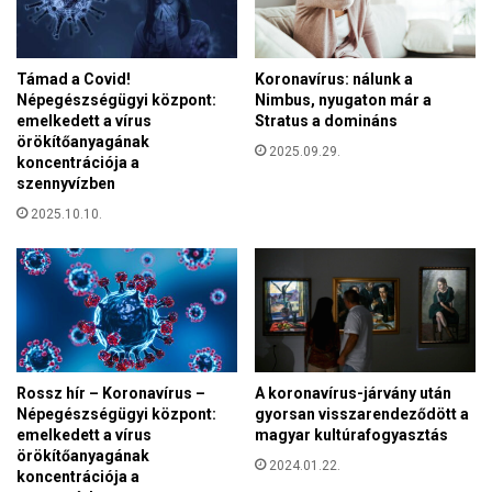
o
n
f
t
o
ö
Támad a Covid!
Koronavírus: nálunk a
n
t
Népegészségügyi központ:
Nimbus, nyugaton már a
t
t
emelkedett a vírus
Stratus a domináns
r
e
örökítőanyagának
é
2025.09.29.
a
koncentrációja a
g
szennyvízben
k
e
ö
2025.10.10.
n
l
n
t
e
é
m
s
k
z
a
e
p
t
o
n
A koronavírus-járvány után
Rossz hír – Koronavírus –
t
gyorsan visszarendeződött a
Népegészségügyi központ:
a
t
magyar kultúrafogyasztás
emelkedett a vírus
p
a
örökítőanyagának
j
2024.01.22.
v
koncentrációja a
á