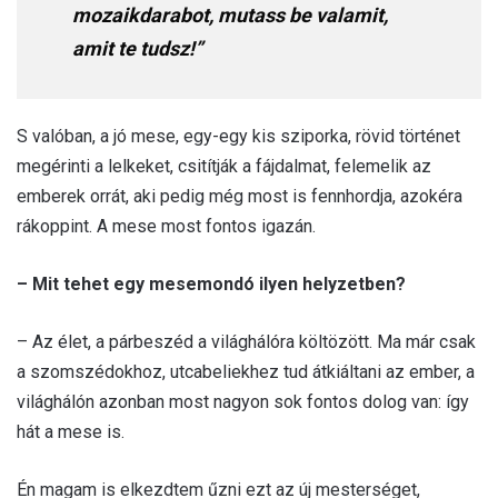
mozaikdarabot, mutass be valamit,
amit te tudsz!”
S valóban, a jó mese, egy-egy kis sziporka, rövid történet
megérinti a lelkeket, csitítják a fájdalmat, felemelik az
emberek orrát, aki pedig még most is fennhordja, azokéra
rákoppint. A mese most fontos igazán.
– Mit tehet egy mesemondó ilyen helyzetben?
– Az élet, a párbeszéd a világhálóra költözött. Ma már csak
a szomszédokhoz, utcabeliekhez tud átkiáltani az ember, a
világhálón azonban most nagyon sok fontos dolog van: így
hát a mese is.
Én magam is elkezdtem űzni ezt az új mesterséget,