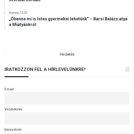
tegnap, 12:35
„Őbenne mi is Isten gyermekei lehetünk” – Barsi Balázs atya
a Miatyánkról
.
Hirdetés
IRATKOZZON FEL A HÍRLEVELÜNKRE!
Email
Vezetéknév
Keresztnév