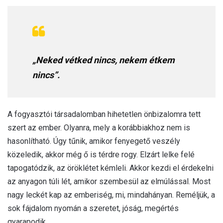
„Neked vétked nincs, nekem étkem
nincs”.
A fogyasztói társadalomban hihetetlen önbizalomra tett
szert az ember. Olyanra, mely a korábbiakhoz nem is
hasonlítható. Úgy tűnik, amikor fenyegető veszély
közeledik, akkor még ő is térdre rogy. Elzárt lelke felé
tapogatódzik, az öröklétet kémleli. Akkor kezdi el érdekelni
az anyagon túli lét, amikor szembesül az elmúlással. Most
nagy leckét kap az emberiség, mi, mindahányan. Reméljük, a
sok fájdalom nyomán a szeretet, jóság, megértés
gyarapodik.