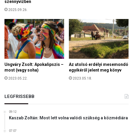
i
szennyvízben
t
l
2025.09.26.
á
g
Ungváry Zsolt: Apokalipszis –
Az utolsó erdélyi mesemondó
most (vagy soha)
egyikéről jelent meg könyv
2023.05.22.
2023.05.18.
LEGFRISSEBB
09:12
Kaszab Zoltán: Most lett volna valódi szükség a közmédiára
07:07