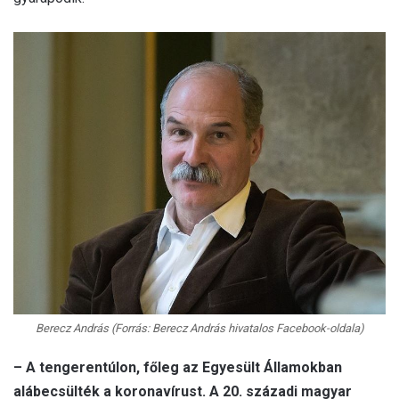
Berecz András (Forrás: Berecz András hivatalos Facebook-oldala)
– A tengerentúlon, főleg az Egyesült Államokban
alábecsülték a koronavírust. A 20. századi magyar