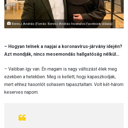
l
Berecz András (Forrás: Berecz András hivatalos Facebook oldala)
– Hogyan telnek a napjai a koronavírus-járvány idején?
Azt mondják, nincs mesemondás hallgatóság nélkül…
– Valóban így van. Én magam is nagy változást élek meg
ezekben a hetekben. Meg is kellett, hogy kapaszkodjak,
mert ehhez hasonlót sohasem tapasztaltam. Volt két-három
keserves napom.