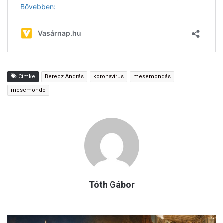
Címke
Berecz András
koronavírus
mesemondás
mesemondó
Tóth Gábor