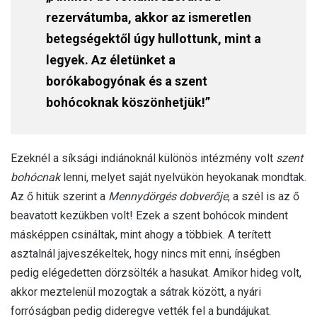
rezervátumba, akkor az ismeretlen
betegségektől úgy hullottunk, mint a
legyek. Az életünket a
borókabogyónak és a szent
bohócoknak köszönhetjük!”
Ezeknél a síksági indiánoknál különös intézmény volt
szent
bohócnak
lenni, melyet saját nyelvükön heyokanak mondtak.
Az ő hitük szerint a
Mennydörgés dobverője
, a szél is az ő
beavatott kezükben volt! Ezek a szent bohócok mindent
másképpen csináltak, mint ahogy a többiek. A terített
asztalnál jajveszékeltek, hogy nincs mit enni, ínségben
pedig elégedetten dörzsölték a hasukat. Amikor hideg volt,
akkor meztelenül mozogtak a sátrak között, a nyári
forróságban pedig dideregve vették fel a bundájukat.