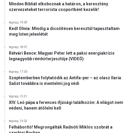
Minden Bibliát elkoboznak a határon, a keresztény
szervezeteket terrorista csoportként kezelik!
tegnap, 19:09
Kedl Olívia: Mindig a dicsőítésen keresztül tapasztaltam
meg Isten jelenlétét
tegnap, 18:07
Rétvári Bence: Magyar Péter lett a paksi energiakrízis
legnagyobb rémhírterjesztője (VIDEÓ)
tegnap, 17:00
Szeptemberben folytatódik az Antifa-per – az olasz Ilaria
Salist továbbra is mentelmi jog védi
tegnap, 15:31
XIV. Leó pápa a ferences ifjúsági találkozón: A világot nem
védeni, hanem átölelni kell
tegnap, 14:02
Felháborító! Megrongálták Radnóti Miklós szobrát a
szerbiai Borban