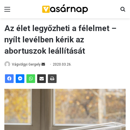
Menü
K
Az élet legyőzheti a félelmet –
nyílt levélben kérik az
abortuszok leállítását
Vágvölgyi Gergely
S
2020.03.26.
e
n
d
a
n
e
m
a
i