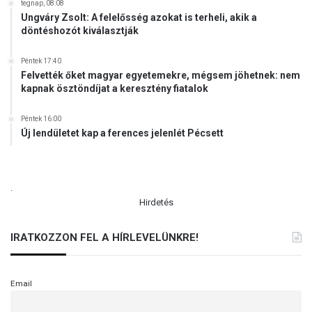
tegnap, 08:08
Ungváry Zsolt: A felelősség azokat is terheli, akik a
döntéshozót kiválasztják
Péntek 17:40
Felvették őket magyar egyetemekre, mégsem jöhetnek: nem
kapnak ösztöndíjat a keresztény fiatalok
Péntek 16:00
Új lendületet kap a ferences jelenlét Pécsett
.
Hirdetés
IRATKOZZON FEL A HÍRLEVELÜNKRE!
Email