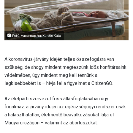
l
Fotó: vasárnap.hu/Kürtös Kata
A koronavírus-járvány idején teljes összefogásra van
szükség, de ahogy mindent megteszünk idős honfitársaink
védelmében, úgy mindent meg kell tennünk a
legkisebbekért is – hívja fel a figyelmet a CitizenGO.
Az életpárti szervezet friss állásfoglalásában úgy
fogalmaz: a járvány idején az egészségügyi rendszer csak
a halaszthatatlan, életmentő beavatkozásokat látja el
Magyarországon – valamint az abortuszokat.