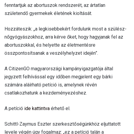
fenntartjuk az abortuszok rendszerét, az ártatlan
születendő gyermekek életének kioltását.
Hozzáteszik: „a legkisebbekért fordulunk most a szülész-
nőgyógyászokhoz, arra kérve őket, hogy hagyjanak fel az
abortuszokkal, és helyette az életmentésre
összpontosítsanak a veszélyhelyzet idején”.
A CitizenGO magyarországi kampányigazgatója által
jegyzett felhívással egy időben megjelent egy bárki
számára aláírható petíció is, amelynek révén
csatlakozhatunk a kezdeményezéshez.
A petíció
ide kattintva
érhető el.
Schittl-Zaymus Eszter szerkesztőségünkhöz eljuttatott
levele végén úgy fogalmaz: „ez a petíció talán a