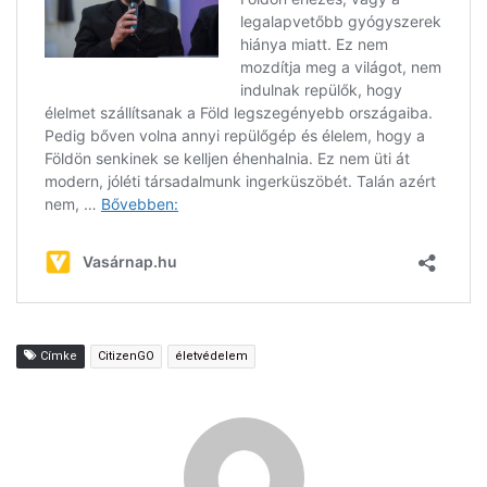
Címke
CitizenGO
életvédelem