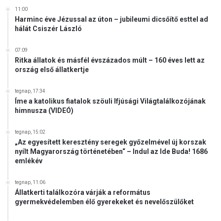
r
11:00
e
Harminc éve Jézussal az úton – jubileumi dicsőítő esttel ad
hálát Csiszér László
s
e
k
07:09
Ritka állatok és másfél évszázados múlt – 160 éves lett az
ország első állatkertje
tegnap, 17:34
Íme a katolikus fiatalok szöuli Ifjúsági Világtalálkozójának
himnusza (VIDEÓ)
tegnap, 15:02
„Az egyesített keresztény seregek győzelmével új korszak
nyílt Magyarország történetében“ – Indul az Ide Buda! 1686
emlékév
tegnap, 11:06
Állatkerti találkozóra várják a református
gyermekvédelemben élő gyerekeket és nevelőszülőket