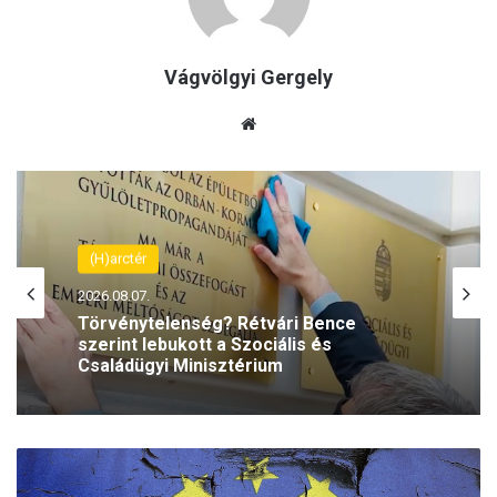
Vágvölgyi Gergely
Ho
nla
p
(H)arctér
2026.08.07.
Törvénytelenség? Rétvári Bence
szerint lebukott a Szociális és
Családügyi Minisztérium
M
e