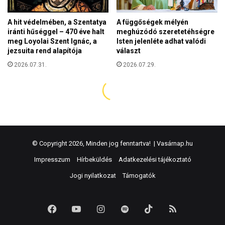
© Copyright 2026, Minden jog fenntartva! |
Vasárnap.hu
Impresszum
Hírbeküldés
Adatkezelési tájékoztató
Jogi nyilatkozat
Támogatók
Facebook
YouTube
Instagram
Spotify
TikTok
RSS