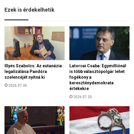
ö
Ezek is érdekelhetik
t
é
t
ü
l
t
,
a
z
Illyés Szabolcs: Az eutanázia
Latorcai Csaba: Egymilliónál
u
legalizálása Pandóra
is több választópolgár lehet
t
szelencéjét nyitná ki
fogékony a
c
kereszténydemokrata
á
2026.07.30.
értékekre
k
2026.07.20.
k
i
h
a
l
t