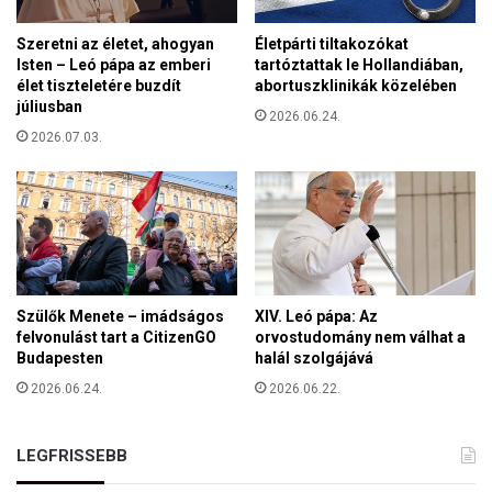
a
k
Szeretni az életet, ahogyan
Életpárti tiltakozókat
,
Isten – Leó pápa az emberi
tartóztattak le Hollandiában,
a
élet tiszteletére buzdít
abortuszklinikák közelében
z
júliusban
2026.06.24.
é
2026.07.03.
t
t
e
r
m
e
k
é
Szülők Menete – imádságos
XIV. Leó pápa: Az
s
felvonulást tart a CitizenGO
orvostudomány nem válhat a
a
Budapesten
halál szolgájává
b
2026.06.24.
2026.06.22.
á
r
o
LEGFRISSEBB
k
ü