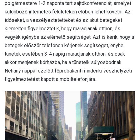
polgármestere 1-2 naponta tart sajtókonferenciát, amelyet
különböző internetes felületeken élőben lehet követni. Az
időseket, a veszélyeztetetteket és az akut betegeket
kiemelten figyelmeztetik, hogy maradjanak otthon, és
vegyék igénybe az elérhető segítséget. Azt is kérik, hogy a
betegek először telefonon kérjenek segítséget, enyhe
tünetek esetében 3-4 napig maradjanak otthon, és csak
akkor menjenek kórházba, ha a tüneteik súlyosbodnak.
Néhány nappal ezelőtt főpróbaként mindenki vészhelyzeti
figyelmeztetést kapott a mobiltelefonjára.