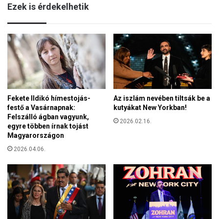
n
Ezek is érdekelhetik
f
y
ő
í
n
l
e
t
l
l
f
e
o
v
g
é
a
l
d
Fekete Ildikó hímestojás-
Az iszlám nevében tiltsák be a
b
festő a Vasárnapnak:
kutyákat New Yorkban!
h
e
Felszálló ágban vagyunk,
a
2026.02.16.
n
egyre többen írnak tojást
t
k
Magyarországon
j
é
a
2026.04.06.
r
a
i
H
k
á
a
z
z
a
a
k
b