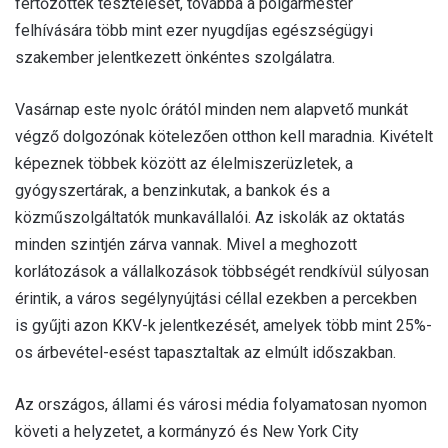
fertőzöttek tesztelését, továbbá a polgármester
felhívására több mint ezer nyugdíjas egészségügyi
szakember jelentkezett önkéntes szolgálatra.
Vasárnap este nyolc órától minden nem alapvető munkát
végző dolgozónak kötelezően otthon kell maradnia. Kivételt
képeznek többek között az élelmiszerüzletek, a
gyógyszertárak, a benzinkutak, a bankok és a
közműszolgáltatók munkavállalói. Az iskolák az oktatás
minden szintjén zárva vannak. Mivel a meghozott
korlátozások a vállalkozások többségét rendkívül súlyosan
érintik, a város segélynyújtási céllal ezekben a percekben
is gyűjti azon KKV-k jelentkezését, amelyek több mint 25%-
os árbevétel-esést tapasztaltak az elmúlt időszakban.
Az országos, állami és városi média folyamatosan nyomon
követi a helyzetet, a kormányzó és New York City