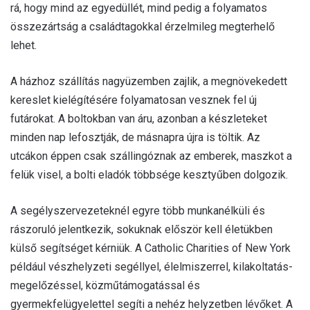
rá, hogy mind az egyedüllét, mind pedig a folyamatos
összezártság a családtagokkal érzelmileg megterhelő
lehet.
A házhoz szállítás nagyüzemben zajlik, a megnövekedett
kereslet kielégítésére folyamatosan vesznek fel új
futárokat. A boltokban van áru, azonban a készleteket
minden nap lefosztják, de másnapra újra is töltik. Az
utcákon éppen csak szállingóznak az emberek, maszkot a
felük visel, a bolti eladók többsége kesztyűben dolgozik.
A segélyszervezeteknél egyre több munkanélküli és
rászoruló jelentkezik, sokuknak először kell életükben
külső segítséget kérniük. A Catholic Charities of New York
például vészhelyzeti segéllyel, élelmiszerrel, kilakoltatás-
megelőzéssel, közműtámogatással és
gyermekfelügyelettel segíti a nehéz helyzetben lévőket. A