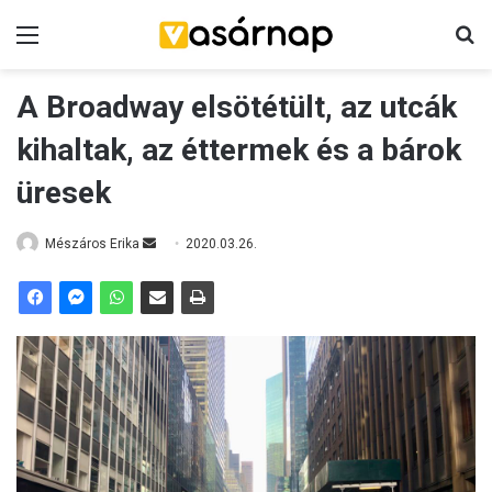
Menü
K
A Broadway elsötétült, az utcák
kihaltak, az éttermek és a bárok
üresek
Mészáros Erika
S
2020.03.26.
e
n
d
a
n
e
m
a
i