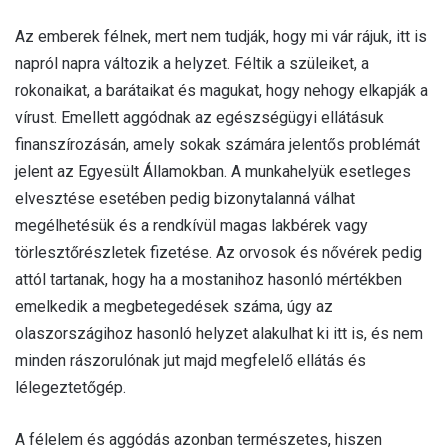
Az emberek félnek, mert nem tudják, hogy mi vár rájuk, itt is
napról napra változik a helyzet. Féltik a szüleiket, a
rokonaikat, a barátaikat és magukat, hogy nehogy elkapják a
vírust. Emellett aggódnak az egészségügyi ellátásuk
finanszírozásán, amely sokak számára jelentős problémát
jelent az Egyesült Államokban. A munkahelyük esetleges
elvesztése esetében pedig bizonytalanná válhat
megélhetésük és a rendkívül magas lakbérek vagy
törlesztőrészletek fizetése. Az orvosok és nővérek pedig
attól tartanak, hogy ha a mostanihoz hasonló mértékben
emelkedik a megbetegedések száma, úgy az
olaszországihoz hasonló helyzet alakulhat ki itt is, és nem
minden rászorulónak jut majd megfelelő ellátás és
lélegeztetőgép.
A félelem és aggódás azonban természetes, hiszen