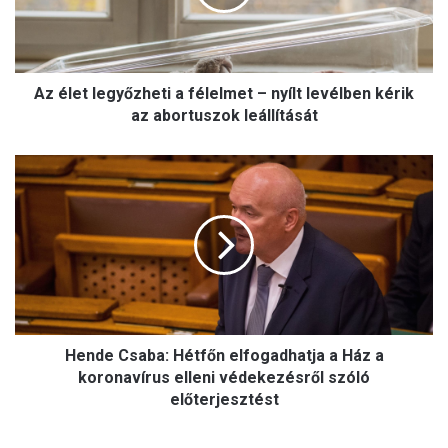
t
l
e
g
Az élet legyőzheti a félelmet – nyílt levélben kérik
y
ő
az abortuszok leállítását
z
h
H
e
e
t
n
i
d
a
e
f
C
é
s
l
a
e
b
l
Hende Csaba: Hétfőn elfogadhatja a Ház a
a
m
:
koronavírus elleni védekezésről szóló
e
H
előterjesztést
t
é
–
t