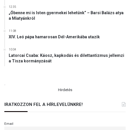
t
12:35
é
„Őbenne mi is Isten gyermekei lehetünk” – Barsi Balázs atya
s
a Miatyánkról
t
11:08
XIV. Leó pápa hamarosan Dél-Amerikába utazik
10:04
Latorcai Csaba: Káosz, kapkodás és dilettantizmus jellemzi
a Tisza kormányzását
.
Hirdetés
IRATKOZZON FEL A HÍRLEVELÜNKRE!
Email