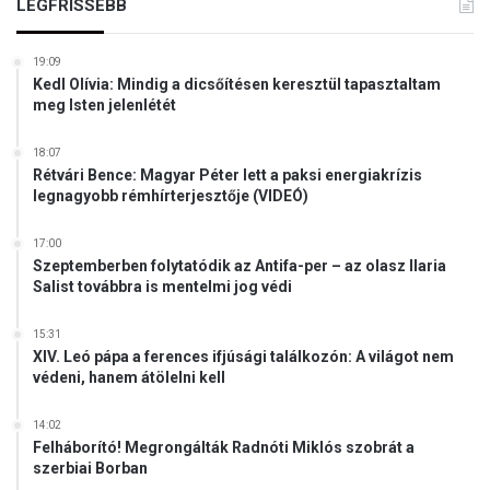
LEGFRISSEBB
z
é
19:09
s
Kedl Olívia: Mindig a dicsőítésen keresztül tapasztaltam
r
meg Isten jelenlétét
ő
l
18:07
s
Rétvári Bence: Magyar Péter lett a paksi energiakrízis
z
legnagyobb rémhírterjesztője (VIDEÓ)
ó
l
17:00
ó
Szeptemberben folytatódik az Antifa-per – az olasz Ilaria
e
Salist továbbra is mentelmi jog védi
l
ő
15:31
t
XIV. Leó pápa a ferences ifjúsági találkozón: A világot nem
e
védeni, hanem átölelni kell
r
j
14:02
e
Felháborító! Megrongálták Radnóti Miklós szobrát a
s
szerbiai Borban
z