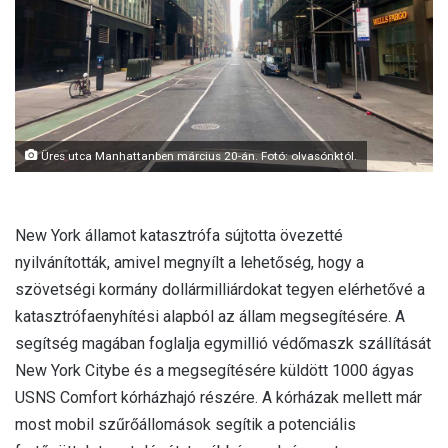
l
Üres utca Manhattanben március 20-án. Fotó: olvasónktól.
New York államot katasztrófa sújtotta övezetté
nyilvánították, amivel megnyílt a lehetőség, hogy a
szövetségi kormány dollármilliárdokat tegyen elérhetővé a
katasztrófaenyhítési alapból az állam megsegítésére. A
segítség magában foglalja egymillió védőmaszk szállítását
New York Citybe és a megsegítésére küldött 1000 ágyas
USNS Comfort kórházhajó részére. A kórházak mellett már
most mobil szűrőállomások segítik a potenciális