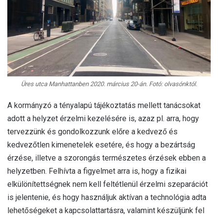
Üres utca Manhattanben 2020. március 20-án. Fotó: olvasónktól.
A kormányzó a tényalapú tájékoztatás mellett tanácsokat
adott a helyzet érzelmi kezelésére is, azaz pl. arra, hogy
tervezzünk és gondolkozzunk előre a kedvező és
kedvezőtlen kimenetelek esetére, és hogy a bezártság
érzése, illetve a szorongás természetes érzések ebben a
helyzetben. Felhívta a figyelmet arra is, hogy a fizikai
elkülönítettségnek nem kell feltétlenül érzelmi szeparációt
is jelentenie, és hogy használjuk aktívan a technológia adta
lehetőségeket a kapcsolattartásra, valamint készüljünk fel