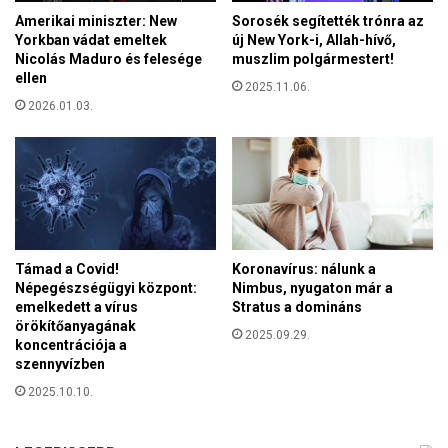
o
o
Amerikai miniszter: New
Sorosék segítették trónra az
r
r
Yorkban vádat emeltek
új New York-i, Allah-hívő,
o
t
Nicolás Maduro és felesége
muszlim polgármestert!
n
ellen
u
2025.11.06.
a
s
2026.01.03.
v
z
í
o
r
k
u
l
s
e
e
á
l
l
l
l
Támad a Covid!
Koronavírus: nálunk a
e
Népegészségügyi központ:
Nimbus, nyugaton már a
í
n
emelkedett a vírus
Stratus a domináns
t
i
örökítőanyagának
á
2025.09.29.
v
koncentrációja a
s
é
szennyvízben
á
d
2025.10.10.
t
e
k
e