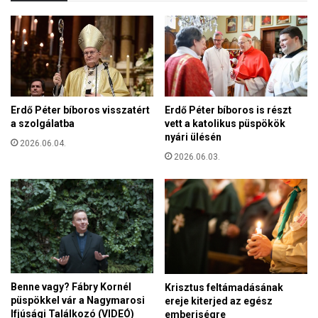
u
n
d
y
á
g
n
u
i
r
k
u
a
k
Erdő Péter bíboros visszatért
Erdő Péter bíboros is részt
t
ö
a szolgálatba
vett a katolikus püspökök
o
v
nyári ülésén
l
2026.06.04.
e
i
2026.06.03.
t
k
e
u
l
s
é
o
s
k
é
e
n
l
e
l
k
Benne vagy? Fábry Kornél
Krisztus feltámadásának
e
püspökkel vár a Nagymarosi
ereje kiterjed az egész
n
Ifjúsági Találkozó (VIDEÓ)
emberiségre