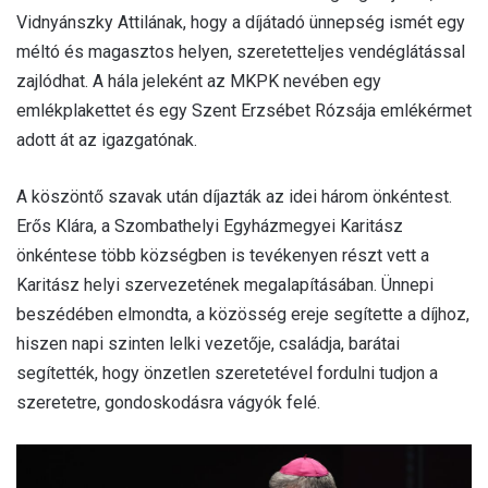
Vidnyánszky Attilának, hogy a díjátadó ünnepség ismét egy
méltó és magasztos helyen, szeretetteljes vendéglátással
zajlódhat. A hála jeleként az MKPK nevében egy
emlékplakettet és egy Szent Erzsébet Rózsája emlékérmet
adott át az igazgatónak.
A köszöntő szavak után díjazták az idei három önkéntest.
Erős Klára, a Szombathelyi Egyházmegyei Karitász
önkéntese több községben is tevékenyen részt vett a
Karitász helyi szervezetének megalapításában. Ünnepi
beszédében elmondta, a közösség ereje segítette a díjhoz,
hiszen napi szinten lelki vezetője, családja, barátai
segítették, hogy önzetlen szeretetével fordulni tudjon a
szeretetre, gondoskodásra vágyók felé.