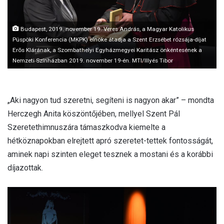
l
Budapest, 2019. november 19. Veres András, a Magyar Katolikus
Püspöki Konferencia (MKPK) elnöke átadja a Szent Erzsébet rózsája-díjat
Erõs Klárának, a Szombathelyi Egyházmegyei Karitász önkéntesének a
Nemzeti Színházban 2019. november 19-én. MTI/Illyés Tibor
„Aki nagyon tud szeretni, segíteni is nagyon akar” – mondta
Herczegh Anita köszöntőjében, mellyel Szent Pál
Szeretethimnuszára támaszkodva kiemelte a
hétköznapokban elrejtett apró szeretet-tettek fontosságát,
aminek napi szinten eleget tesznek a mostani és a korábbi
díjazottak.