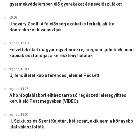
gyermekvédelemben élő gyerekeket és nevelőszülőket
08:08
Ungváry Zsolt: A felelősség azokat is terheli, akik a
döntéshozót kiválasztják
tegnap, 17:40
Felvették őket magyar egyetemekre, mégsem jöhetnek: nem
kapnak ösztöndíjat a keresztény fiatalok
tegnap, 16:00
Új lendületet kap a ferences jelenlét Pécsett
tegnap, 14:28
A honfoglaláskori elithez tartozó régészeti leletegyüttes
került elő Pest megyében (VIDEÓ)
tegnap, 13:04
II. Szixtusz és Szent Kajetán, két szent, akik nem a könnyebb
utat választották