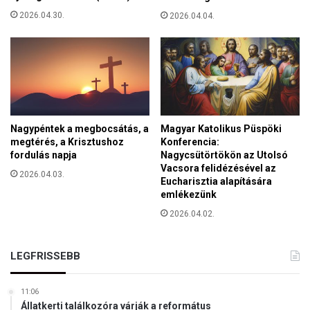
2026.04.30.
2026.04.04.
Nagypéntek a megbocsátás, a
Magyar Katolikus Püspöki
megtérés, a Krisztushoz
Konferencia:
fordulás napja
Nagycsütörtökön az Utolsó
Vacsora felidézésével az
2026.04.03.
Eucharisztia alapítására
emlékezünk
2026.04.02.
LEGFRISSEBB
11:06
Állatkerti találkozóra várják a református