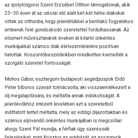
az ipolytölgyesi Szent Erzsébet Otthon támogatóinak, akik
25–30 éven át az iskolai idő alatt két-két hétre diákokat
vittek az otthonba, hogy jelenlétükkel a bentlakó fogyatékos
emberek felé gondoskodó szeretettel fordulhassanak. Az
elismert művésztanárok éveken át kitartó önkéntes
munkájukkal számos diák életszemléletére pozitívan
hatottak. Köszöntőbeszédeikben mindketten kiemelték a
szolgáló szeretet fontosságát.
Mohos Gábor, esztergom-budapesti segédpüspök Erdő
Péter bíboros szavait tolmácsolta, aki visszaemlékezett a
díj megalapítására, és méltatta annak indokoltságát. A
jelenlévőkhöz intézett levelében azt a szeretetből
indíttatott tettet méltatta, mely az eddigi díjazottakban és
számos eljövendő önkéntes munkájában is megcsillan:
ahogy Szent Pál mondja, a férfiak úgy szeressék
feleségüket, mint Krisztus az egyházát, az asszonyok