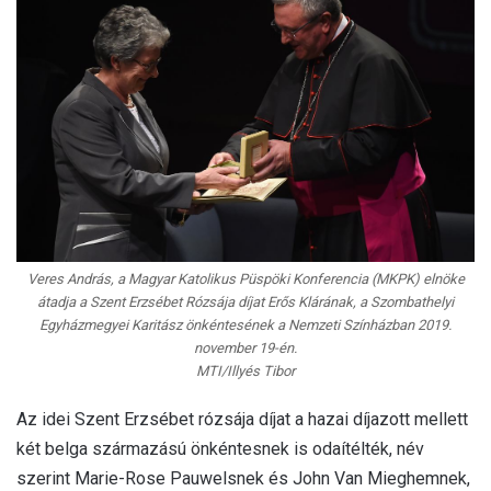
Veres András, a Magyar Katolikus Püspöki Konferencia (MKPK) elnöke
átadja a Szent Erzsébet Rózsája díjat Erős Klárának, a Szombathelyi
Egyházmegyei Karitász önkéntesének a Nemzeti Színházban 2019.
november 19-én.
MTI/Illyés Tibor
Az idei Szent Erzsébet rózsája díjat a hazai díjazott mellett
két belga származású önkéntesnek is odaítélték, név
szerint Marie-Rose Pauwelsnek és John Van Mieghemnek,