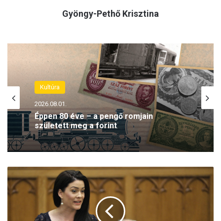
Gyöngy-Pethő Krisztina
Kultúra
2026.08.01.
Éppen 80 éve – a pengő romjain
született meg a forint
A
z
L
M
P