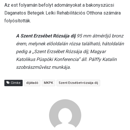
Az est folyamán befolyt adományokat a bakonyszücsi
Daganatos Betegek Lelki Rehabilitációs Otthona számára
folyósították.
A Szent Erzsébet Rózsája díj
95 mm átmérőjű bronz
érem, melynek előoldalán rózsa található, hátoldalán
pedig a „Szent Erzsébet Rózsája díj; Magyar
Katolikus Püspöki Konferencia” áll. Pálffy Katalin
szobrászművész munkája.
Címke
díjátadó
MKPK
Szent Erzsébet-rózsája díj