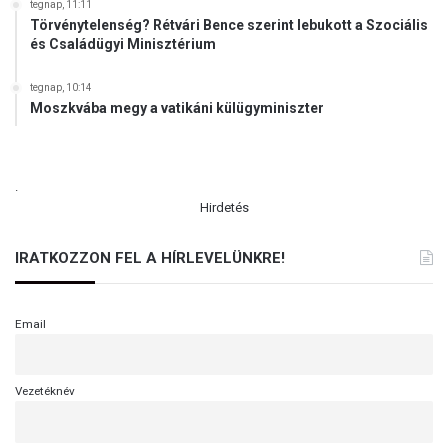
tegnap, 11:11
Törvénytelenség? Rétvári Bence szerint lebukott a Szociális
és Családügyi Minisztérium
tegnap, 10:14
Moszkvába megy a vatikáni külügyminiszter
.
Hirdetés
IRATKOZZON FEL A HÍRLEVELÜNKRE!
Email
Vezetéknév