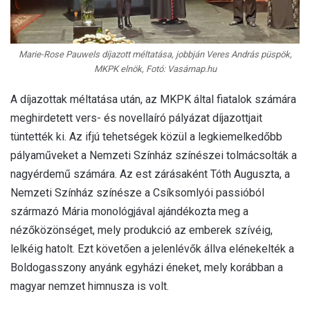
Marie-Rose Pauwels díjazott méltatása, jobbján Veres András püspök,
MKPK elnök, Fotó: Vasárnap.hu
A díjazottak méltatása után, az MKPK által fiatalok számára
meghirdetett vers- és novellaíró pályázat díjazottjait
tüntették ki. Az ifjú tehetségek közül a legkiemelkedőbb
pályaműveket a Nemzeti Színház színészei tolmácsolták a
nagyérdemű számára. Az est zárásaként Tóth Auguszta, a
Nemzeti Színház színésze a Csíksomlyói passióból
származó Mária monológjával ajándékozta meg a
nézőközönséget, mely produkció az emberek szívéig,
lelkéig hatolt. Ezt követően a jelenlévők állva elénekelték a
Boldogasszony anyánk egyházi éneket, mely korábban a
magyar nemzet himnusza is volt.