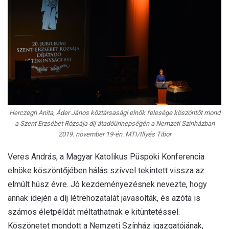
Herczegh Anita, Áder János köztársasági elnök felesége köszöntőt mond
a Szent Erzsébet Rózsája díj átadóünnepségén a Nemzeti Színházban
2019. november 19-én. MTI/Illyés Tibor
Veres András, a Magyar Katolikus Püspöki Konferencia
elnöke köszöntőjében hálás szívvel tekintett vissza az
elmúlt húsz évre. Jó kezdeményezésnek nevezte, hogy
annak idején a díj létrehozatalát javasolták, és azóta is
számos életpéldát méltathatnak e kitüntetéssel.
Köszönetet mondott a Nemzeti Színház igazgatójának,