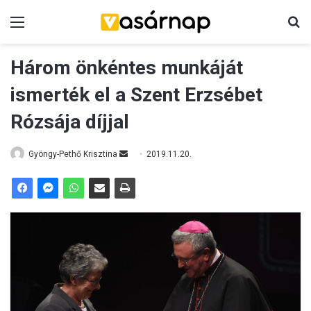
Menü
K
Három önkéntes munkáját
ismerték el a Szent Erzsébet
Rózsája díjjal
Gyöngy-Pethő Krisztina
S
2019.11.20.
e
n
d
a
n
e
m
a
i