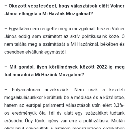
– Okozott veszteséget, hogy választások előtt Volner
János elhagyta a Mi Hazánk Mozgalmat?
– Egyáltalán nem rengette meg a mozgalmat, hiszen Volner
János eddig sem számított az aktív politikusaink közé. Ő
nem találta meg a számítását a Mi Hazánknál, békében és
csendben elváltunk egymástól.
– Mit gondol, ilyen körülmények között 2022-ig meg
tud maradni a Mi Hazánk Mozgalom?
– Folyamatosan növekszünk. Nem csak a kezdeti
megalakulásunkkor kerültünk be a médiába és a közéletbe,
hanem az európai parlamenti választások után elért 3,3%-
os eredményük óta, fél év alatt egy százalékot tudtunk
erősödni. Úgy tűnik, igény van erre a politizálásra. Miután
elvtelenül egyesültek a hatalom megszerzése érdekében