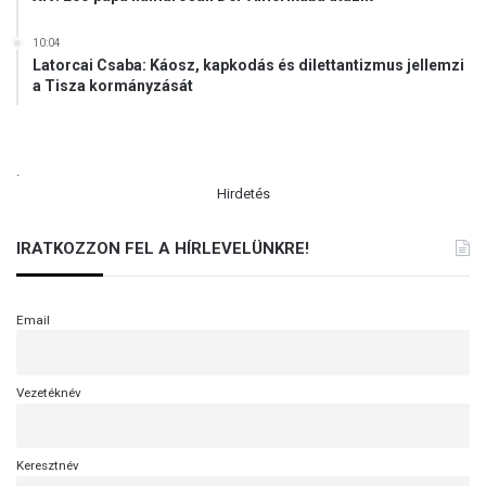
i
b
10:04
a
Latorcai Csaba: Káosz, kapkodás és dilettantizmus jellemzi
n
a Tisza kormányzását
o
n
b
a
.
n
Hirdetés
IRATKOZZON FEL A HÍRLEVELÜNKRE!
Email
Vezetéknév
Keresztnév