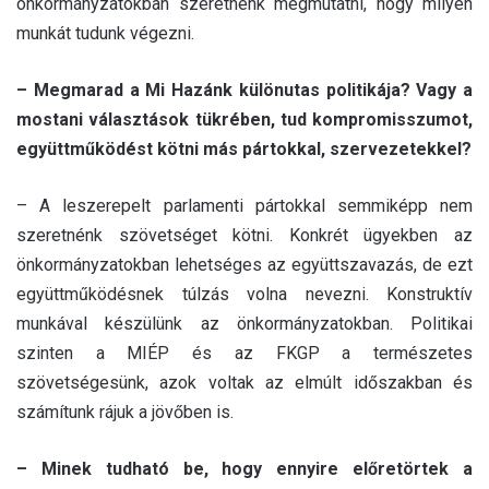
önkormányzatokban szeretnénk megmutatni, hogy milyen
munkát tudunk végezni.
– Megmarad a Mi Hazánk különutas politikája? Vagy a
mostani választások tükrében, tud kompromisszumot,
együttműködést kötni más pártokkal, szervezetekkel?
– A leszerepelt parlamenti pártokkal semmiképp nem
szeretnénk szövetséget kötni. Konkrét ügyekben az
önkormányzatokban lehetséges az együttszavazás, de ezt
együttműködésnek túlzás volna nevezni. Konstruktív
munkával készülünk az önkormányzatokban. Politikai
szinten a MIÉP és az FKGP a természetes
szövetségesünk, azok voltak az elmúlt időszakban és
számítunk rájuk a jövőben is.
– Minek tudható be, hogy ennyire előretörtek a