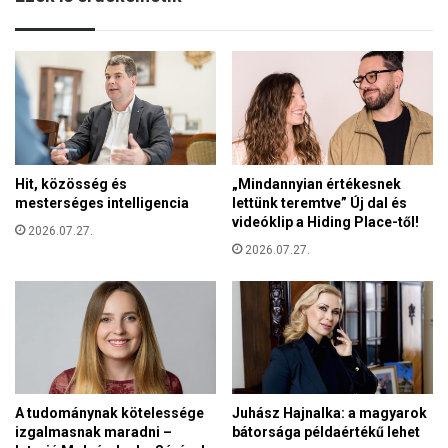
k
a
é
l
b
á
e
d
n
b
t
a
e
r
t
á
t
Hit, közösség és
„Mindannyian értékesnek
t
m
mesterséges intelligencia
lettünk teremtve” Új dal és
i
a
videóklip a Hiding Place-től!
r
2026.07.27.
g
o
2026.07.27.
y
d
a
á
r
j
e
a
r
d
ő
í
f
j
e
A tudománynak kötelessége
Juhász Hajnalka: a magyarok
a
s
izgalmasnak maradni –
bátorsága példaértékű lehet
t
z