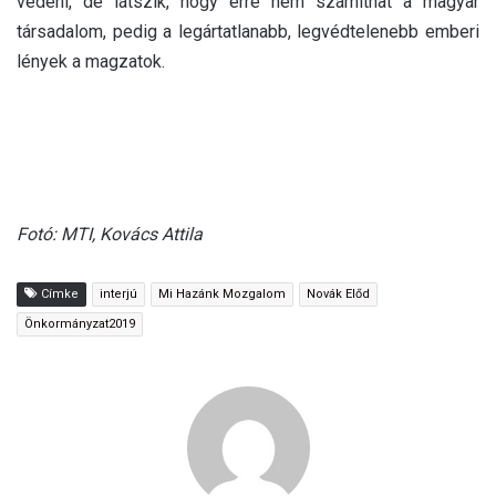
védeni, de látszik, hogy erre nem számíthat a magyar
társadalom, pedig a legártatlanabb, legvédtelenebb emberi
lények a magzatok.
Fotó: MTI, Kovács Attila
Címke
interjú
Mi Hazánk Mozgalom
Novák Előd
Önkormányzat2019