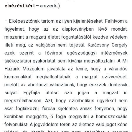
elnézést kért
– a szerk.)
– Elképesztőnek tartom az ilyen kijelentéseket. Felhívom a
figyelmet, hogy az az alaptörvényben lévő mondat,
miszerint a magzati életet fogantatásától kezdve védelem
illeti meg, az valójában nem teljesül. Karácsony Gergely
ezek szerint a fővárosi egészségügyi intézmények
tájékoztatási gyakorlatát sem kívánja megváltoztatni. A Mi
Hazánk Mozgalom javaslata az lenne, hogy a várandós
kismamákkal meghallgattatnák a magzat szívverését,
mielőtt az abortuszt választanák, hogy érezzék döntésük
súlyát. Egyfajta utolsó szó jogán a magzat is
megszólalhasson. Azt, hogy szimbolikus ügyekkel nem
akar foglalkozni, furcsa kijelentés annak fényében, hogy
korábban megígérte, ő fogja megnyitni a homoszexuális
felvonulást. A jogvédelem terén az élethez való jogot kéne