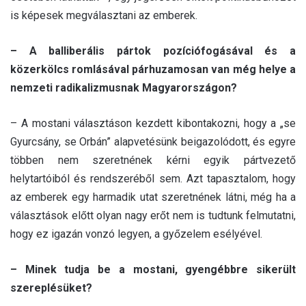
is képesek megválasztani az emberek.
– A balliberális pártok pozíciófogásával és a
közerkölcs romlásával párhuzamosan van még helye a
nemzeti radikalizmusnak Magyarországon?
– A mostani választáson kezdett kibontakozni, hogy a „se
Gyurcsány, se Orbán” alapvetésünk beigazolódott, és egyre
többen nem szeretnének kérni egyik pártvezető
helytartóiból és rendszeréből sem. Azt tapasztalom, hogy
az emberek egy harmadik utat szeretnének látni, még ha a
választások előtt olyan nagy erőt nem is tudtunk felmutatni,
hogy ez igazán vonzó legyen, a győzelem esélyével.
– Minek tudja be a mostani, gyengébbre sikerült
szereplésüket?