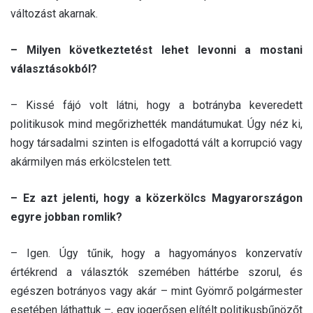
változást akarnak.
– Milyen következtetést lehet levonni a mostani
választásokból?
– Kissé fájó volt látni, hogy a botrányba keveredett
politikusok mind megőrizhették mandátumukat. Úgy néz ki,
hogy társadalmi szinten is elfogadottá vált a korrupció vagy
akármilyen más erkölcstelen tett.
– Ez azt jelenti, hogy a közerkölcs Magyarországon
egyre jobban romlik?
– Igen. Úgy tűnik, hogy a hagyományos konzervatív
értékrend a választók szemében háttérbe szorul, és
egészen botrányos vagy akár – mint Gyömrő polgármester
esetében láthattuk –, egy jogerősen elítélt politikusbűnözőt