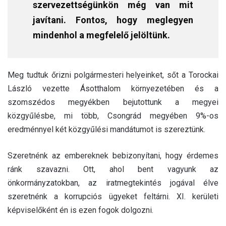
szervezettségünkön még van mit
javítani. Fontos, hogy meglegyen
mindenhol a megfelelő jelöltünk.
Meg tudtuk őrizni polgármesteri helyeinket, sőt a Torockai
László vezette Ásotthalom környezetében és a
szomszédos megyékben bejutottunk a megyei
közgyűlésbe, mi több, Csongrád megyében 9%-os
eredménnyel két közgyűlési mandátumot is szereztünk.
Szeretnénk az embereknek bebizonyítani, hogy érdemes
ránk szavazni. Ott, ahol bent vagyunk az
önkormányzatokban, az iratmegtekintés jogával élve
szeretnénk a korrupciós ügyeket feltárni. XI. kerületi
képviselőként én is ezen fogok dolgozni.