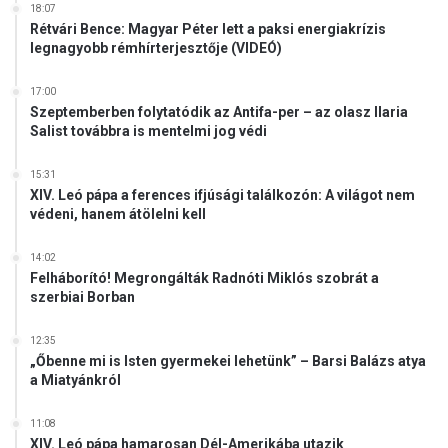
18:07
i
Rétvári Bence: Magyar Péter lett a paksi energiakrízis
s
legnagyobb rémhírterjesztője (VIDEÓ)
m
e
17:00
r
Szeptemberben folytatódik az Antifa-per – az olasz Ilaria
é
Salist továbbra is mentelmi jog védi
s
t
15:31
A
XIV. Leó pápa a ferences ifjúsági találkozón: A világot nem
z
védeni, hanem átölelni kell
b
e
14:02
j
Felháborító! Megrongálták Radnóti Miklós szobrát a
T
szerbiai Borban
r
i
12:35
s
„Őbenne mi is Isten gyermekei lehetünk” – Barsi Balázs atya
t
a Miatyánkról
a
n
11:08
L
XIV. Leó pápa hamarosan Dél-Amerikába utazik