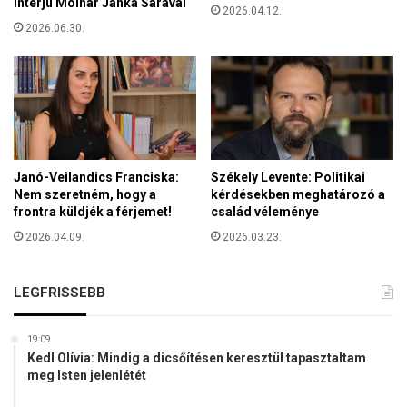
Interjú Molnár Janka Sárával
2026.04.12.
í
2026.06.30.
t
é
s
e
k
é
r
t
Janó-Veilandics Franciska:
Székely Levente: Politikai
v
Nem szeretném, hogy a
kérdésekben meghatározó a
e
frontra küldjék a férjemet!
család véleménye
h
2026.04.09.
2026.03.23.
e
t
e
LEGFRISSEBB
t
t
19:09
á
Kedl Olívia: Mindig a dicsőítésen keresztül tapasztaltam
t
meg Isten jelenlétét
e
l