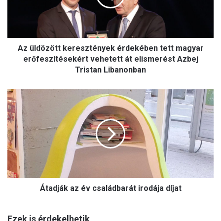
ö
z
ö
t
Az üldözött keresztények érdekében tett magyar
t
k
erőfeszítésekért vehetett át elismerést Azbej
e
Tristan Libanonban
r
e
Á
s
t
z
a
t
d
é
j
n
á
y
k
e
a
k
z
é
Átadják az év családbarát irodája díjat
é
r
v
d
c
e
Ezek is érdekelhetik
s