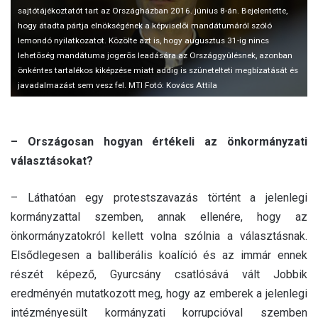
l
sajtótájékoztatót tart az Országházban 2016. június 8-án. Bejelentette,
hogy átadta pártja elnökségének a képviselõi mandátumáról szóló
lemondó nyilatkozatot. Közölte azt is, hogy augusztus 31-ig nincs
lehetõség mandátuma jogerõs leadására az Országgyûlésnek, azonban
önkéntes tartalékos kiképzése miatt addig is szünetelteti megbízatását és
javadalmazást sem vesz fel. MTI Fotó: Kovács Attila
– Országosan hogyan értékeli az önkormányzati
választásokat?
– Láthatóan egy protestszavazás történt a jelenlegi
kormányzattal szemben, annak ellenére, hogy az
önkormányzatokról kellett volna szólnia a választásnak.
Elsődlegesen a balliberális koalíció és az immár ennek
részét képező, Gyurcsány csatlósává vált Jobbik
eredményén mutatkozott meg, hogy az emberek a jelenlegi
intézményesült kormányzati korrupcióval szemben