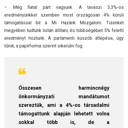
– Még fiatal párt vagyunk. A tavaszi 3,3%-os
eredményünkkel szemben most országosan 4% körüli
támogatással bír a Mi Hazánk Mozgalom. Tizenkét
megyében tudtunk listán állítani, és többségében 5% feletti
eredményt hoztunk. A parlamenti küszöb átlépése, úgy
tűnik, a papírforma szerint sikerülni fog.
Összesen harmincnégy
önkormányzati mandátumot
szereztük, ami a 4%-os társadalmi
támogattunk alapján lehetett volna
sokkal több is, de a