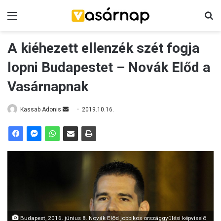
Menü
K
A kiéhezett ellenzék szét fogja
lopni Budapestet – Novák Előd a
Vasárnapnak
Kassab Adonis
S
2019.10.16.
e
n
d
a
n
e
m
a
i
Budapest, 2016. június 8. Novák Elõd jobbikos országgyûlési képviselõ