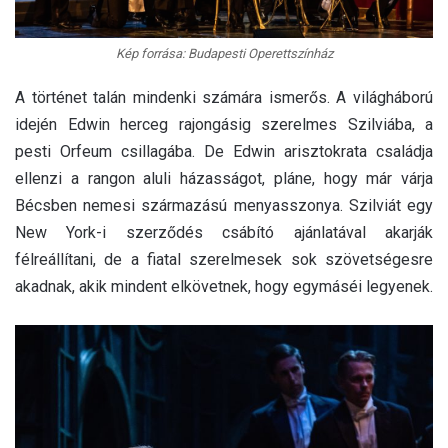
Kép forrása: Budapesti Operettszínház
A történet talán mindenki számára ismerős. A világháború
idején Edwin herceg rajongásig szerelmes Szilviába, a
pesti Orfeum csillagába. De Edwin arisztokrata családja
ellenzi a rangon aluli házasságot, pláne, hogy már várja
Bécsben nemesi származású menyasszonya. Szilviát egy
New York-i szerződés csábító ajánlatával akarják
félreállítani, de a fiatal szerelmesek sok szövetségesre
akadnak, akik mindent elkövetnek, hogy egymáséi legyenek.