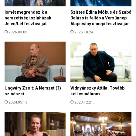
é
z
,
Ismét megrendezik a
Szirtes Edina Mókus és Szabó
n
h
nemzetiségi színházak
Balázs is fellép a Versünnep
i
a
Jelen/Lét fesztiválját
Alapítvány ünnepi fesztiválján
a
n
z
2026.03.05.
2025.10.24.
e
o
m
s
m
z
i
t
n
r
d
á
e
k
n
i
k
Vidnyánszky Attila: Tovább
Ungváry Zsolt: A Nemzet (?)
d
i
kell csinálnom
színészei
e
é
n
2023.12.21.
2024.05.13.
t
i
t
á
s