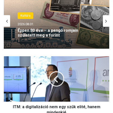
Kultúra
2026.08.01.
Éppen 80 éve – a pengő romjain
született meg a forint
I
T
M
:
a
d
i
g
i
ITM: a digitalizáció nem egy szűk elité, hanem
t
a
mindenkié