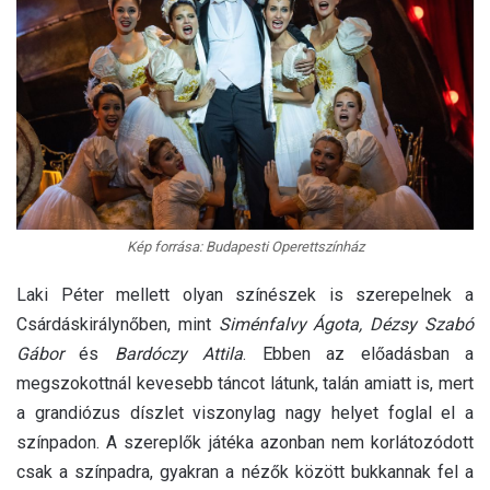
Kép forrása: Budapesti Operettszínház
Laki Péter mellett olyan színészek is szerepelnek a
Csárdáskirálynőben, mint
Siménfalvy Ágota, Dézsy Szabó
Gábor
és
Bardóczy Attila
. Ebben az előadásban a
megszokottnál kevesebb táncot látunk, talán amiatt is, mert
a grandiózus díszlet viszonylag nagy helyet foglal el a
színpadon. A szereplők játéka azonban nem korlátozódott
csak a színpadra, gyakran a nézők között bukkannak fel a