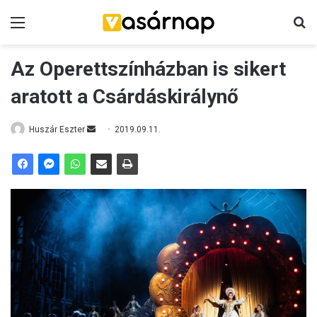
Menü
K
Az Operettszínházban is sikert
aratott a Csárdáskirálynő
Huszár Eszter
S
2019.09.11.
e
n
d
a
n
e
m
a
i
l