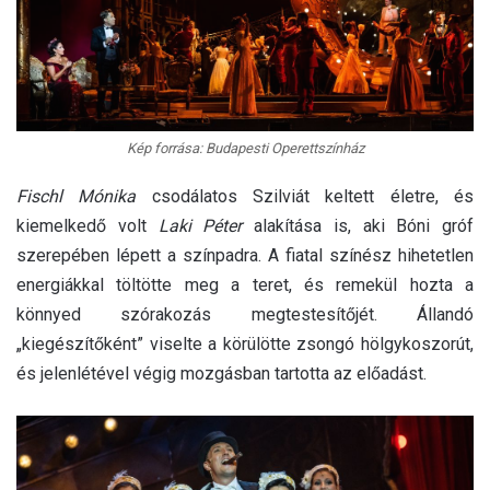
Kép forrása: Budapesti Operettszínház
Fischl Mónika
csodálatos Szilviát keltett életre, és
kiemelkedő volt
Laki Péter
alakítása is, aki Bóni gróf
szerepében lépett a színpadra. A fiatal színész hihetetlen
energiákkal töltötte meg a teret, és remekül hozta a
könnyed szórakozás megtestesítőjét. Állandó
„kiegészítőként” viselte a körülötte zsongó hölgykoszorút,
és jelenlétével végig mozgásban tartotta az előadást.