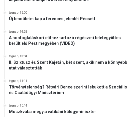
tegnap, 16:00
Új lendületet kap a ferences jelenlét Pécsett
tegnap, 14:28
A honfoglaláskori elithez tartozó régészeti leletegyüttes
került elő Pest megyében (VIDEÓ)
tegnap, 13:04
II. Szixtusz és Szent Kajetán, két szent, akik nem a könnyebb
utat választották
tegnap, 11:11
Törvénytelenség? Rétvári Bence szerint lebukott a Szociális
és Családügyi Minisztérium
tegnap, 10:14
Moszkvába megy a vatikáni külügyminiszter