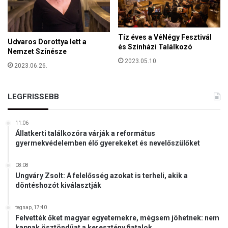
t
”
Tíz éves a VéNégy Fesztivál
Udvaros Dorottya lett a
és Színházi Találkozó
Nemzet Színésze
2023.05.10.
2023.06.26.
LEGFRISSEBB
11:06
Állatkerti találkozóra várják a református
gyermekvédelemben élő gyerekeket és nevelőszülőket
08:08
Ungváry Zsolt: A felelősség azokat is terheli, akik a
döntéshozót kiválasztják
tegnap, 17:40
Felvették őket magyar egyetemekre, mégsem jöhetnek: nem
kapnak ösztöndíjat a keresztény fiatalok