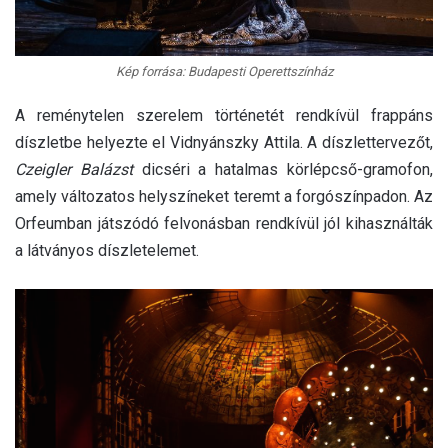
Kép forrása: Budapesti Operettszínház
A reménytelen szerelem történetét rendkívül frappáns
díszletbe helyezte el Vidnyánszky Attila. A díszlettervezőt,
Czeigler Balázst
dicséri a hatalmas körlépcső-gramofon,
amely változatos helyszíneket teremt a forgószínpadon. Az
Orfeumban játszódó felvonásban rendkívül jól kihasználták
a látványos díszletelemet.