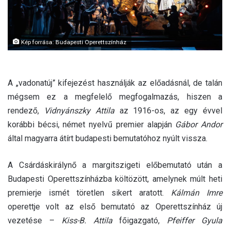
Kép forrása: Budapesti Operettszínház
A „vadonatúj” kifejezést használják az előadásnál, de talán
mégsem ez a megfelelő megfogalmazás, hiszen a
rendező,
Vidnyánszky Attila
az 1916-os, az egy évvel
korábbi bécsi, német nyelvű premier alapján
Gábor Andor
által magyarra átírt budapesti bemutatóhoz nyúlt vissza.
A Csárdáskirálynő a margitszigeti előbemutató után a
Budapesti Operettszínházba költözött, amelynek múlt heti
premierje ismét töretlen sikert aratott.
Kálmán Imre
operettje volt az első bemutató az Operettszínház új
vezetése –
Kiss-B. Attila
főigazgató,
Pfeiffer Gyula