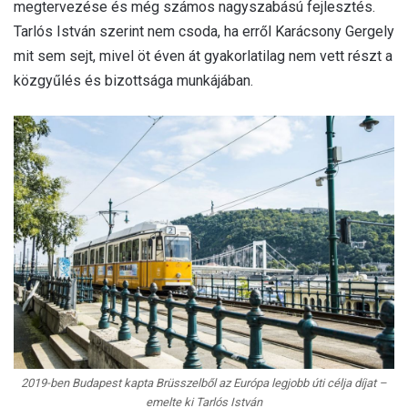
megtervezése és még számos nagyszabású fejlesztés.
Tarlós István szerint nem csoda, ha erről Karácsony Gergely
mit sem sejt, mivel öt éven át gyakorlatilag nem vett részt a
közgyűlés és bizottsága munkájában.
2019-ben Budapest kapta Brüsszelből az Európa legjobb úti célja díjat –
emelte ki Tarlós István