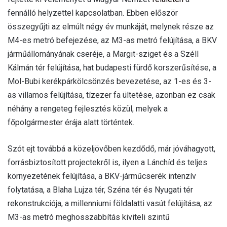
fennálló helyzettel kapcsolatban. Ebben először
összegyűjti az elmúlt négy év munkáját, melynek része az
M4-es metró befejezése, az M3-as metró felújítása, a BKV
járműállományának cseréje, a Margit-sziget és a Széll
Kálmán tér felújítása, hat budapesti fürdő korszerűsítése, a
Mol-Bubi kerékpárkölcsönzés bevezetése, az 1-es és 3-
as villamos felújítása, tízezer fa ültetése, azonban ez csak
néhány a rengeteg fejlesztés közül, melyek a
főpolgármester érája alatt történtek.
Szót ejt továbbá a közeljövőben kezdődő, már jóváhagyott,
forrásbiztosított projectekről is, ilyen a Lánchíd és teljes
környezetének felújítása, a BKV-járműcserék intenzív
folytatása, a Blaha Lujza tér, Széna tér és Nyugati tér
rekonstrukciója, a millenniumi földalatti vasút felújítása, az
M3-as metró meghosszabbítás kiviteli szintű