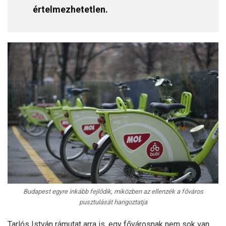
értelmezhetetlen.
Budapest egyre inkább fejlődik, miközben az ellenzék a főváros
pusztulását hangoztatja
Tarlós István rámutat arra is, egy fővárosnak nem sok van,