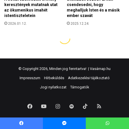
© Copyright 2026, Minden jog fenntartva! |
Vasárnap.hu
Impresszum
Hírbeküldés
Adatkezelési tájékoztató
Jogi nyilatkozat
Támogatók
Facebook
YouTube
Instagram
Spotify
TikTok
RSS
Facebook
Messenger
WhatsApp