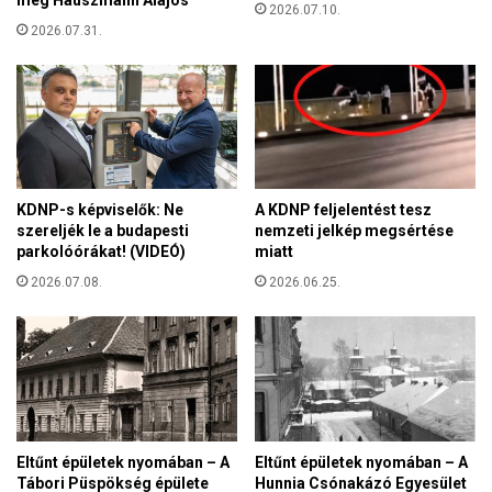
meg Hauszmann Alajos
l
2026.07.10.
s
d
2026.07.31.
z
a
p
l
ó
r
á
b
a
n
KDNP-s képviselők: Ne
A KDNP feljelentést tesz
é
szereljék le a budapesti
nemzeti jelkép megsértése
l
parkolóórákat! (VIDEÓ)
miatt
ő
2026.07.08.
2026.06.25.
f
i
a
t
a
l
o
k
Eltűnt épületek nyomában – A
Eltűnt épületek nyomában – A
r
Tábori Püspökség épülete
Hunnia Csónakázó Egyesület