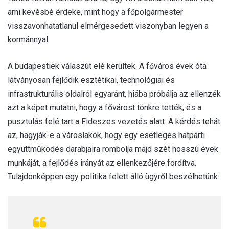
ami kevésbé érdeke, mint hogy a főpolgármester
visszavonhatatlanul elmérgesedett viszonyban legyen a
kormánnyal.
A budapestiek válaszút elé kerültek. A főváros évek óta
látványosan fejlődik esztétikai, technológiai és
infrastrukturális oldalról egyaránt, hiába próbálja az ellenzék
azt a képet mutatni, hogy a fővárost tönkre tették, és a
pusztulás felé tart a Fideszes vezetés alatt. A kérdés tehát
az, hagyják-e a városlakók, hogy egy esetleges hatpárti
együttműködés darabjaira rombolja majd szét hosszú évek
munkáját, a fejlődés irányát az ellenkezőjére fordítva.
Tulajdonképpen egy politika felett álló ügyről beszélhetünk: