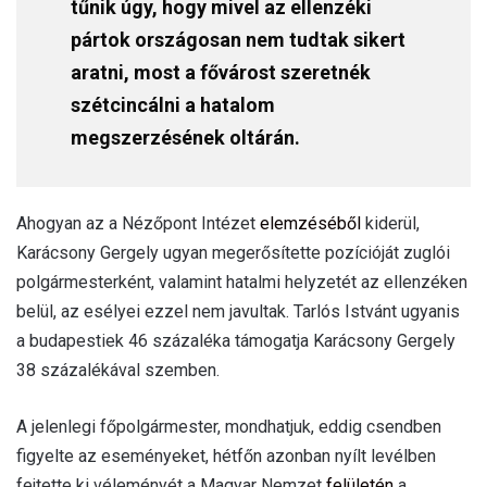
tűnik úgy, hogy mivel az ellenzéki
pártok országosan nem tudtak sikert
aratni, most a fővárost szeretnék
szétcincálni a hatalom
megszerzésének oltárán.
Ahogyan az a Nézőpont Intézet
elemzéséből
kiderül,
Karácsony Gergely ugyan megerősítette pozícióját zuglói
polgármesterként, valamint hatalmi helyzetét az ellenzéken
belül, az esélyei ezzel nem javultak. Tarlós Istvánt ugyanis
a budapestiek 46 százaléka támogatja Karácsony Gergely
38 százalékával szemben.
A jelenlegi főpolgármester, mondhatjuk, eddig csendben
figyelte az eseményeket, hétfőn azonban nyílt levélben
fejtette ki véleményét a Magyar Nemzet
felületén
a