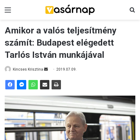
Menü
K
Amikor a valós teljesítmény
számít: Budapest elégedett
Tarlós István munkájával
Kincses Krisztina
S
2019.07.09.
e
n
d
a
n
e
m
a
i