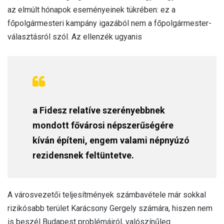
az elmúlt hónapok eseményeinek tükrében: ez a
főpolgármesteri kampány igazából nem a főpolgármester-
választásról szól. Az ellenzék ugyanis
a Fidesz relatíve szerényebbnek
mondott fővárosi népszerűségére
kíván építeni, engem valami népnyúzó
rezidensnek feltüntetve.
A városvezetői teljesítmények számbavétele már sokkal
rizikósabb terület Karácsony Gergely számára, hiszen nem
is beszél Budapest problémáiról, valószínűleg