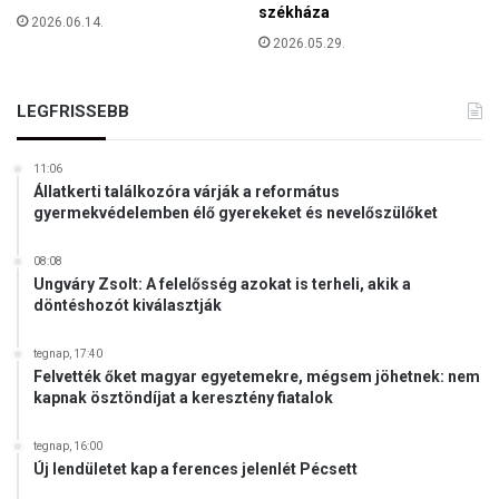
a
székháza
2026.06.14.
2026.05.29.
LEGFRISSEBB
11:06
Állatkerti találkozóra várják a református
gyermekvédelemben élő gyerekeket és nevelőszülőket
08:08
Ungváry Zsolt: A felelősség azokat is terheli, akik a
döntéshozót kiválasztják
tegnap, 17:40
Felvették őket magyar egyetemekre, mégsem jöhetnek: nem
kapnak ösztöndíjat a keresztény fiatalok
tegnap, 16:00
Új lendületet kap a ferences jelenlét Pécsett