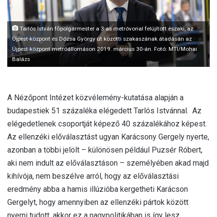
l
Tarlós István főpolgármester a 3-as metróvonal felújított északi, az
Újpest-központ és Dózsa György út közötti szakaszának átadásán az
Újpest-központ metróállomáson 2019. március 30-án. Fotó: MTI/Mohai
Balázs
A Nézőpont Intézet közvélemény-kutatása alapján a
budapestiek 51 százaléka elégedett Tarlós Istvánnal. Az
elégedetlenek csoportját képező 40 százalékához képest.
Az ellenzéki előválasztást ugyan Karácsony Gergely nyerte,
azonban a többi jelölt – különösen például Puzsér Róbert,
aki nem indult az előválasztáson – személyében akad majd
kihívója, nem beszélve arról, hogy az előválasztási
eredmény abba a hamis illúzióba kergetheti Karácson
Gergelyt, hogy amennyiben az ellenzéki pártok között
nyerni tudott, akkor ez a nagypolitikában is így lesz.