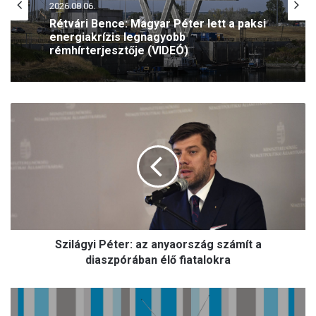
2026.08.06.
2026.08.06.
Szeptemberben folytatódik az Antifa-
per – az olasz Ilaria Salist továbbra is
Rétvári Bence: Magyar Péter lett a paksi
mentelmi jog védi
energiakrízis legnagyobb
rémhírterjesztője (VIDEÓ)
S
z
i
l
á
g
y
i
P
Szilágyi Péter: az anyaország számít a
é
t
diaszpórában élő fiatalokra
e
r
F
:
á