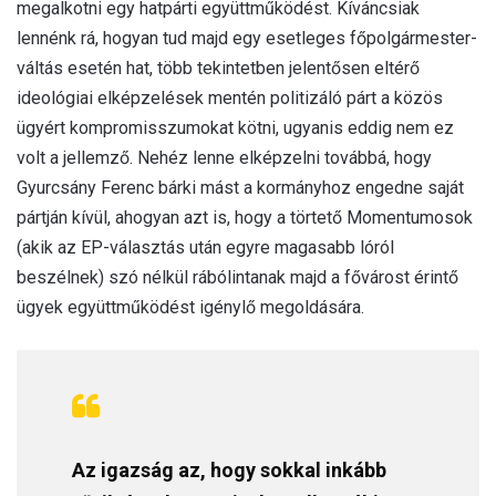
megalkotni egy hatpárti együttműködést. Kíváncsiak
lennénk rá, hogyan tud majd egy esetleges főpolgármester-
váltás esetén hat, több tekintetben jelentősen eltérő
ideológiai elképzelések mentén politizáló párt a közös
ügyért kompromisszumokat kötni, ugyanis eddig nem ez
volt a jellemző. Nehéz lenne elképzelni továbbá, hogy
Gyurcsány Ferenc bárki mást a kormányhoz engedne saját
pártján kívül, ahogyan azt is, hogy a törtető Momentumosok
(akik az EP-választás után egyre magasabb lóról
beszélnek) szó nélkül rábólintanak majd a fővárost érintő
ügyek együttműködést igénylő megoldására.
Az igazság az, hogy sokkal inkább