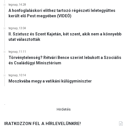
tegnap, 14:28
A honfoglaláskori elithez tartozó régészeti leletegyüttes
került elő Pest megyében (VIDEÓ)
tegnap, 13:04
II. Szixtusz és Szent Kajetán, két szent, akik nem a könnyebb
utat választották
tegnap, 11:11
Törvénytelenség? Rétvári Bence szerint lebukott a Szociális
és Családügyi Minisztérium
tegnap, 10:14
Moszkvába megy a vatikáni külügyminiszter
.
Hirdetés
IRATKOZZON FEL A HÍRLEVELÜNKRE!