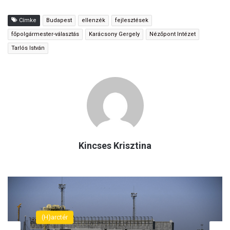
Címke
Budapest
ellenzék
fejlesztések
főpolgármester-választás
Karácsony Gergely
Nézőpont Intézet
Tarlós István
Kincses Krisztina
(H)arctér
(H)arctér