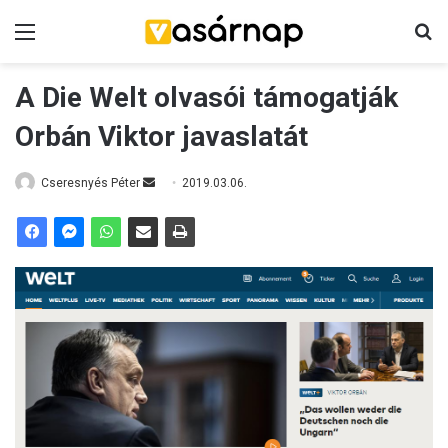
Menü
K
A Die Welt olvasói támogatják
Orbán Viktor javaslatát
Cseresnyés Péter
S
2019.03.06.
e
n
d
a
n
e
m
a
i
l