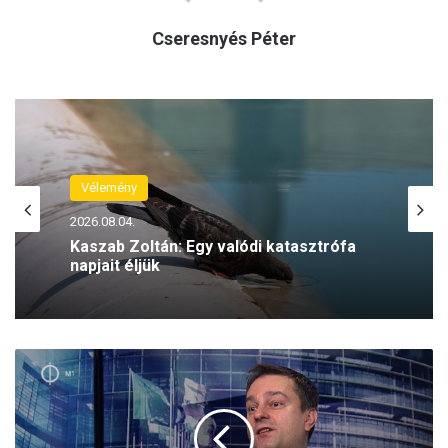
Cseresnyés Péter
Vélemény
Vélemény
2026.08.04.
2026.08.08.
Kaszab Zoltán: Egy valódi katasztrófa
napjait éljük
K
Ungváry Zsolt: A felelősség azokat is
i
terheli, akik a döntéshozót kiválasztják
s
z
e