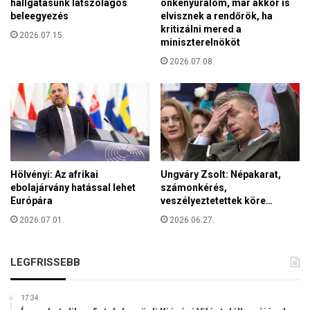
r
hallgatásunk látszólagos
önkényuralom, már akkor is
beleegyezés
elvisznek a rendőrök, ha
k
kritizálni mered a
o
2026.07.15.
miniszterelnököt
r
m
2026.07.08.
á
n
y
Hölvényi: Az afrikai
Ungváry Zsolt: Népakarat,
ebolajárvány hatással lehet
számonkérés,
Európára
veszélyeztetettek köre…
2026.07.01.
2026.06.27.
LEGFRISSEBB
17:34