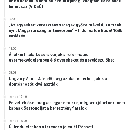
Íme a katolikus fiatalok szöuli Ifjúsági Világtalálkozójának
himnusza (VIDEÓ)
15:02
„Az egyesített keresztény seregek győzelmével új korszak
nyílt Magyarország történetében“ – Indul az Ide Buda! 1686
emlékév
11:06
Állatkerti találkozóra várják a református
gyermekvédelemben élő gyerekeket és nevelőszülőket
08:08
Ungváry Zsolt: A felelősség azokat is terheli, akik a
döntéshozót kiválasztják
tegnap, 17:40
Felvették őket magyar egyetemekre, mégsem jöhetnek: nem
kapnak ösztöndíjat a keresztény fiatalok
tegnap, 16:00
Új lendületet kap a ferences jelenlét Pécsett