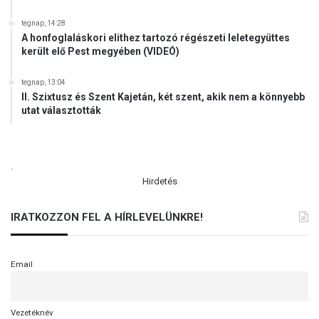
tegnap, 14:28
A honfoglaláskori elithez tartozó régészeti leletegyüttes
került elő Pest megyében (VIDEÓ)
tegnap, 13:04
II. Szixtusz és Szent Kajetán, két szent, akik nem a könnyebb
utat választották
.
Hirdetés
IRATKOZZON FEL A HÍRLEVELÜNKRE!
Email
Vezetéknév