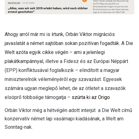
Ahogy arról már mi is írtunk, Orbán Viktor migrációs
javaslatát a német sajtóban sokan pozitívan fogadták. A
Die
Welt azóta egyik cikke végén – ami a jelenlegi
plakátkampánnyal,
illetve a Fidesz és az Európai Néppárt
(EPP) konfliktusával foglalkozik – elindított a magyar
miniszterelnök véleményéről egy szavazást. Egyesek
számára ugyan meglepő lehet, de az ötletet a szavazók
elsöprő többsége támogatja –
szúrta ki az Origo
.
Orbán Viktor még a hétvégén adott interjút a Die Welt című
konzervatív német lap vasárnapi kiadásának, a Welt am
Sonntag-nak.