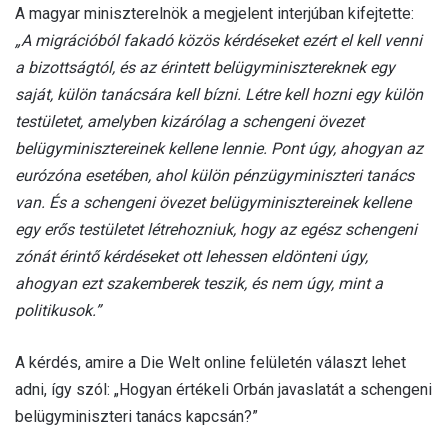
A magyar miniszterelnök a megjelent interjúban kifejtette:
„A migrációból fakadó közös kérdéseket ezért el kell venni
a bizottságtól, és az érintett belügyminisztereknek egy
saját, külön tanácsára kell bízni. Létre kell hozni egy külön
testületet, amelyben kizárólag a schengeni övezet
belügyminisztereinek kellene lennie. Pont úgy, ahogyan az
eurózóna esetében, ahol külön pénzügyminiszteri tanács
van. És a schengeni övezet belügyminisztereinek kellene
egy erős testületet létrehozniuk, hogy az egész schengeni
zónát érintő kérdéseket ott lehessen eldönteni úgy,
ahogyan ezt szakemberek teszik, és nem úgy, mint a
politikusok.”
A kérdés, amire a Die Welt online felületén választ lehet
adni, így szól: „Hogyan értékeli Orbán javaslatát a schengeni
belügyminiszteri tanács kapcsán?”