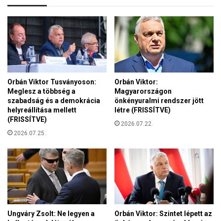
g
F
f
i
o
d
n
e
t
s
o
z
s
é
a
Orbán Viktor Tusványoson:
Orbán Viktor:
r
b
Meglesz a többség a
Magyarországon
t
b
szabadság és a demokrácia
önkényuralmi rendszer jött
a
g
helyreállítása mellett
létre (FRISSÍTVE)
g
á
(FRISSÍTVE)
g
2026.07.22.
t
2026.07.25.
ó
j
d
a
i
a
k
m
?
a
g
y
a
Ungváry Zsolt: Ne legyen a
Orbán Viktor: Szintet lépett az