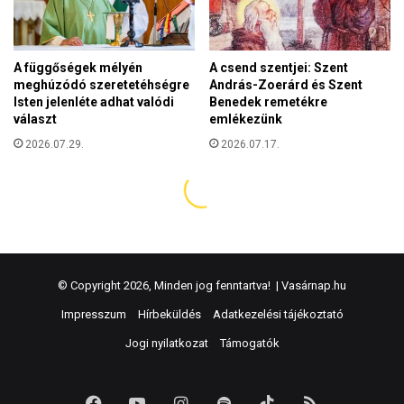
© Copyright 2026, Minden jog fenntartva! |
Vasárnap.hu
Impresszum
Hírbeküldés
Adatkezelési tájékoztató
Jogi nyilatkozat
Támogatók
Facebook
YouTube
Instagram
Spotify
TikTok
RSS