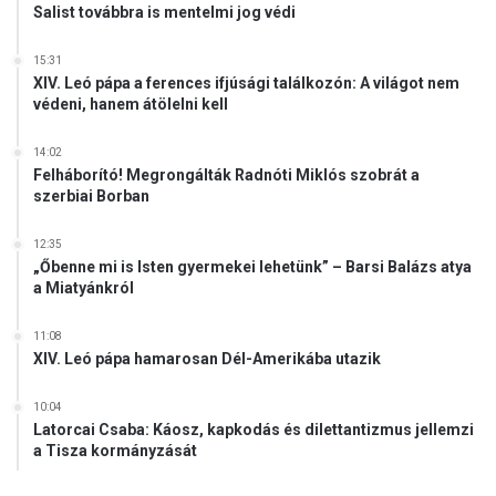
Salist továbbra is mentelmi jog védi
15:31
XIV. Leó pápa a ferences ifjúsági találkozón: A világot nem
védeni, hanem átölelni kell
14:02
Felháborító! Megrongálták Radnóti Miklós szobrát a
szerbiai Borban
12:35
„Őbenne mi is Isten gyermekei lehetünk” – Barsi Balázs atya
a Miatyánkról
11:08
XIV. Leó pápa hamarosan Dél-Amerikába utazik
10:04
Latorcai Csaba: Káosz, kapkodás és dilettantizmus jellemzi
a Tisza kormányzását