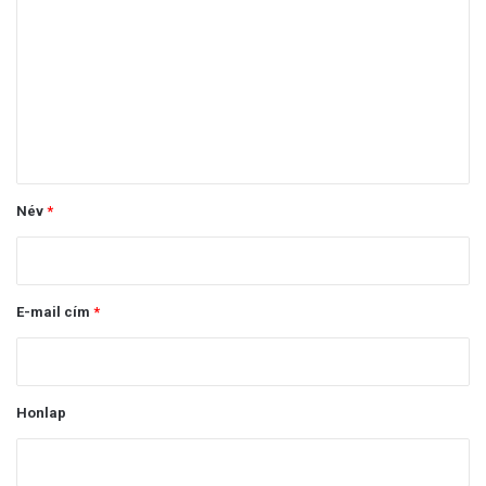
o
z
z
á
s
z
ó
Név
*
l
á
s
E-mail cím
*
*
Honlap