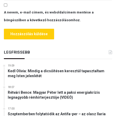
A nevem, e-mail címem, és weboldalcímem mentése a
böngészőben a következő hozzászólásomhoz.
LEGFRISSEBB
19:09
Kedl Olívia: Mindig a dicsőítésen keresztül tapasztaltam
meg Isten jelenlétét
18:07
Rétvári Bence: Magyar Péter lett a paksi energiakrízis
legnagyobb rémhírterjesztője (VIDEÓ)
17:00
Szeptemberben folytatódik az Antifa-per – az olasz Ilaria