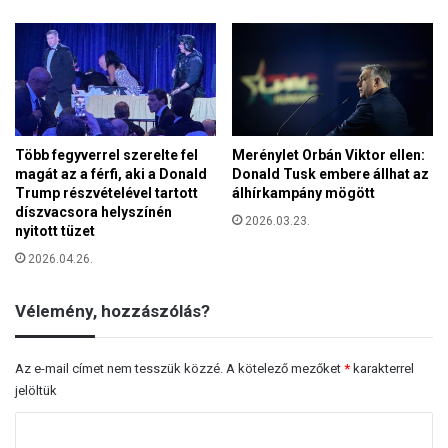
e
S
l
z
e
e
m
g
r
e
e
d
e
Több fegyverrel szerelte fel
Merénylet Orbán Viktor ellen:
n
magát az a férfi, aki a Donald
Donald Tusk embere állhat az
Trump részvételével tartott
álhírkampány mögött
díszvacsora helyszínén
2026.03.23.
nyitott tüzet
2026.04.26.
Vélemény, hozzászólás?
Az e-mail címet nem tesszük közzé.
A kötelező mezőket
*
karakterrel
jelöltük
H