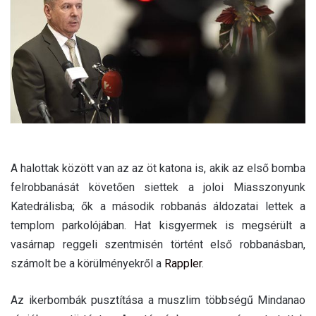
a
i
l
A halottak között van az az öt katona is, akik az első bomba
felrobbanását követően siettek a joloi Miasszonyunk
Katedrálisba; ők a második robbanás áldozatai lettek a
templom parkolójában. Hat kisgyermek is megsérült a
vasárnap reggeli szentmisén történt első robbanásban,
számolt be a körülményekről a
Rappler
.
Az ikerbombák pusztítása a muszlim többségű Mindanao