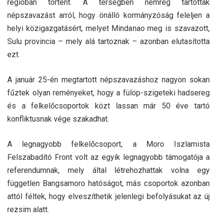
régióban történt. A térségben nemrég tartottak
népszavazást arról, hogy önálló kormányzóság feleljen a
helyi közigazgatásért, melyet Mindanao meg is szavazott,
Sulu provincia – mely alá tartoznak – azonban elutasította
ezt.
A január 25-én megtartott népszavazáshoz nagyon sokan
fűztek olyan reményeket, hogy a fülöp-szigeteki hadsereg
és a felkelőcsoportok közt lassan már 50 éve tartó
konfliktusnak vége szakadhat.
A legnagyobb felkelőcsoport, a Moro Iszlamista
Felszabadító Front volt az egyik legnagyobb támogatója a
referendumnak, mely által létrehozhattak volna egy
független Bangsamoro hatóságot, más csoportok azonban
attól féltek, hogy elveszíthetik jelenlegi befolyásukat az új
rezsim alatt.