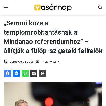
Menü
K
„Semmi köze a
templomrobbantásnak a
Mindanao referendumhoz” –
állítják a fülöp-szigeteki felkelők
Varga Gergő Zoltán
S
2019.02.16.
e
n
d
a
n
e
m