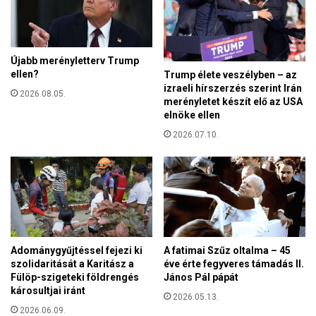
d
k
M
a
e
e
g
r
Újabb merényletterv Trump
y
ő
ellen?
Trump élete veszélyben – az
e
-
izraeli hírszerzés szerint Irán
i
2026.08.05.
é
merényletet készít elő az USA
V
s
elnöke ellen
a
e
k
2026.07.10.
m
o
b
k
e
O
r
t
k
t
e
h
r
o
e
Adománygyűjtéssel fejezi ki
A fatimai Szűz oltalma – 45
n
s
szolidaritását a Karitász a
éve érte fegyveres támadás II.
á
k
Fülöp-szigeteki földrengés
János Pál pápát
b
károsultjai iránt
e
2026.05.13.
a
d
2026.06.09.
n