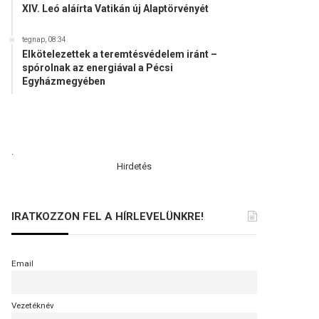
XIV. Leó aláírta Vatikán új Alaptörvényét
tegnap, 08:34
Elkötelezettek a teremtésvédelem iránt –
spórolnak az energiával a Pécsi
Egyházmegyében
.
Hirdetés
IRATKOZZON FEL A HÍRLEVELÜNKRE!
Email
Vezetéknév