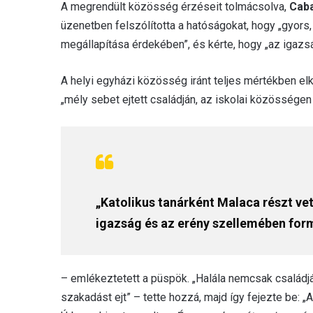
A megrendült közösség érzéseit tolmácsolva,
Caba
üzenetben felszólította a hatóságokat, hogy „gyors, 
megállapítása érdekében”, és kérte, hogy „az igaz
A helyi egyházi közösség iránt teljes mértékben elk
„mély sebet ejtett családján, az iskolai közösségen
„Katolikus tanárként Malaca részt ve
igazság és az erény szellemében formá
– emlékeztetett a püspök. „Halála nemcsak családjá
szakadást ejt” – tette hozzá, majd így fejezte be: 