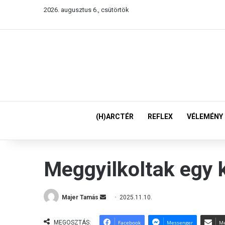
2026. augusztus 6., csütörtök
(H)ARCTÉR
REFLEX
VÉLEMÉNY
Meggyilkoltak egy k
Majer Tamás
S
2025.11.10.
e
n
MEGOSZTÁS:
Facebook
Messenger
Me