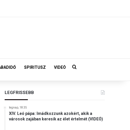
Keresés:
ABADIDŐ
SPIRITUSZ
VIDEÓ
LEGFRISSEBB
tegnap, 18:35
XIV. Leó pápa: Imádkozzunk azokért, akik a
városok zajában keresik az élet értelmét (VIDEÓ)