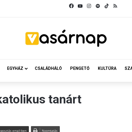
Facebook
YouTube
Instagram
Spotify
TikTok
RSS
EGYHÁZ
CSALÁDHÁLÓ
PENGETŐ
KULTÚRA
SZ
atolikus tanárt
gosztás email-ben
Nyomtatás