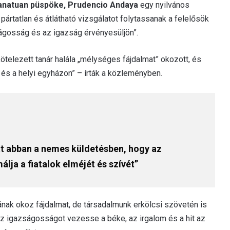
natuan püspöke, Prudencio Andaya
egy nyilvános
pártatlan és átlátható vizsgálatot folytassanak a felelősök
ságosság és az igazság érvényesüljön”.
ötelezett tanár halála „mélységes fájdalmat” okozott, és
 és a helyi egyházon” – írták a közleményben.
tt abban a nemes küldetésben, hogy az
lja a fiatalok elméjét és szívét”
nak okoz fájdalmat, de társadalmunk erkölcsi szövetén is
„Az igazságosságot vezesse a béke, az irgalom és a hit az