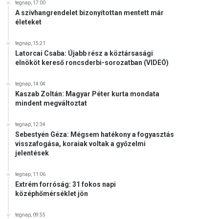
tegnap, 17:00
A szívhangrendelet bizonyítottan mentett már
életeket
tegnap, 15:21
Latorcai Csaba: Újabb rész a köztársasági
elnököt kereső roncsderbi-sorozatban (VIDEÓ)
tegnap, 14:04
Kaszab Zoltán: Magyar Péter kurta mondata
mindent megváltoztat
tegnap, 12:34
Sebestyén Géza: Mégsem hatékony a fogyasztás
visszafogása, koraiak voltak a győzelmi
jelentések
tegnap, 11:06
Extrém forróság: 31 fokos napi
középhőmérséklet jön
tegnap, 09:55