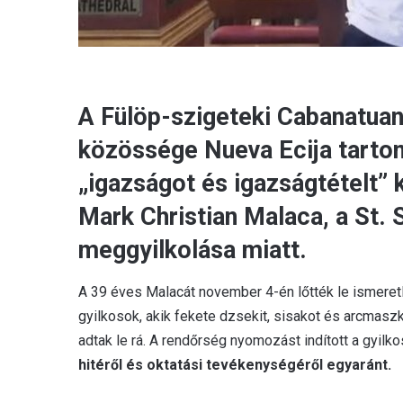
A Fülöp-szigeteki Cabanatua
közössége Nueva Ecija tarto
„igazságot és igazságtételt” k
Mark Christian Malaca, a St.
meggyilkolása miatt.
A 39 éves Malacát november 4-én lőtték le ismeretl
gyilkosok, akik fekete dzsekit, sisakot és arcmasz
adtak le rá. A rendőrség nyomozást indított a gyil
hitéről és oktatási tevékenységéről egyaránt.