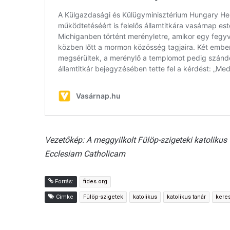
Vezetőkép: A meggyilkolt Fülöp-szigeteki katolikus
Ecclesiam Catholicam
Forrás:
fides.org
Címke
Fülöp-szigetek
katolikus
katolikus tanár
kere