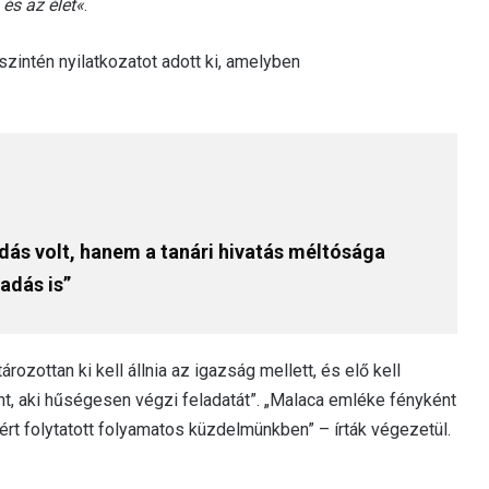
és az élet«
.
szintén nyilatkozatot adott ki, amelyben
ás volt, hanem a tanári hivatás méltósága
adás is”
ározottan ki kell állnia az igazság mellett, és elő kell
ánt, aki hűségesen végzi feladatát”. „Malaca emléke fényként
óért folytatott folyamatos küzdelmünkben” – írták végezetül.