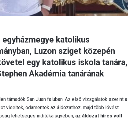
n egyházmegye katolikus
mányban, Luzon sziget közepén
övetel egy katolikus iskola tanára,
 Stephen Akadémia tanárának
en támadók San Juan faluban. Az első vizsgálatok szerint a
kot viseltek, odamentek az áldozathoz, majd több lövést
kosság lehetséges indítéka ügyében;
az áldozat híres volt