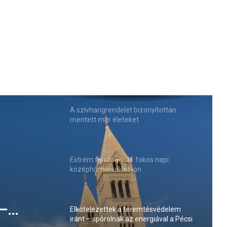
A szívhangrendelet bizonyítottan
mentett már életeket
Extrém forróság: 31 fokos napi
középhőmérséklet jön
rump
Elkötelezettek a teremtésvédelem
iránt – spórolnak az energiával a Pécsi