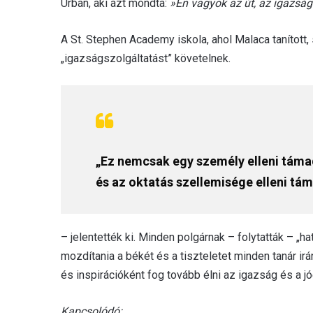
Úrban, aki azt mondta:
»Én vagyok az út, az igazság 
A St. Stephen Academy iskola, ahol Malaca tanított, 
„igazságszolgáltatást” követelnek.
„Ez nemcsak egy személy elleni támad
és az oktatás szellemisége elleni tám
– jelentették ki. Minden polgárnak – folytatták – „hat
mozdítania a békét és a tiszteletet minden tanár ir
és inspirációként fog tovább élni az igazság és a j
Kapcsolódó: