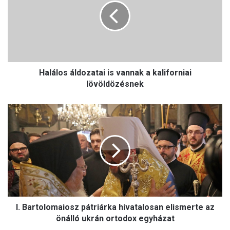
á
l
o
s
á
l
Halálos áldozatai is vannak a kaliforniai
d
o
lövöldözésnek
z
a
I
t
.
a
B
i
a
i
r
s
t
v
o
a
l
n
o
n
I. Bartolomaiosz pátriárka hivatalosan elismerte az
m
a
a
önálló ukrán ortodox egyházat
k
i