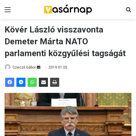
Menü
K
Kövér László visszavonta
Demeter Márta NATO
parlamenti közgyűlési tagságát
Czeczil Gábor
S
2019.01.05.
e
n
d
a
n
e
m
a
i