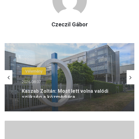
Czeczil Gábor
Vélemény
2026.08.05.
Kaszab Zoltán: Magyar Péter kurta
mondata mindent megváltoztat
H
a
l