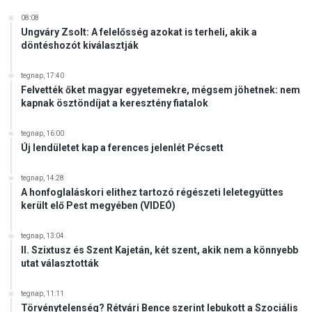
r
á
08:08
n
Ungváry Zsolt: A felelősség azokat is terheli, akik a
döntéshozót kiválasztják
o
r
t
tegnap, 17:40
Felvették őket magyar egyetemekre, mégsem jöhetnek: nem
o
kapnak ösztöndíjat a keresztény fiatalok
d
o
x
tegnap, 16:00
Új lendületet kap a ferences jelenlét Pécsett
e
g
y
tegnap, 14:28
A honfoglaláskori elithez tartozó régészeti leletegyüttes
h
került elő Pest megyében (VIDEÓ)
á
z
a
tegnap, 13:04
II. Szixtusz és Szent Kajetán, két szent, akik nem a könnyebb
t
utat választották
tegnap, 11:11
Törvénytelenség? Rétvári Bence szerint lebukott a Szociális