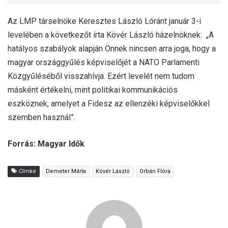
Az LMP társelnöke Keresztes László Lóránt január 3-i
levelében a következőt írta Kövér László házelnöknek: „A
hatályos szabályok alapján Önnek nincsen arra joga, hogy a
magyar országgyűlés képviselőjét a NATO Parlamenti
Közgyűléséből visszahívja. Ezért levelét nem tudom
másként értékelni, mint politikai kommunikációs
eszköznek, amelyet a Fidesz az ellenzéki képviselőkkel
szemben használ”.
Forrás: Magyar Idők
Címke
Demeter Márta
Kövér László
Orbán Flóra