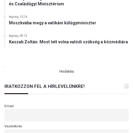
és Családügyi Minisztérium
tegnap, 10:14
Moszkvába megy a vatikáni külügyminiszter
tegnap, 09:12
Kaszab Zoltán: Most lett volna valódi szükség a közmédiára
.
Hirdetés
IRATKOZZON FEL A HÍRLEVELÜNKRE!
Email
Vezetéknév