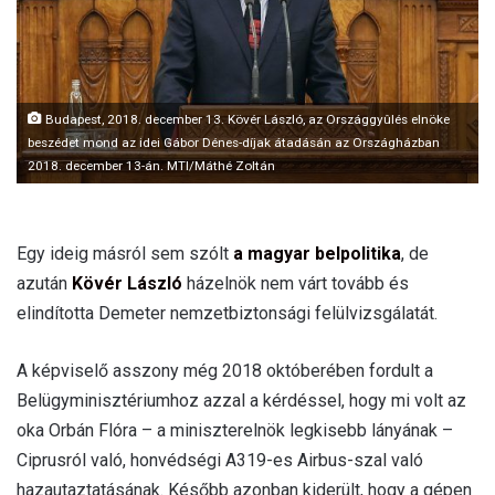
l
Budapest, 2018. december 13. Kövér László, az Országgyûlés elnöke
beszédet mond az idei Gábor Dénes-díjak átadásán az Országházban
2018. december 13-án. MTI/Máthé Zoltán
Egy ideig másról sem szólt
a magyar belpolitika
, de
azután
Kövér László
házelnök nem várt tovább és
elindította Demeter nemzetbiztonsági felülvizsgálatát.
A képviselő asszony még 2018 októberében fordult a
Belügyminisztériumhoz azzal a kérdéssel, hogy mi volt az
oka Orbán Flóra – a miniszterelnök legkisebb lányának –
Ciprusról való, honvédségi A319-es Airbus-szal való
hazautaztatásának. Később azonban kiderült, hogy a gépen