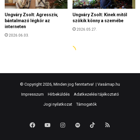
© Copyright 2026, Minden jog fenntartva! |
Vasárnap.hu
Impresszum
Hírbeküldés
Adatkezelési tájékoztató
Jogi nyilatkozat
Támogatók
Facebook
YouTube
Instagram
Spotify
TikTok
RSS