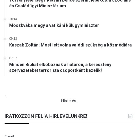
Törvénytelenség? Rétvári Bence szerint lebukott a Szociális
b
és Családügyi Minisztérium
e
a
k
10:14
Moszkvába megy a vatikáni külügyminiszter
a
r
n
09:12
Kaszab Zoltán: Most lett volna valódi szükség a közmédiára
a
k
a
07:07
v
Minden Bibliát elkoboznak a határon, a keresztény
szervezeteket terrorista csoportként kezelik!
a
t
k
o
.
z
Hirdetés
n
i
a
IRATKOZZON FEL A HÍRLEVELÜNKRE!
m
a
g
Email