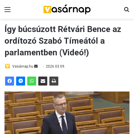
Menü
K
Így búcsúzott Rétvári Bence az
ordítozó Szabó Tímeától a
parlamentben (Videó!)
Vasárnap.hu
S
2026.03.09.
e
n
d
a
n
e
m
a
i