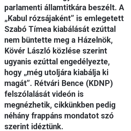
parlamenti államtitkára beszélt. A
„Kabul rózsájaként” is emlegetett
Szabó Tímea kiabálását ezúttal
nem büntette meg a Házelnök,
Kövér László közlése szerint
ugyanis ezúttal engedélyezte,
hogy „még utoljára kiabálja ki
magát”. Rétvári Bence (KDNP)
felszólalását videón is
megnézhetik, cikkünkben pedig
néhány frappáns mondatot szó
szerint idéztünk.