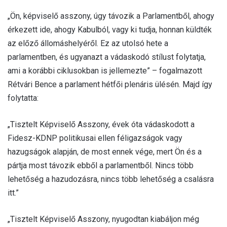
„Ön, képviselő asszony, úgy távozik a Parlamentből, ahogy
érkezett ide, ahogy Kabulból, vagy ki tudja, honnan küldték
az előző állomáshelyéről. Ez az utolsó hete a
parlamentben, és ugyanazt a vádaskodó stílust folytatja,
ami a korábbi ciklusokban is jellemezte” – fogalmazott
Rétvári Bence a parlament hétfői plenáris ülésén. Majd így
folytatta:
„Tisztelt Képviselő Asszony, évek óta vádaskodott a
Fidesz-KDNP politikusai ellen féligazságok vagy
hazugságok alapján, de most ennek vége, mert Ön és a
pártja most távozik ebből a parlamentből. Nincs több
lehetőség a hazudozásra, nincs több lehetőség a csalásra
itt.”
„Tisztelt Képviselő Asszony, nyugodtan kiabáljon még