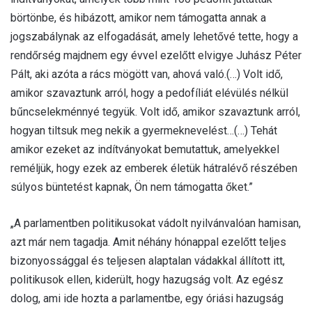
börtönbe, és hibázott, amikor nem támogatta annak a
jogszabálynak az elfogadását, amely lehetővé tette, hogy a
rendőrség majdnem egy évvel ezelőtt elvigye Juhász Péter
Pált, aki azóta a rács mögött van, ahová való.(…) Volt idő,
amikor szavaztunk arról, hogy a pedofíliát elévülés nélkül
bűncselekménnyé tegyük. Volt idő, amikor szavaztunk arról,
hogyan tiltsuk meg nekik a gyermeknevelést…(…) Tehát
amikor ezeket az indítványokat bemutattuk, amelyekkel
reméljük, hogy ezek az emberek életük hátralévő részében
súlyos büntetést kapnak, Ön nem támogatta őket.”
„A parlamentben politikusokat vádolt nyilvánvalóan hamisan,
azt már nem tagadja. Amit néhány hónappal ezelőtt teljes
bizonyossággal és teljesen alaptalan vádakkal állított itt,
politikusok ellen, kiderült, hogy hazugság volt. Az egész
dolog, ami ide hozta a parlamentbe, egy óriási hazugság