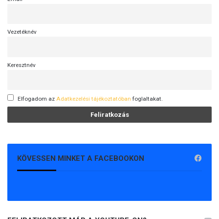
y
a
r
Vezetéknév
v
á
l
Keresztnév
a
s
z
Elfogadom az
Adatkezelési tájékoztatóban
foglaltakat.
t
á
s
o
k
b
KÖVESSEN MINKET A FACEBOOKON
a
(
V
I
D
E