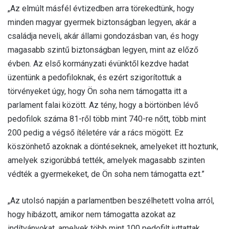
„Az elmúlt másfél évtizedben arra törekedtünk, hogy
minden magyar gyermek biztonságban legyen, akár a
családja neveli, akár állami gondozásban van, és hogy
magasabb szintű biztonságban legyen, mint az előző
évben. Az első kormányzati évünktől kezdve hadat
üzentünk a pedofiloknak, és ezért szigorítottuk a
törvényeket úgy, hogy Ön soha nem támogatta itt a
parlament falai között. Az tény, hogy a börtönben lévő
pedofilok száma 81-ről több mint 740-re nőtt, több mint
200 pedig a végső ítéletére vár a rács mögött. Ez
köszönhető azoknak a döntéseknek, amelyeket itt hoztunk,
amelyek szigorúbbá tették, amelyek magasabb szinten
védték a gyermekeket, de Ön soha nem támogatta ezt.”
„Az utolsó napján a parlamentben beszélhetett volna arról,
hogy hibázott, amikor nem támogatta azokat az
indítványokat, amelyek több mint 100 pedofilt juttattak