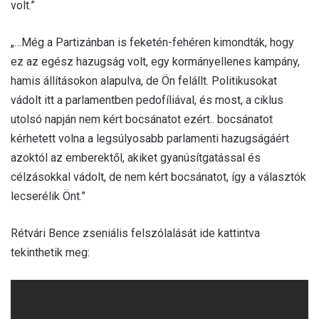
volt.”
„…Még a Partizánban is feketén-fehéren kimondták, hogy
ez az egész hazugság volt, egy kormányellenes kampány,
hamis állításokon alapulva, de Ön felállt. Politikusokat
vádolt itt a parlamentben pedofíliával, és most, a ciklus
utolsó napján nem kért bocsánatot ezért.. bocsánatot
kérhetett volna a legsúlyosabb parlamenti hazugságáért
azoktól az emberektől, akiket gyanúsítgatással és
célzásokkal vádolt, de nem kért bocsánatot, így a választók
lecserélik Önt.”
Rétvári Bence zseniális felszólalását ide kattintva
tekinthetik meg: