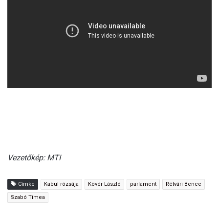
Vezetőkép: MTI
Címke
Kabul rózsája
Kövér László
parlament
Rétvári Bence
Szabó Tímea