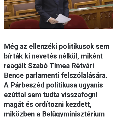
l
Még az ellenzéki politikusok sem
bírták ki nevetés nélkül, miként
reagált Szabó Tímea Rétvári
Bence parlamenti felszólalására.
A Párbeszéd politikusa ugyanis
ezúttal sem tudta visszafogni
magát és ordítozni kezdett,
miközben a Belügyminisztérium