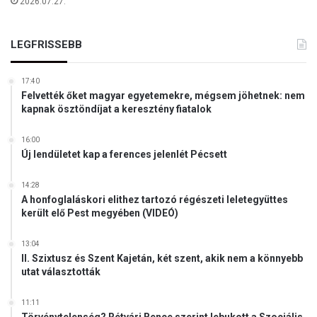
2026.07.27.
l
ő
r
LEGFRISSEBB
e
e
l
17:40
t
Felvették őket magyar egyetemekre, mégsem jöhetnek: nem
kapnak ösztöndíjat a keresztény fiatalok
e
r
v
16:00
e
Új lendületet kap a ferences jelenlét Pécsett
z
e
14:28
t
A honfoglaláskori elithez tartozó régészeti leletegyüttes
került elő Pest megyében (VIDEÓ)
t
a
k
13:04
c
II. Szixtusz és Szent Kajetán, két szent, akik nem a könnyebb
utat választották
i
ó
,
11:11