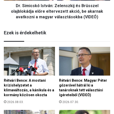
s
m
Dr. Simicskó István: Zelenszkij és Brüsszel
k
s
ó
olajblokádja előre eltervezett akció, be akarnak
i
I
avatkozni a magyar választásokba (VIDEÓ)
e
s
t
t
n
Ezek is érdekelhetik
v
e
á
k
n
r
:
e
Z
n
e
d
l
s
e
z
n
e
s
Rétvári Bence: A mostani
Rétvári Bence: Magyar Péter
r
krízishelyzetet a
gőzerővel hátrál ki a
z
t
klímaváltozás, a kánikula és a
tanároknak tett választási
k
v
kormány közösen okozta
ígéreteiből (VIDEÓ)
i
á
j
2026.08.03.
2026.07.30.
l
é
t
s