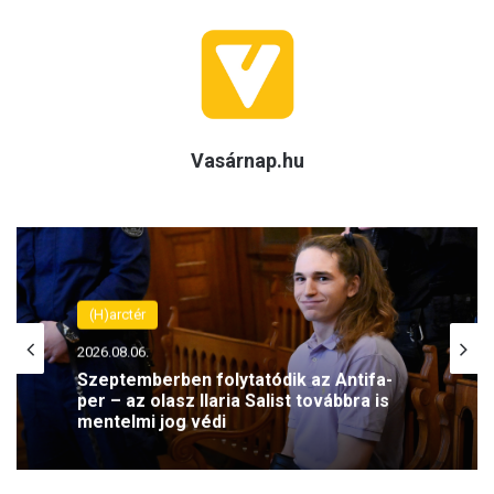
Vasárnap.hu
(H)arctér
2026.08.06.
Szeptemberben folytatódik az Antifa-
per – az olasz Ilaria Salist továbbra is
mentelmi jog védi