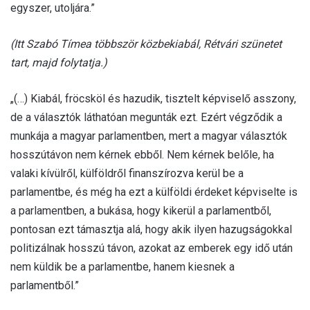
egyszer, utoljára.”
(Itt Szabó Tímea többször közbekiabál, Rétvári szünetet
tart, majd folytatja.)
„(…) Kiabál, fröcsköl és hazudik, tisztelt képviselő asszony,
de a választók láthatóan megunták ezt. Ezért végződik a
munkája a magyar parlamentben, mert a magyar választók
hosszútávon nem kérnek ebből. Nem kérnek belőle, ha
valaki kívülről, külföldről finanszírozva kerül be a
parlamentbe, és még ha ezt a külföldi érdeket képviselte is
a parlamentben, a bukása, hogy kikerül a parlamentből,
pontosan ezt támasztja alá, hogy akik ilyen hazugságokkal
politizálnak hosszú távon, azokat az emberek egy idő után
nem küldik be a parlamentbe, hanem kiesnek a
parlamentből.”