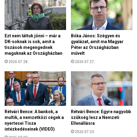
a
B
n
r
i
ü
s
s
Ezt nem láttuk jönni – már a
Bóka János: Szégyen és
z
DK-soknak is sok, amit a
gyalázat, amit ma Magyar
e
tiszások megengednek
Péter az Országházban
l
maguknak az Országházban
művelt
o
2026.07.28.
2026.07.27.
l
a
j
b
l
o
k
á
Rétvári Bence: A bankok, a
Rétvári Bence: Egyre nagyobb
d
multik, a nemzetközi cégek a
szükség lesz a Nemzeti
j
nyertesei Tisza
Ellenállásra
a
intézkedéseinek (VIDEÓ)
2026.07.23.
e