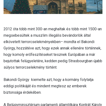
2012 óta több mint 300-an meghaltak és több mint 1500-an
megsebesültek a muszlim illegális bevándorlók által
elkövetett terrorcselekményekben– mondta el Bakondi
György, hozzátéve azt, hogy ezek annak ellenére történnek,
hogy komoly erőfeszítéseket tesznek Európában a már
bejutottak felügyeletére, kedden pedig Strasbourgban újabb
súlyos terrorcselekmény történt.
Bakondi György kiemelte azt, hogy a kormány folytatja
eddigi politikáját és mindent megtesz az emberek
biztonsága érdekében.
A Belügyminisztérium parlamenti államtitkára Kontrát Károly