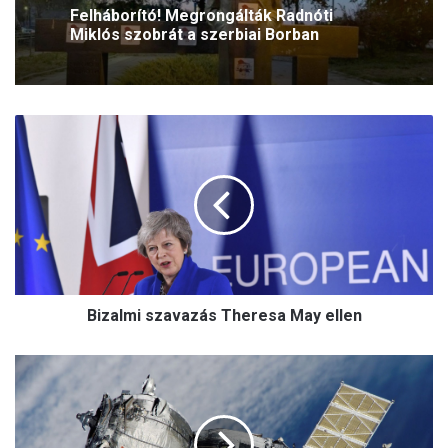
Felháborító! Megrongálták Radnóti
Miklós szobrát a szerbiai Borban
B
i
z
a
l
m
i
s
z
Bizalmi szavazás Theresa May ellen
a
v
a
B
z
i
á
z
s
t
T