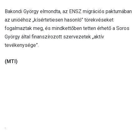
Bakondi György elmondta, az ENSZ migrációs paktumában
az unióéhoz „kísértetiesen hasonló” törekvéseket
fogalmaztak meg, és mindkettőben tetten érhető a Soros
György által finanszírozott szervezetek „aktív
tevékenysége”.
(MTI)
.