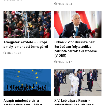
j
2026.06.24.
u
z
ű
r
h
a
j
A végjáték kezdete – Európa,
Orbán Viktor Brüsszelben:
ó
amely lemondott önmagáról
Európában folytatódik a
l
patrióta pártok előretörése
e
2026.06.23.
(VIDEÓ)
g
2026.06.17.
é
n
y
s
é
g
e
A papír mindent elbír, a
XIV. Leó pápa a Kanári-
határkerítés nem – Miért
szigeteken: Jogunk van a