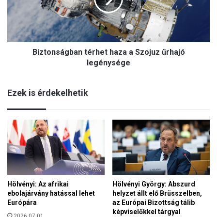
o
h
n
e
s
r
á
e
g
s
Biztonságban térhet haza a Szojuz űrhajó
b
a
a
legénysége
M
n
a
t
y
Ezek is érdekelhetik
é
e
r
l
h
l
e
e
t
n
h
a
z
a
Hölvényi: Az afrikai
Hölvényi György: Abszurd
a
ebolajárvány hatással lehet
helyzet állt elő Brüsszelben,
S
Európára
az Európai Bizottság tálib
z
képviselőkkel tárgyal
o
2026.07.01.