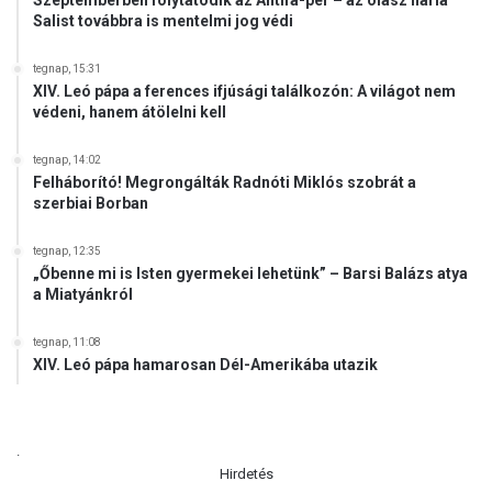
Salist továbbra is mentelmi jog védi
tegnap, 15:31
XIV. Leó pápa a ferences ifjúsági találkozón: A világot nem
védeni, hanem átölelni kell
tegnap, 14:02
Felháborító! Megrongálták Radnóti Miklós szobrát a
szerbiai Borban
tegnap, 12:35
„Őbenne mi is Isten gyermekei lehetünk” – Barsi Balázs atya
a Miatyánkról
tegnap, 11:08
XIV. Leó pápa hamarosan Dél-Amerikába utazik
.
Hirdetés