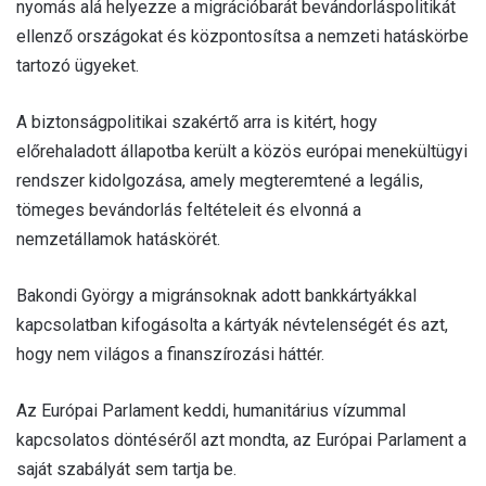
nyomás alá helyezze a migrációbarát bevándorláspolitikát
ellenző országokat és központosítsa a nemzeti hatáskörbe
tartozó ügyeket.
A biztonságpolitikai szakértő arra is kitért, hogy
előrehaladott állapotba került a közös európai menekültügyi
rendszer kidolgozása, amely megteremtené a legális,
tömeges bevándorlás feltételeit és elvonná a
nemzetállamok hatáskörét.
Bakondi György a migránsoknak adott bankkártyákkal
kapcsolatban kifogásolta a kártyák névtelenségét és azt,
hogy nem világos a finanszírozási háttér.
Az Európai Parlament keddi, humanitárius vízummal
kapcsolatos döntéséről azt mondta, az Európai Parlament a
saját szabályát sem tartja be.