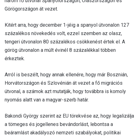
három fő útvonal Spanyolországon, Olaszországon és
Görögországon át vezet.
Kitért arra, hogy december 1-jéig a spanyol útvonalon 127
százalékos növekedés volt, ezzel szemben az olasz,
tengeri útvonalon 80 százalékos csökkenést értek el. A
görög útvonalon a múlt évinél 8 százalékkal többen
érkeztek.
Arról is beszélt, hogy annak ellenére, hogy már Bosznián,
Horvátországon és Szlovénián át vezet a fő migrációs
útvonal, a számok azt mutatják, hogy továbbra is komoly
nyomás alatt van a magyar-szerb határ.
Bakondi György szerint az EU törekvése az, hogy legalizálja
a tömeges és jogellenes bevándorlást, lebontsa a
beáramlást akadályozó nemzeti szabályokat, politikai