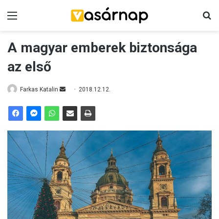
Menü
K
A magyar emberek biztonsága
az első
Farkas Katalin
S
2018.12.12.
e
n
d
a
n
e
m
a
i
l