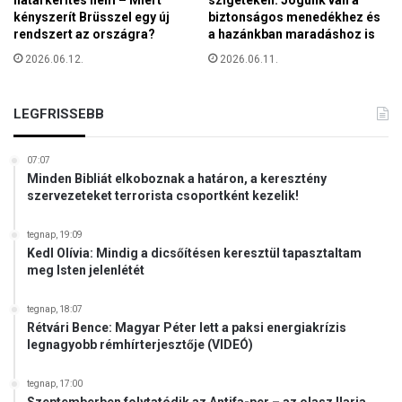
kényszerít Brüsszel egy új
biztonságos menedékhez és
rendszert az országra?
a hazánkban maradáshoz is
2026.06.12.
2026.06.11.
LEGFRISSEBB
07:07
Minden Bibliát elkoboznak a határon, a keresztény
szervezeteket terrorista csoportként kezelik!
tegnap, 19:09
Kedl Olívia: Mindig a dicsőítésen keresztül tapasztaltam
meg Isten jelenlétét
tegnap, 18:07
Rétvári Bence: Magyar Péter lett a paksi energiakrízis
legnagyobb rémhírterjesztője (VIDEÓ)
tegnap, 17:00
Szeptemberben folytatódik az Antifa-per – az olasz Ilaria