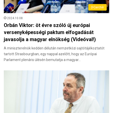
(H)arctér
2024.10.08.
Orbán Viktor: öt évre szóló új európai
versenyképességi paktum elfogadását
javasolja a magyar elnökség (Videóval!)
A miniszterelnök kedden délután nemzetközi sajtótájékoztatót
tartott Strasbourgban, egy nappal azelőtt, hogy az Európai
Parlament plenáris ülésén bemutatja a magyar…