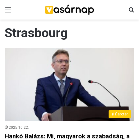
Menü
K
Strasbourg
(H)arctér
2025.10.22.
Hankó Balázs: Mi, magyarok a szabadság, a