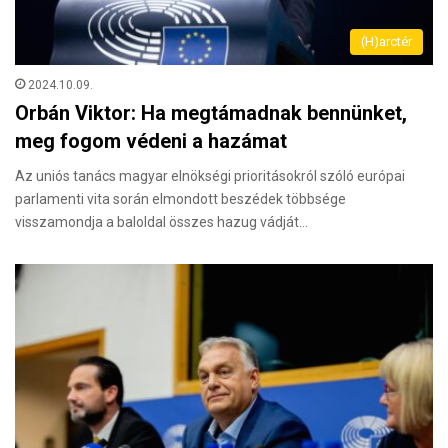
(H)arctér
2024.10.09.
Orbán Viktor: Ha megtámadnak bennünket,
meg fogom védeni a hazámat
Az uniós tanács magyar elnökségi prioritásokról szóló európai
parlamenti vita során elmondott beszédek többsége
visszamondja a baloldal összes hazug vádját…