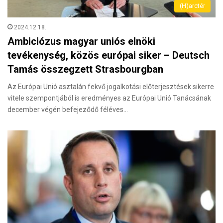
(H)arctér
2024.12.18.
Ambiciózus magyar uniós elnöki
tevékenység, közös európai siker – Deutsch
Tamás összegzett Strasbourgban
Az Európai Unió asztalán fekvő jogalkotási előterjesztések sikerre
vitele szempontjából is eredményes az Európai Unió Tanácsának
december végén befejeződő féléves…