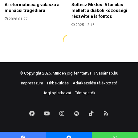
© Copyright 2026, Minden jog fenntartva! |
Vasárnap.hu
Impresszum
Hírbeküldés
Adatkezelési tájékoztató
Jogi nyilatkozat
Támogatók
Facebook
YouTube
Instagram
Spotify
TikTok
RSS