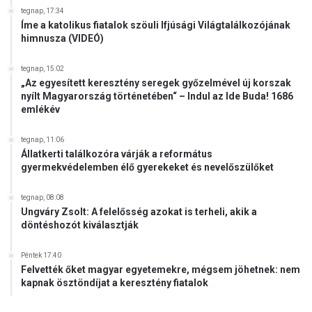
tegnap, 17:34
Íme a katolikus fiatalok szöuli Ifjúsági Világtalálkozójának
himnusza (VIDEÓ)
tegnap, 15:02
„Az egyesített keresztény seregek győzelmével új korszak
nyílt Magyarország történetében“ – Indul az Ide Buda! 1686
emlékév
tegnap, 11:06
Állatkerti találkozóra várják a református
gyermekvédelemben élő gyerekeket és nevelőszülőket
tegnap, 08:08
Ungváry Zsolt: A felelősség azokat is terheli, akik a
döntéshozót kiválasztják
Péntek 17:40
Felvették őket magyar egyetemekre, mégsem jöhetnek: nem
kapnak ösztöndíjat a keresztény fiatalok