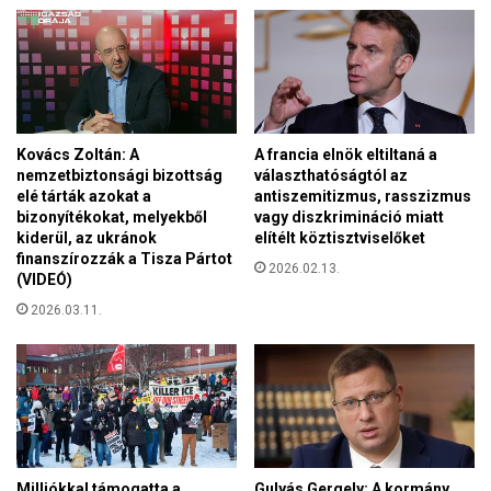
t
é
á
a
n
z
e
r
d
Kovács Zoltán: A
A francia elnök eltiltaná a
é
nemzetbiztonsági bizottság
választhatóságtól az
l
elé tárták azokat a
antiszemitizmus, rasszizmus
y
bizonyítékokat, melyekből
vagy diszkrimináció miatt
i
kiderül, az ukránok
elítélt köztisztviselőket
M
finanszírozzák a Tisza Pártot
2026.02.13.
a
(VIDEÓ)
g
2026.03.11.
y
a
r
P
o
l
g
á
Milliókkal támogatta a
Gulyás Gergely: A kormány