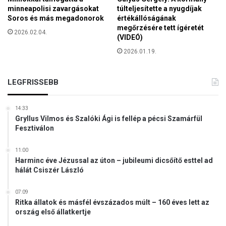
r
minneapolisi zavargásokat
túlteljesítette a nyugdíjak
i
Soros és más megadonorok
értékállóságának
megőrzésére tett ígéretét
P
2026.02.04.
(VIDEÓ)
á
r
2026.01.19.
t
LEGFRISSEBB
14:33
Gryllus Vilmos és Szalóki Ági is fellép a pécsi Szamárfül
Fesztiválon
11:00
Harminc éve Jézussal az úton – jubileumi dicsőítő esttel ad
hálát Csiszér László
07:09
Ritka állatok és másfél évszázados múlt – 160 éves lett az
ország első állatkertje