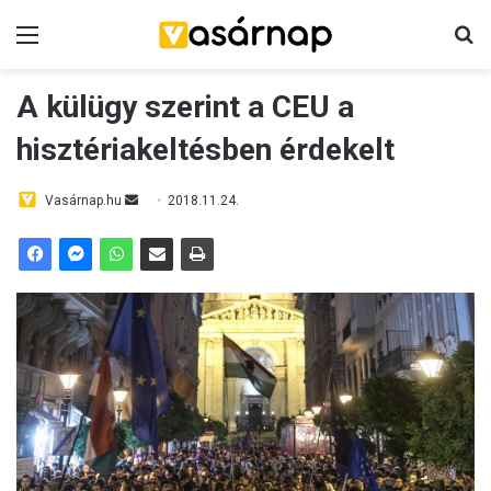
Menü
K
A külügy szerint a CEU a
hisztériakeltésben érdekelt
Vasárnap.hu
S
2018.11.24.
e
n
d
a
n
e
m
a
i
l