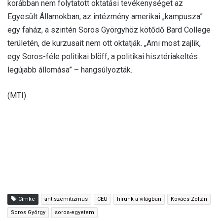
korábban nem folytatott oktatási tevékenységet az
Egyesült Államokban; az intézmény amerikai „kampusza”
egy faház, a szintén Soros Györgyhöz kötődő Bard College
területén, de kurzusait nem ott oktatják. „Ami most zajlik,
egy Soros-féle politikai blöff, a politikai hisztériakeltés
legújabb állomása” – hangsúlyozták.
(MTI)
Címke
antiszemitizmus
CEU
hírünk a világban
Kovács Zoltán
Soros György
soros-egyetem