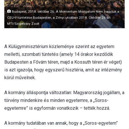
Budapest, 2018. október 26. A Momentum Mozgalom Nem hagyjuk a
CEU-t! tüntetése Budapesten, a Zrínyi utcában 2018. Október 26-án.
MTI/Szigetváry Zsolt
A Külügyminisztérium közleménye szerint az egyetem
melletti, szombati tüntetés (amely 14 órakor kezdődik
Budapesten a Fővám téren, majd a Kossuth téren ér véget)
is azt igazolja, hogy egyszerű hisztéria, amit az intézmény
körül művelnek.
A kormány álláspontja változatlan: Magyarország jogállam, a
törvény mindenkire és minden egyetemre, a „Soros-
egyetemre” is egyformán vonatkozik – tették hozzá.
A kormány tudatában van annak, hogy a „Soros-egyetem”