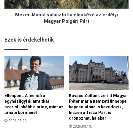
n
c
o
á
Mezei Jánost választotta elnökévé az erdélyi
s
i
t
Magyar Polgári Párt
n
v
a
á
b
Ezek is érdekelhetik
l
i
a
z
s
a
z
l
t
m
o
i
t
s
t
z
a
a
Ellenpont: A leendő a
Kovács Zoltán szerint Magyar
e
v
egyházügyi államtitkár
Péter már a nemzeti ünneppel
l
a
szerint inkább a pride, mint az
kapcsolatban is hazudozik,
n
z
úrnapi körmenet
hiszen a Tisza Párt is
ö
á
drónozhat, ha akar
k
2026.05.20.
s
2026.03.13.
é
u
v