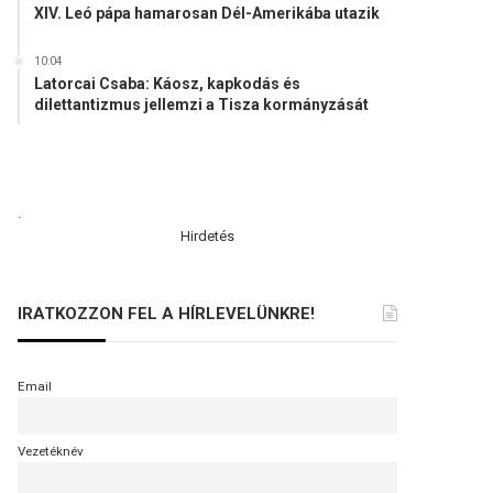
XIV. Leó pápa hamarosan Dél-Amerikába utazik
10:04
Latorcai Csaba: Káosz, kapkodás és
dilettantizmus jellemzi a Tisza kormányzását
.
Hirdetés
IRATKOZZON FEL A HÍRLEVELÜNKRE!
Email
Vezetéknév