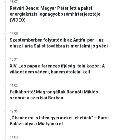
18:07
Rétvári Bence: Magyar Péter lett a paksi
energiakrízis legnagyobb rémhírterjesztője
(VIDEÓ)
17:00
Szeptemberben folytatódik az Antifa-per – az
olasz Ilaria Salist továbbra is mentelmi jog védi
15:31
XIV. Leó pápa a ferences ifjúsági találkozón: A
világot nem védeni, hanem átölelni kell
14:02
Felháborító! Megrongálták Radnóti Miklós
szobrát a szerbiai Borban
12:35
„Őbenne mi is Isten gyermekei lehetünk” – Barsi
Balázs atya a Miatyánkról
11:08