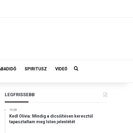
Keresés:
ABADIDŐ
SPIRITUSZ
VIDEÓ
LEGFRISSEBB
19:09
Kedl Olívia: Mindig a dicsőítésen keresztül
tapasztaltam meg Isten jelenlétét