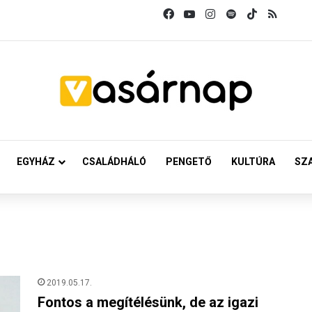
Facebook
YouTube
Instagram
Spotify
TikTok
RSS
EGYHÁZ
CSALÁDHÁLÓ
PENGETŐ
KULTÚRA
SZ
2019.05.17.
Fontos a megítélésünk, de az igazi