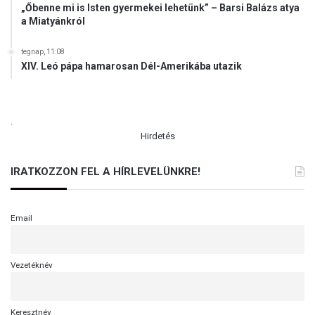
„Őbenne mi is Isten gyermekei lehetünk” – Barsi Balázs atya
a Miatyánkról
tegnap, 11:08
XIV. Leó pápa hamarosan Dél-Amerikába utazik
.
Hirdetés
IRATKOZZON FEL A HÍRLEVELÜNKRE!
Email
Vezetéknév
Keresztnév