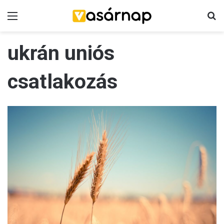
Menü
K
ukrán uniós
csatlakozás