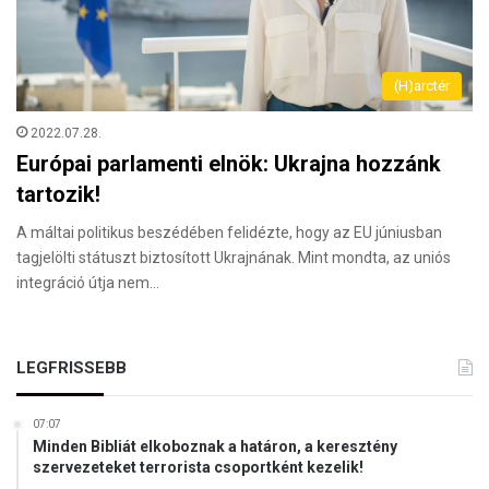
(H)arctér
2022.07.28.
Európai parlamenti elnök: Ukrajna hozzánk
tartozik!
A máltai politikus beszédében felidézte, hogy az EU júniusban
tagjelölti státuszt biztosított Ukrajnának. Mint mondta, az uniós
integráció útja nem…
LEGFRISSEBB
07:07
Minden Bibliát elkoboznak a határon, a keresztény
szervezeteket terrorista csoportként kezelik!