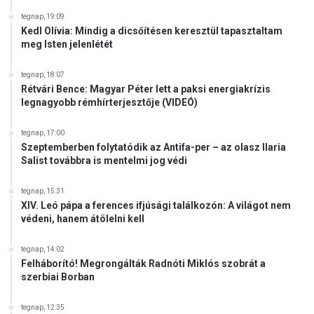
tegnap, 19:09
Kedl Olívia: Mindig a dicsőítésen keresztül tapasztaltam
meg Isten jelenlétét
tegnap, 18:07
Rétvári Bence: Magyar Péter lett a paksi energiakrízis
legnagyobb rémhírterjesztője (VIDEÓ)
tegnap, 17:00
Szeptemberben folytatódik az Antifa-per – az olasz Ilaria
Salist továbbra is mentelmi jog védi
tegnap, 15:31
XIV. Leó pápa a ferences ifjúsági találkozón: A világot nem
védeni, hanem átölelni kell
tegnap, 14:02
Felháborító! Megrongálták Radnóti Miklós szobrát a
szerbiai Borban
tegnap, 12:35