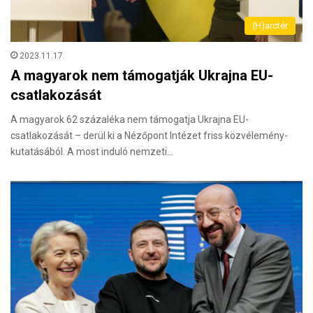
(H)arctér
2023.11.17.
A magyarok nem támogatják Ukrajna EU-
csatlakozását
A magyarok 62 százaléka nem támogatja Ukrajna EU-
csatlakozását – derül ki a Nézőpont Intézet friss közvélemény-
kutatásából. A most induló nemzeti…