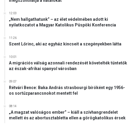
megszólíthatja a fiatalokat
12:03
„Nem hallgathatunk” – az élet védelmében adott ki
nyilatkozatot a Magyar Katolikus Püspöki Konferencia
11:26
Szent Lőrinc, aki az egyház kincseit a szegényekben látta
10:01
A migrációs válság azonnali rendezését követelték tüntetők
az észak-afrikai spanyol városban
09:07
Rétvári Bence: Baka András strasbourgi bíróként egy 1956-
os sortűzparancsnokot mentett fel
08:14
„A magzat valóságos ember” – kiáll a szívhangrendelet
mellett és az abortusztabletta ellen a görögkatolikus érsek