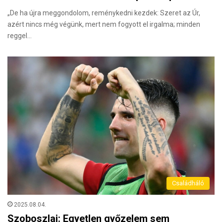
„De ha újra meggondolom, reménykedni kezdek: Szeret az Úr,
azért nincs még végünk, mert nem fogyott el irgalma; minden
reggel…
Családháló
2025.08.04.
Szoboszlai: Egyetlen győzelem sem