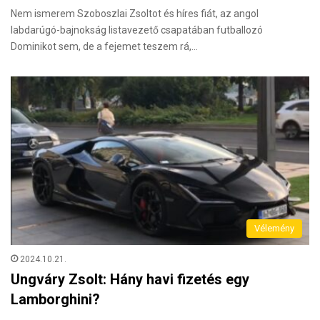
Nem ismerem Szoboszlai Zsoltot és híres fiát, az angol
labdarúgó-bajnokság listavezető csapatában futballozó
Dominikot sem, de a fejemet teszem rá,…
Vélemény
2024.10.21.
Ungváry Zsolt: Hány havi fizetés egy
Lamborghini?