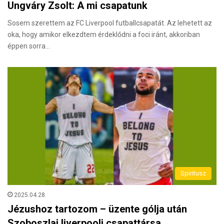
Ungváry Zsolt: A mi csapatunk
Sosem szerettem az FC Liverpool futballcsapatát. Az lehetett az
oka, hogy amikor elkezdtem érdeklődni a foci iránt, akkoriban
éppen sorra…
Spiritusz
2025.04.28.
Jézushoz tartozom – üzente gólja után
Szoboszlai liverpooli csapattársa