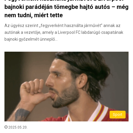
bajnoki parádéján tömegbe hajtó autós – még
nem tudni, miért tette
Az ügyész szerint „fegyverként használta járművét” annak az
autónak a vezetője, amely a Liverpool FC labdarúgó csapatának
bajnoki győzelmét ünneplő…
Sport
2025.05.20.