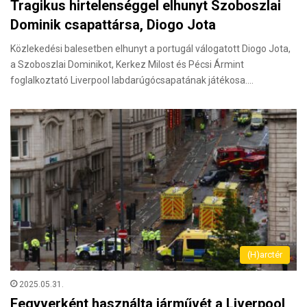
Tragikus hirtelenséggel elhunyt Szoboszlai
Dominik csapattársa, Diogo Jota
Közlekedési balesetben elhunyt a portugál válogatott Diogo Jota,
a Szoboszlai Dominikot, Kerkez Milost és Pécsi Ármint
foglalkoztató Liverpool labdarúgócsapatának játékosa.…
(H)arctér
2025.05.31.
Fegyverként használta járművét a Liverpool