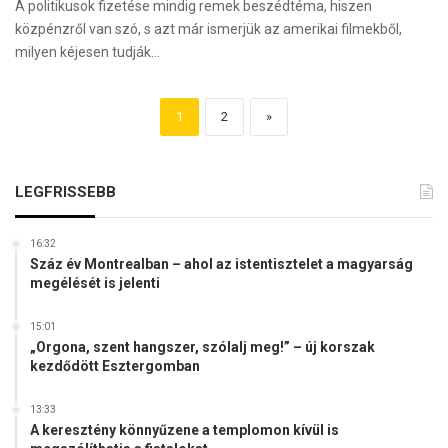
A politikusok fizetése mindig remek beszédtéma, hiszen
közpénzről van szó, s azt már ismerjük az amerikai filmekből,
milyen kéjesen tudják…
1
2
»
LEGFRISSEBB
16:32
Száz év Montrealban – ahol az istentisztelet a magyarság
megélését is jelenti
15:01
„Orgona, szent hangszer, szólalj meg!” – új korszak
kezdődött Esztergomban
13:33
A keresztény könnyűzene a templomon kívül is