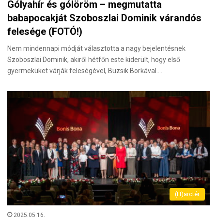
Gólyahír és gólöröm – megmutatta
babapocakját Szoboszlai Dominik várandós
felesége (FOTÓ!)
Nem mindennapi módját választotta a nagy bejelentésnek
Szoboszlai Dominik, akiről hétfőn este kiderült, hogy első
gyermeküket várják feleségével, Buzsik Borkával.…
(H)arctér
2025.05.16.