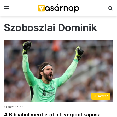
Menü
K
Szoboszlai Dominik
(H)arctér
2025.11.04.
A Bibliából merít erőt a Liverpool kapusa