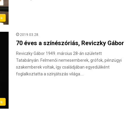
ra
2019.03.28.
70 éves a színészóriás, Reviczky Gábor
Reviczky Gábor 1949. március 28-án született
Tatabányán. Felmenői nemesemberek, grófok, pénzügyi
szakemberek voltak, így családjában egyedüliként
foglalkoztatta a színjátszás világa.…
ra