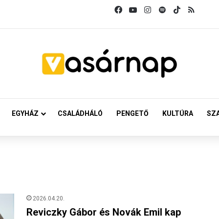
Facebook
YouTube
Instagram
Spotify
TikTok
RSS
EGYHÁZ
CSALÁDHÁLÓ
PENGETŐ
KULTÚRA
SZ
2026.04.20.
Reviczky Gábor és Novák Emil kap