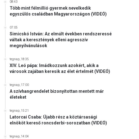
08:43
Több mint félmillió gyermek nevelkedik
egyszülős családban Magyarországon (VIDEÓ)
07:05
Simicskó István: Az elmúlt években rendszeressé
váltak a keresztények elleni agresszív
megnyilvánulások
tegnap, 18:35
XIV. Leó pápa: Imádkozzunk azokért, akik a
városok zajában keresik az élet értelmét (VIDEÓ)
tegnap, 17:00
A szívhangrendelet bizonyítottan mentett már
életeket
tegnap, 15:21
Latorcai Csaba: Újabb rész a köztársasági
elnököt kereső roncsderbi-sorozatban (VIDEÓ)
tegnap, 14:04