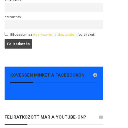
Vezetéknév
Keresztnév
Elfogadom az
Adatkezelési tájékoztatóban
foglaltakat.
KÖVESSEN MINKET A FACEBOOKON
FELIRATKOZOTT MÁR A YOUTUBE-ON?