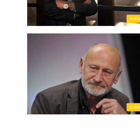
Kultú
Kultú