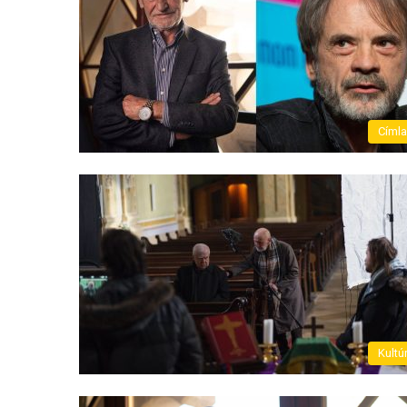
Címl
Kultú