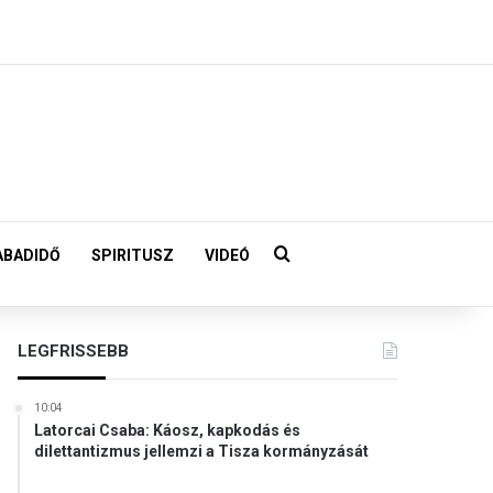
Keresés:
ABADIDŐ
SPIRITUSZ
VIDEÓ
LEGFRISSEBB
10:04
Latorcai Csaba: Káosz, kapkodás és
dilettantizmus jellemzi a Tisza kormányzását