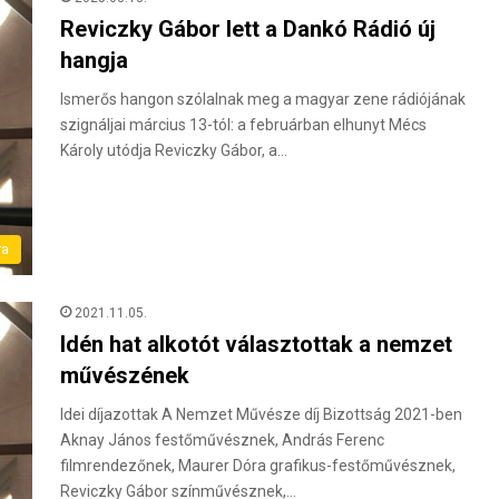
Reviczky Gábor lett a Dankó Rádió új
hangja
Ismerős hangon szólalnak meg a magyar zene rádiójának
szignáljai március 13-tól: a februárban elhunyt Mécs
Károly utódja Reviczky Gábor, a…
ra
2021.11.05.
Idén hat alkotót választottak a nemzet
művészének
Idei díjazottak A Nemzet Művésze díj Bizottság 2021-ben
Aknay János festőművésznek, András Ferenc
filmrendezőnek, Maurer Dóra grafikus-festőművésznek,
Reviczky Gábor színművésznek,…