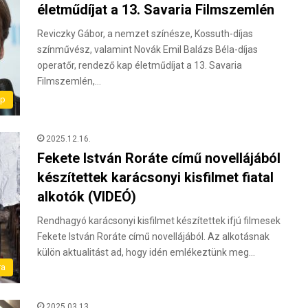
életműdíjat a 13. Savaria Filmszemlén
Reviczky Gábor, a nemzet színésze, Kossuth-díjas
színművész, valamint Novák Emil Balázs Béla-díjas
operatőr, rendező kap életműdíjat a 13. Savaria
Filmszemlén,…
ap
2025.12.16.
Fekete István Roráte című novellájából
készítettek karácsonyi kisfilmet fiatal
alkotók (VIDEÓ)
Rendhagyó karácsonyi kisfilmet készítettek ifjú filmesek
Fekete István Roráte című novellájából. Az alkotásnak
külön aktualitást ad, hogy idén emlékeztünk meg…
ra
2025.03.13.