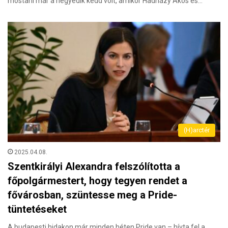
mostani már a negyedik kedd volt, amikor Hadházy Ákos és…
(H)arctér
2025.04.08.
Szentkirályi Alexandra felszólította a
főpolgármestert, hogy tegyen rendet a
fővárosban, szüntesse meg a Pride-
tüntetéseket
A budapesti hidakon már minden héten Pride van – hívta fel a