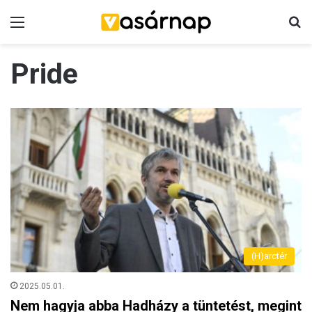
Menü
K
Pride
(H)arctér
2025.05.01.
Nem hagyja abba Hadházy a tüntetést, megint