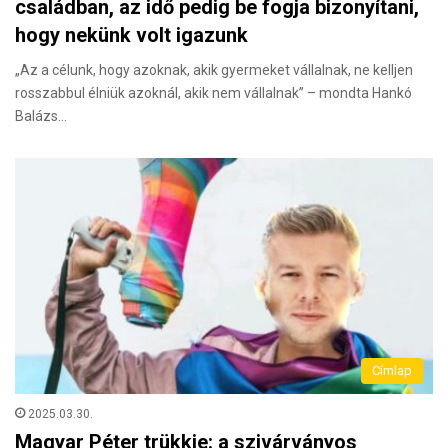
családban, az idő pedig be fogja bizonyítani,
hogy nekünk volt igazunk
„Az a célunk, hogy azoknak, akik gyermeket vállalnak, ne kelljen
rosszabbul élniük azoknál, akik nem vállalnak” – mondta Hankó
Balázs…
Címlap
2025.03.30.
Magyar Péter trükkje: a szivárványos