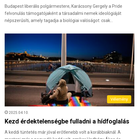
Budapest liberális polgármestere, Karácsony Gergely a Pride
felvonulás támogatójaként a társadalmi nemek ideológiáját
népszerűsíti, amely tagadja a biológiai valóságot: csak…
Vélemény
2025.04.10.
Kezd érdektelenségbe fulladni a hídfoglalás
A keddi tüntetés már jóval erőtlenebb volt a korábbiaknál. A