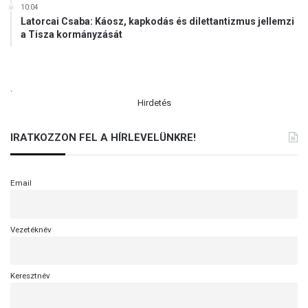
10:04
Latorcai Csaba: Káosz, kapkodás és dilettantizmus jellemzi
a Tisza kormányzását
.
Hirdetés
IRATKOZZON FEL A HÍRLEVELÜNKRE!
Email
Vezetéknév
Keresztnév