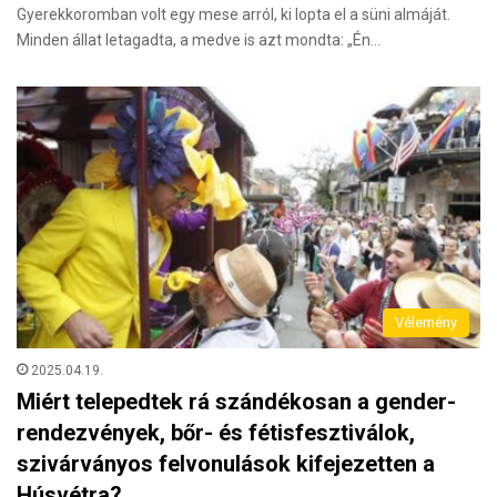
Gyerekkoromban volt egy mese arról, ki lopta el a süni almáját.
Minden állat letagadta, a medve is azt mondta: „Én…
Vélemény
2025.04.19.
Miért telepedtek rá szándékosan a gender-
rendezvények, bőr- és fétisfesztiválok,
szivárványos felvonulások kifejezetten a
Húsvétra?