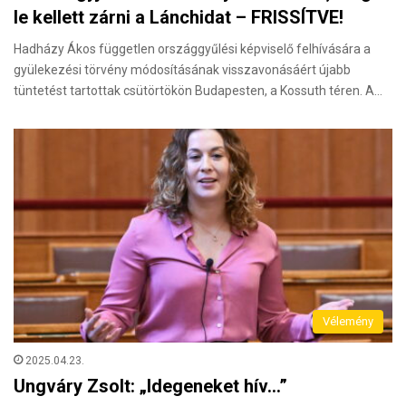
le kellett zárni a Lánchidat – FRISSÍTVE!
Hadházy Ákos független országgyűlési képviselő felhívására a
gyülekezési törvény módosításának visszavonásáért újabb
tüntetést tartottak csütörtökön Budapesten, a Kossuth téren. A…
Vélemény
2025.04.23.
Ungváry Zsolt: „Idegeneket hív…”