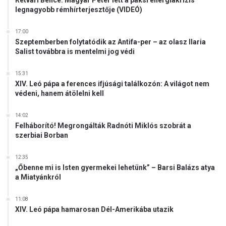
Rétvári Bence: Magyar Péter lett a paksi energiakrízis
legnagyobb rémhírterjesztője (VIDEÓ)
17:00
Szeptemberben folytatódik az Antifa-per – az olasz Ilaria
Salist továbbra is mentelmi jog védi
15:31
XIV. Leó pápa a ferences ifjúsági találkozón: A világot nem
védeni, hanem átölelni kell
14:02
Felháborító! Megrongálták Radnóti Miklós szobrát a
szerbiai Borban
12:35
„Őbenne mi is Isten gyermekei lehetünk” – Barsi Balázs atya
a Miatyánkról
11:08
XIV. Leó pápa hamarosan Dél-Amerikába utazik