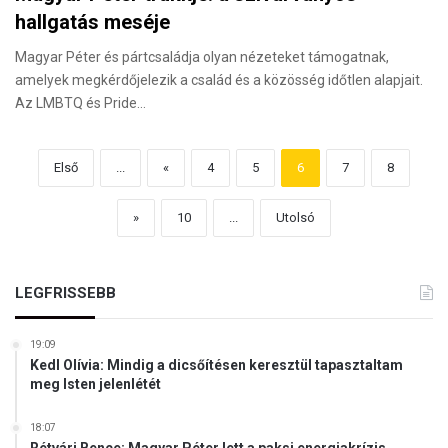
hallgatás meséje
Magyar Péter és pártcsaládja olyan nézeteket támogatnak,
amelyek megkérdőjelezik a család és a közösség időtlen alapjait.
Az LMBTQ és Pride…
Első
...
«
4
5
6
7
8
»
10
...
Utolsó
LEGFRISSEBB
19:09
Kedl Olívia: Mindig a dicsőítésen keresztül tapasztaltam
meg Isten jelenlétét
18:07