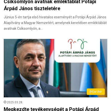
Csíksomlyón avatnak emléktáblát Potápi
Árpád János tiszteletére
Június 5-én tartja első hivatalos eseményét a Potápi Árpád János
Alapítvány a Magyar Nemzetért, amelynek keretében emléktáblát
avatnak Csíksomlyón, a…
(H)arctér
2025.03.28.
Megkezdte tevékenységét a Potápi Árpád