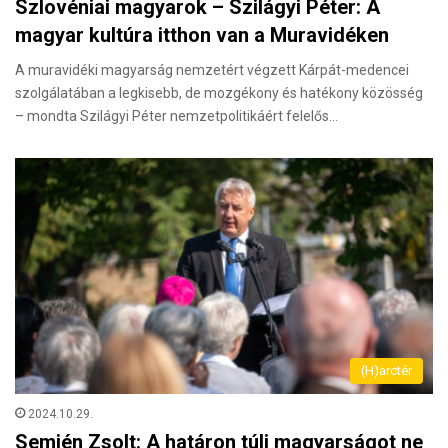
Szlovéniai magyarok – Szilágyi Péter: A
magyar kultúra itthon van a Muravidéken
A muravidéki magyarság nemzetért végzett Kárpát-medencei
szolgálatában a legkisebb, de mozgékony és hatékony közösség
– mondta Szilágyi Péter nemzetpolitikáért felelős…
(H)arctér
2024.10.29.
Semjén Zsolt: A határon túli magyarságot ne