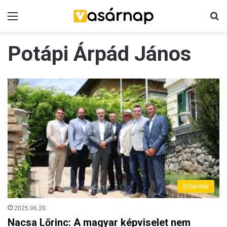
Menü
K
Potápi Árpád János
(H)arctér
2025.06.20.
Nacsa Lőrinc: A magyar képviselet nem