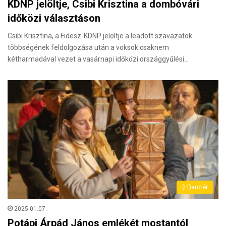
KDNP jelöltje, Csibi Krisztina a dombóvári
időközi választáson
Csibi Krisztina, a Fidesz-KDNP jelöltje a leadott szavazatok
többségének feldolgozása után a voksok csaknem
kétharmadával vezet a vasárnapi időközi országgyűlési…
(H)arctér
2025.01.07.
Potápi Árpád János emlékét mostantól