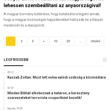
lehessen szembeállítani az anyaországival!
A magyar kormány küldetése, hogy katalizátora legyen annak,
hogy a magyar közösségek hajszálerekkel hálózzák be a Kárpát-
medencét és a diaszpórát…
1
2
3
»
10
20
...
Utolsó
LEGFRISSEBB
09:12
Kaszab Zoltán: Most lett volna valódi szükség a közmédiára
07:07
Minden Bibliát elkoboznak a határon, a keresztény
szervezeteket terrorista csoportként kezelik!
tegnap, 19:09