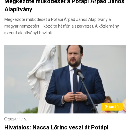
Megkezdte működését a Potápi Árpád János
Alapítvány
Megkezdte működését a Potápi Árpád János Alapítvány a
magyar nemzetért – közölte hétfőn a szervezet. A közlemény
szerint alapítványt hoztak…
(H)arctér
2024.11.15.
Hivatalos: Nacsa Lőrinc veszi át Potápi