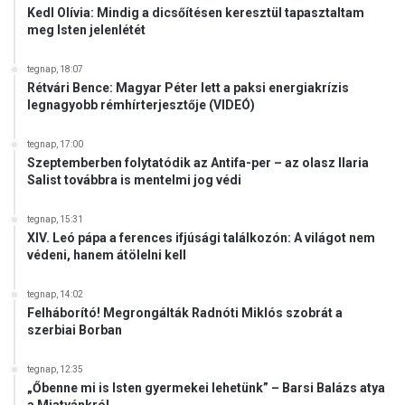
Kedl Olívia: Mindig a dicsőítésen keresztül tapasztaltam
meg Isten jelenlétét
tegnap, 18:07
Rétvári Bence: Magyar Péter lett a paksi energiakrízis
legnagyobb rémhírterjesztője (VIDEÓ)
tegnap, 17:00
Szeptemberben folytatódik az Antifa-per – az olasz Ilaria
Salist továbbra is mentelmi jog védi
tegnap, 15:31
XIV. Leó pápa a ferences ifjúsági találkozón: A világot nem
védeni, hanem átölelni kell
tegnap, 14:02
Felháborító! Megrongálták Radnóti Miklós szobrát a
szerbiai Borban
tegnap, 12:35
„Őbenne mi is Isten gyermekei lehetünk” – Barsi Balázs atya
a Miatyánkról