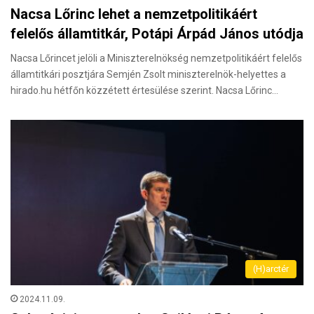
Nacsa Lőrinc lehet a nemzetpolitikáért
felelős államtitkár, Potápi Árpád János utódja
Nacsa Lőrincet jelöli a Miniszterelnökség nemzetpolitikáért felelős
államtitkári posztjára Semjén Zsolt miniszterelnök-helyettes a
hirado.hu hétfőn közzétett értesülése szerint. Nacsa Lőrinc…
(H)arctér
2024.11.09.