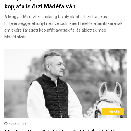
kopjafa is őrzi Mádéfalván
A Magyar Miniszterelnökség tavaly októberben tragikus
hirtelenséggel elhunyt nemzetpolitikáért felelős államtitkárának
emlékére faragott kopjafát avattak fel és áldottak meg
Mádéfalván.…
(H)arctér
2025.01.06.