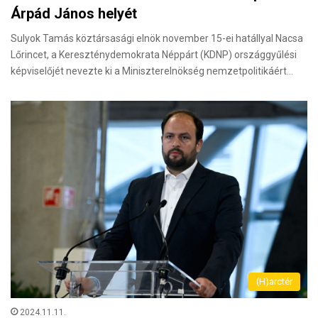
Árpád János helyét
Sulyok Tamás köztársasági elnök november 15-ei hatállyal Nacsa
Lőrincet, a Kereszténydemokrata Néppárt (KDNP) országgyűlési
képviselőjét nevezte ki a Miniszterelnökség nemzetpolitikáért…
(H)arctér
2024.11.11.