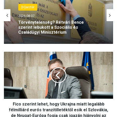
(H)arctér
2026.08.07.
Törvénytelenség? Rétvári Bence
szerint lebukott a Szociális és
Családügyi Minisztérium
F
i
c
o
s
z
e
r
i
Fico szerint lehet, hogy Ukrajna miatt legalább
n
t
félmilliárd eurós tranzitilletéktől esik el Szlovákia,
l
de Nyugat-Európa fogja csak igazán hiányolni az