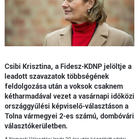
a
i
l
Csibi Krisztina, a Fidesz-KDNP jelöltje a
leadott szavazatok többségének
feldolgozása után a voksok csaknem
kétharmadával vezet a vasárnapi időközi
országgyűlési képviselő-választáson a
Tolna vármegyei 2-es számú, dombóvári
választókerületben.