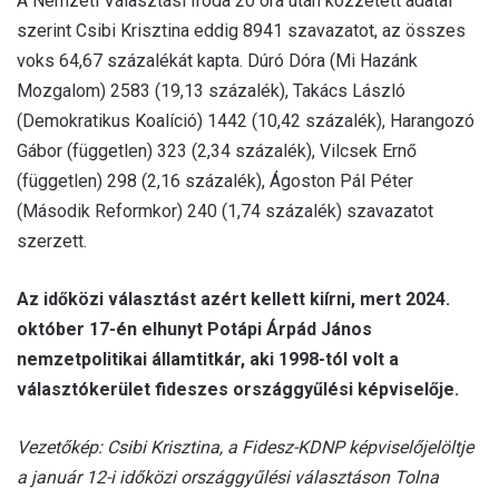
A Nemzeti Választási Iroda 20 óra után közzétett adatai
szerint Csibi Krisztina eddig 8941 szavazatot, az összes
voks 64,67 százalékát kapta. Dúró Dóra (Mi Hazánk
Mozgalom) 2583 (19,13 százalék), Takács László
(Demokratikus Koalíció) 1442 (10,42 százalék), Harangozó
Gábor (független) 323 (2,34 százalék), Vilcsek Ernő
(független) 298 (2,16 százalék), Ágoston Pál Péter
(Második Reformkor) 240 (1,74 százalék) szavazatot
szerzett.
Az időközi választást azért kellett kiírni, mert 2024.
október 17-én elhunyt Potápi Árpád János
nemzetpolitikai államtitkár, aki 1998-tól volt a
választókerület fideszes országgyűlési képviselője.
Vezetőkép: Csibi Krisztina, a Fidesz-KDNP képviselőjelöltje
a január 12-i időközi országgyűlési választáson Tolna