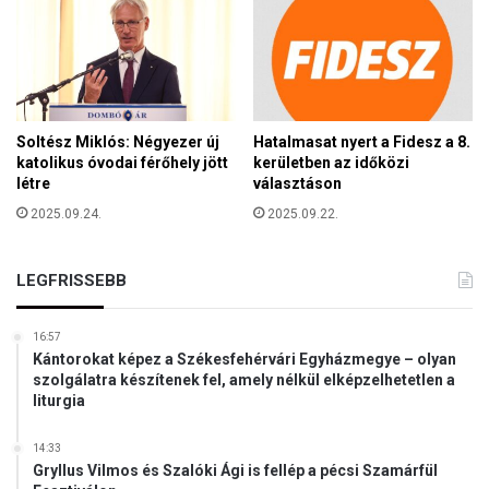
m
ó
i
s
n
t
k
r
e
a
t
n
Soltész Miklós: Négyezer új
Hatalmasat nyert a Fidesz a 8.
–
z
katolikus óvodai férőhely jött
kerületben az időközi
a
i
létre
választáson
z
t
2025.09.24.
2025.09.22.
t
i
á
l
n
l
LEGFRISSEBB
e
e
l
t
t
16:57
é
ű
Kántorokat képez a Székesfehérvári Egyházmegye – olyan
k
n
szolgálatra készítenek fel, amely nélkül elképzelhetetlen a
t
liturgia
n
ő
e
l
k
14:33
e
Gryllus Vilmos és Szalóki Ági is fellép a pécsi Szamárfül
s