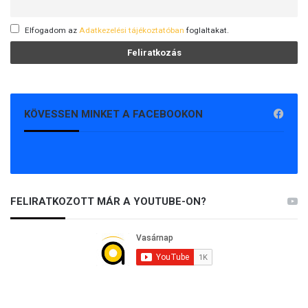
n
h
Elfogadom az
Adatkezelési tájékoztatóban
foglaltakat.
i
á
n
y
o
KÖVESSEN MINKET A FACEBOOKON
l
n
i
a
z
o
FELIRATKOZOTT MÁR A YOUTUBE-ON?
r
o
s
z
g
á
z
t