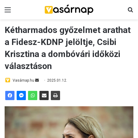
Menü
K
Kétharmados győzelmet arathat
a Fidesz-KDNP jelöltje, Csibi
Krisztina a dombóvári időközi
választáson
Vasárnap.hu
S
2025.01.12.
e
n
d
a
n
e
m