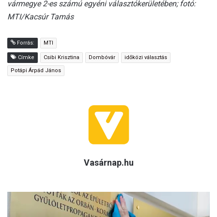
vármegye 2-es számú egyéni választókerületében; fotó:
MTI/Kacsúr Tamás
Forrás:
MTI
Címke
Csibi Krisztina
Dombóvár
időközi választás
Potápi Árpád János
Vasárnap.hu