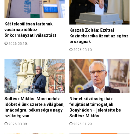
l
a
e
l
g
m
a
Két településen tartanak
a
l
vasárnap időközi
Kaszab Zoltán: Ezúttal
k
á
önkormányzati választást
Kazincbarcika üzent az egész
m
b
országnak
i
2026.05.10.
b
n
2026.03.10.
f
d
é
i
l
g
m
k
i
i
l
o
l
k
i
Soltész Miklós: Most nehéz
Német közösségi ház
t
á
időket élünk szerte a világban,
felújítását támogatják
a
r
imádságra, békességre nagy
Bonyhádon – jelentette be
t
d
szükség van
Soltész Miklós
n
e
2026.03.09.
2026.01.29.
a
u
k
r