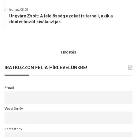
t
-
tegnap, 08:08
E
Ungváry Zsolt: A felelősség azokat is terheli, akik a
u
döntéshozót kiválasztják
r
ó
p
.
a
Hirdetés
f
o
g
IRATKOZZON FEL A HÍRLEVELÜNKRE!
j
a
c
Email
s
a
k
Vezetéknév
i
g
a
Keresztnév
z
á