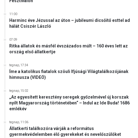
Fesztiválon
i
k
11:00
e
Harminc éve Jézussal az úton – jubileumi dicsőítő esttel ad
l
hálát Csiszér László
S
z
07:09
l
Ritka állatok és másfél évszázados múlt – 160 éves lett az
o
ország első állatkertje
v
á
tegnap, 17:34
k
Íme a katolikus fiatalok szöuli Ifjúsági Világtalálkozójának
i
himnusza (VIDEÓ)
a
,
tegnap, 15:02
d
„Az egyesített keresztény seregek győzelmével új korszak
e
nyílt Magyarország történetében“ – Indul az Ide Buda! 1686
N
emlékév
y
u
tegnap, 11:06
g
Állatkerti találkozóra várják a református
a
gyermekvédelemben élő gyerekeket és nevelőszülőket