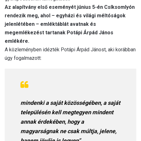
Az alapítvány első eseményét június 5-én Csíksomlyón
rendezik meg, ahol – egyházi és világi méltóságok
jelenlétében – emléktáblát avatnak és
megemlékezést tartanak Potápi Árpád János
emlékére.
A közleményben idézték Potápi Árpád Jánost, aki korábban
úgy fogalmazott:
mindenki a saját közösségében, a saját
településén kell megtegyen mindent
annak érdekében, hogy a
magyarságnak ne csak múltja, jelene,
hanem jövője is legyen”.