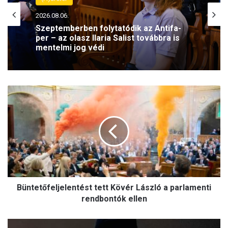
2026.08.06.
Szeptemberben folytatódik az Antifa-
per – az olasz Ilaria Salist továbbra is
mentelmi jog védi
B
ü
n
t
e
t
ő
f
e
Büntetőfeljelentést tett Kövér László a parlamenti
l
j
rendbontók ellen
e
l
A