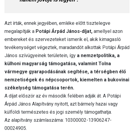
Azt írták, ennek jegyében, emléke előtt tisztelegve
megalapítják a
Potápi Árpád János-díjat,
amellyel azon
embereket és szervezeteket ismerik el, akik kimagasló
tevékenységet végeztek, maradandót alkottak Potápi Árpád
János szívügyeinek területein, így
a nemzetpolitika, a
külhoni magyarság támogatása, valamint Tolna
vármegye gyarapodásának segítése, a térségben élő
nemzetiségek és népcsoportok, kiemelten a bukovinai
székelység támogatása terén.
A díjat először az év második felében adják át. A Potápi
Árpád János Alapítvány nyitott, azt bármely hazai vagy
külföldi természetes és jogi személy támogathatja.
Az alapítvány számlaszáma: 10300002-13906247-
00024905.