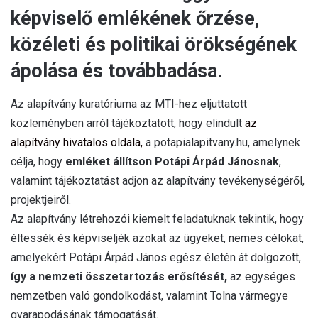
képviselő emlékének őrzése,
közéleti és politikai örökségének
ápolása és továbbadása.
Az alapítvány kuratóriuma az MTI-hez eljuttatott
közleményben arról tájékoztatott, hogy elindult
az
alapítvány hivatalos oldala,
a potapialapitvany.hu, amelynek
célja, hogy
emléket állítson
Potápi Árpád Jánosnak
,
valamint tájékoztatást adjon az alapítvány tevékenységéről,
projektjeiről.
Az alapítvány létrehozói kiemelt feladatuknak tekintik, hogy
éltessék és képviseljék azokat az ügyeket, nemes célokat,
amelyekért Potápi Árpád János egész életén át dolgozott,
így a nemzeti összetartozás erősítését,
az egységes
nemzetben való gondolkodást, valamint Tolna vármegye
gyarapodásának támogatását.