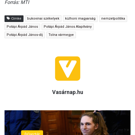
Forrás: MTI
Címke
bukovinai székelyek
külhoni magyarság
nemzetpolitika
Potápi Árpád János
Potápi Árpád János Alapítvány
Potápi Árpád János-díj
Tolna vármegye
Vasárnap.hu
(H)arctér