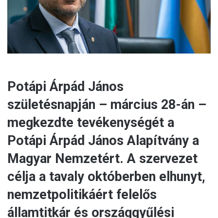
l
Potápi Árpád János
születésnapján – március 28-án –
megkezdte tevékenységét a
Potápi Árpád János Alapítvány a
Magyar Nemzetért. A szervezet
célja a tavaly októberben elhunyt,
nemzetpolitikáért felelős
államtitkár és országgyűlési