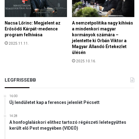
l
k
l
a
e
n
n
Nacsa Lőrinc: Megjelent az
A nemzetpolitika nagy kihívás
y
Erősödő Kárpát-medence
a mindenkori magyar
j
program felhívása
kormányok számára –
á
jelentette ki Orbán Viktor a
2025.11.11.
t
Magyar Állandó Értekezlet
ó
ülésén
l
2025.10.16.
T
ü
r
LEGFRISSEBB
j
é
16:00
n
Új lendületet kap a ferences jelenlét Pécsett
14:28
A honfoglaláskori elithez tartozó régészeti leletegyüttes
került elő Pest megyében (VIDEÓ)