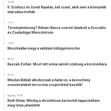
13:04
II. Szixtusz és Szent Kajetán, két szent, akik nem a könnyebb
utat választották
11:11
Törvénytelenség? Rétvári Bence szerint lebukott a Szociális
és Családügyi Minisztérium
10:14
Moszkvába megy a vatikáni külügyminiszter
09:12
Kaszab Zoltán: Most lett volna valódi szükség a közmédiára
07:07
Minden Bibliát elkoboznak a határon, a keresztény
szervezeteket terrorista csoportként kezelik!
tegnap, 19:09
Kedl Olívia: Mindig a dicsőítésen keresztül tapasztaltam
meg Isten jelenlétét