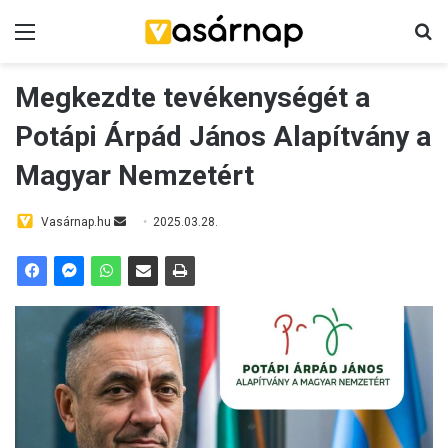
Menü
K
Megkezdte tevékenységét a
Potápi Árpád János Alapítvány a
Magyar Nemzetért
Vasárnap.hu
S
2025.03.28.
e
n
d
a
n
e
m
a
i