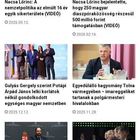
Nacsa Lőrinc: A
Nacsa Lőrinc bejelentette,
t
p
nemzetpolitika az elmúlt 16 év
hogy 250 magyar
e
a
egyik sikerterülete (VIDEÓ)
diaszpóraközösség részesül
k
r
500 millió forint
k
2026.05.12.
l
támogatásban (VIDEÓ)
i
a
2026.02.16.
e
m
g
e
y
n
k
t
i
i
s
r
l
e
á
n
Gulyás Gergely szerint Potápi
Egyedülálló hagyomány Tolna
n
d
Árpád János lelki korlátok
vármegyében – imareggeliket
y
nélkül gondolkodott
tartanak a polgármesteri
b
t
egységes magyar nemzetben
hivatalokban
o
o
n
2025.12.12.
2025.11.28.
s
t
z
ó
t
k
r
e
á