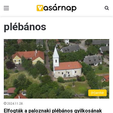
Menü
K
plébános
(H)arctér
2024.11.28.
Elfogták a paloznaki plébános gyilkosának