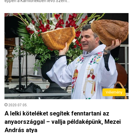
éppen a Kamionekben lévő Szent…
Vélemény
2020.07.05.
A lelki köteléket segítek fenntartani az
anyaországgal – vallja példaképünk, Mezei
András atya