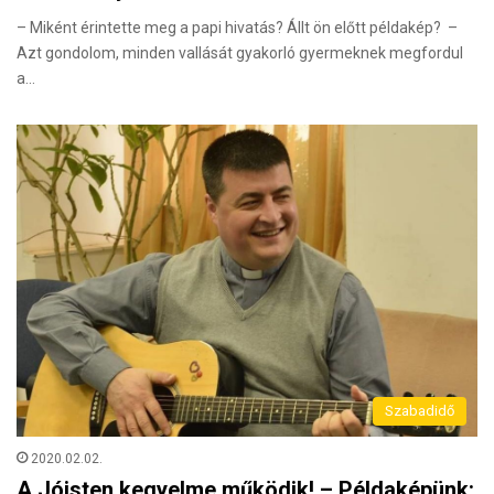
– Miként érintette meg a papi hivatás? Állt ön előtt példakép? –
Azt gondolom, minden vallását gyakorló gyermeknek megfordul
a…
Szabadidő
2020.02.02.
A Jóisten kegyelme működik! – Példaképünk: