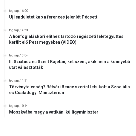
tegnap, 16:00
Új lendületet kap a ferences jelenlét Pécsett
tegnap, 14:28
A honfoglaláskori elithez tartozó régészeti leletegyüttes
került elő Pest megyében (VIDEÓ)
tegnap, 13:04
II. Szixtusz és Szent Kajetán, két szent, akik nem a könnyebb
utat választották
tegnap, 11:11
Törvénytelenség? Rétvári Bence szerint lebukott a Szociális
és Családügyi Minisztérium
tegnap, 10:14
Moszkvába megy a vatikáni külügyminiszter
.