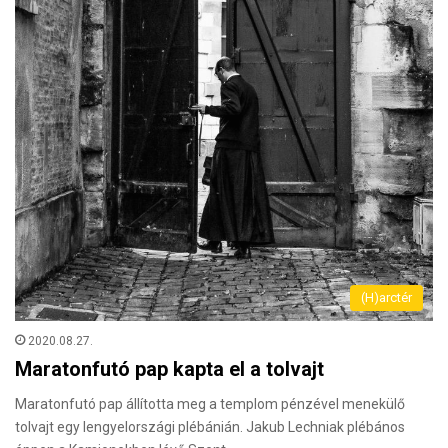
(H)arctér
2020.08.27.
Maratonfutó pap kapta el a tolvajt
Maratonfutó pap állította meg a templom pénzével menekülő
tolvajt egy lengyelországi plébánián. Jakub Lechniak plébános