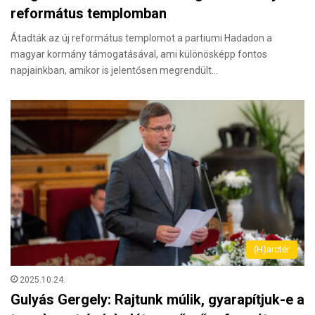
református templomban
Átadták az új református templomot a partiumi Hadadon a
magyar kormány támogatásával, ami különösképp fontos
napjainkban, amikor is jelentősen megrendült…
(H)arctér
2025.10.24.
Gulyás Gergely: Rajtunk múlik, gyarapítjuk-e a