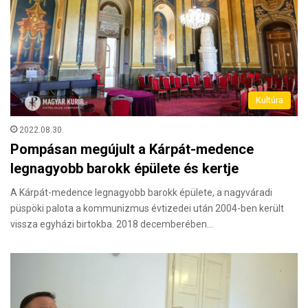
Kultúra
2022.08.30.
Pompásan megújult a Kárpát-medence
legnagyobb barokk épülete és kertje
A Kárpát-medence legnagyobb barokk épülete, a nagyváradi
püspöki palota a kommunizmus évtizedei után 2004-ben került
vissza egyházi birtokba. 2018 decemberében…