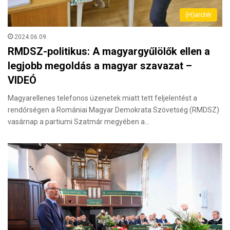
(H)arctér
2024.06.09.
RMDSZ-politikus: A magyargyűlölők ellen a
legjobb megoldás a magyar szavazat –
VIDEÓ
Magyarellenes telefonos üzenetek miatt tett feljelentést a
rendőrségen a Romániai Magyar Demokrata Szövetség (RMDSZ)
vasárnap a partiumi Szatmár megyében a…