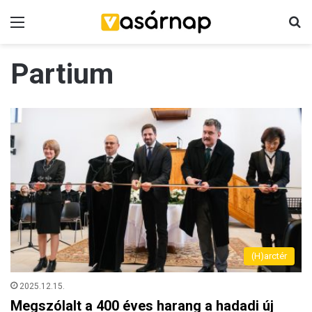
Menü
K
Partium
(H)arctér
2025.12.15.
Megszólalt a 400 éves harang a hadadi új