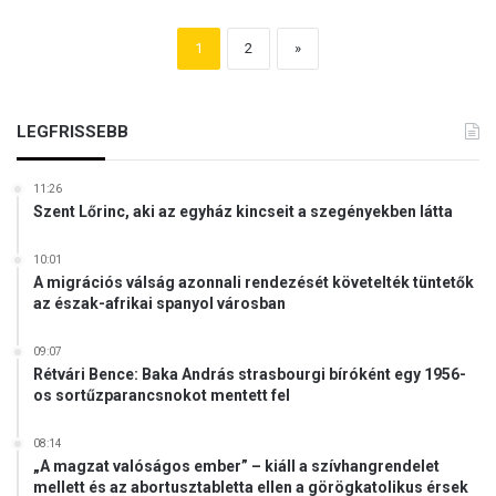
1
2
»
LEGFRISSEBB
11:26
Szent Lőrinc, aki az egyház kincseit a szegényekben látta
10:01
A migrációs válság azonnali rendezését követelték tüntetők
az észak-afrikai spanyol városban
09:07
Rétvári Bence: Baka András strasbourgi bíróként egy 1956-
os sortűzparancsnokot mentett fel
08:14
„A magzat valóságos ember” – kiáll a szívhangrendelet
mellett és az abortusztabletta ellen a görögkatolikus érsek