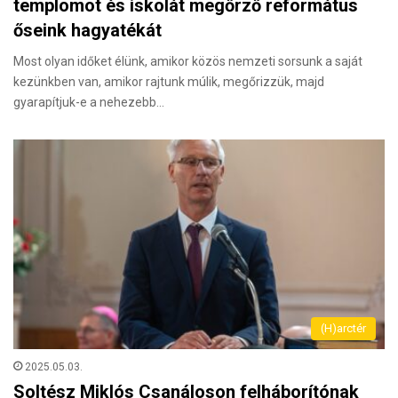
templomot és iskolát megőrző református
őseink hagyatékát
Most olyan időket élünk, amikor közös nemzeti sorsunk a saját
kezünkben van, amikor rajtunk múlik, megőrizzük, majd
gyarapítjuk-e a nehezebb…
(H)arctér
2025.05.03.
Soltész Miklós Csanáloson felháborítónak