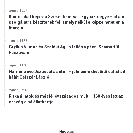
tegnap, 16:57
Kántorokat képez a Székesfehérvári Egyházmegye – olyan
szolgálatra készítenek fel, amely nélkül elképzelhetetlen a
liturgia
tegnap, 14:33
Gryllus Vilmos és Szalóki Ági is fellép a pécsi Szamárfül
Fesztiválon
tegnap, 11:00
Harminc éve Jézussal az úton – jubileumi dicsőítő esttel ad
hálát Csiszér László
tegnap, 07:09
Ritka állatok és másfél évszázados múlt – 160 éves lett az
ország első állatkertje
.
Hirdetés