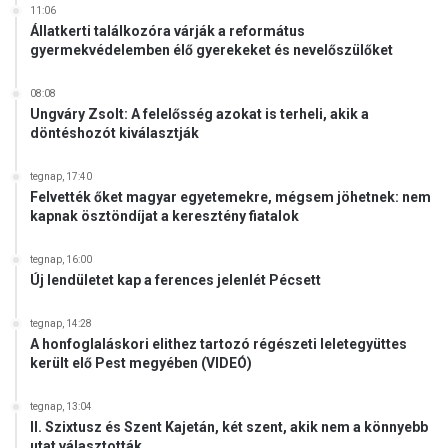
11:06
Állatkerti találkozóra várják a református
gyermekvédelemben élő gyerekeket és nevelőszülőket
08:08
Ungváry Zsolt: A felelősség azokat is terheli, akik a
döntéshozót kiválasztják
tegnap, 17:40
Felvették őket magyar egyetemekre, mégsem jöhetnek: nem
kapnak ösztöndíjat a keresztény fiatalok
tegnap, 16:00
Új lendületet kap a ferences jelenlét Pécsett
tegnap, 14:28
A honfoglaláskori elithez tartozó régészeti leletegyüttes
került elő Pest megyében (VIDEÓ)
tegnap, 13:04
II. Szixtusz és Szent Kajetán, két szent, akik nem a könnyebb
utat választották