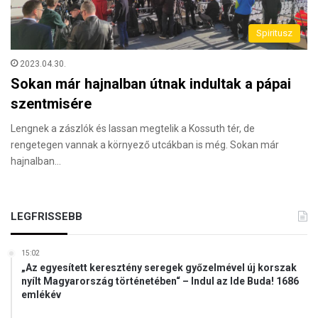
Spiritusz
2023.04.30.
Sokan már hajnalban útnak indultak a pápai
szentmisére
Lengnek a zászlók és lassan megtelik a Kossuth tér, de
rengetegen vannak a környező utcákban is még. Sokan már
hajnalban…
LEGFRISSEBB
15:02
„Az egyesített keresztény seregek győzelmével új korszak
nyílt Magyarország történetében“ – Indul az Ide Buda! 1686
emlékév