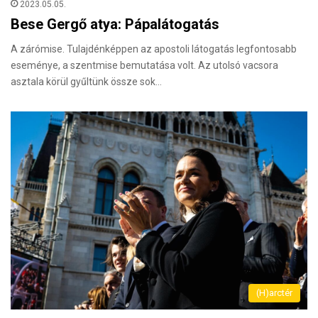
2023.05.05.
Bese Gergő atya: Pápalátogatás
A zárómise. Tulajdénképpen az apostoli látogatás legfontosabb
eseménye, a szentmise bemutatása volt. Az utolsó vacsora
asztala körül gyűltünk össze sok…
(H)arctér