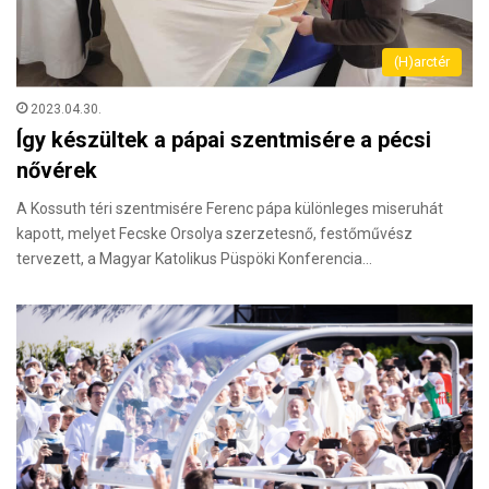
(H)arctér
2023.04.30.
Így készültek a pápai szentmisére a pécsi
nővérek
A Kossuth téri szentmisére Ferenc pápa különleges miseruhát
kapott, melyet Fecske Orsolya szerzetesnő, festőművész
tervezett, a Magyar Katolikus Püspöki Konferencia…