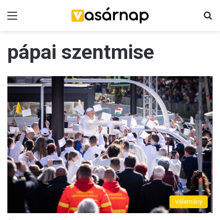
Menü
K
pápai szentmise
Vélemény