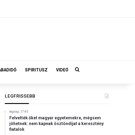
Keresés:
ABADIDŐ
SPIRITUSZ
VIDEÓ
LEGFRISSEBB
tegnap, 17:40
Felvették őket magyar egyetemekre, mégsem
jöhetnek: nem kapnak ösztöndíjat a keresztény
fiatalok