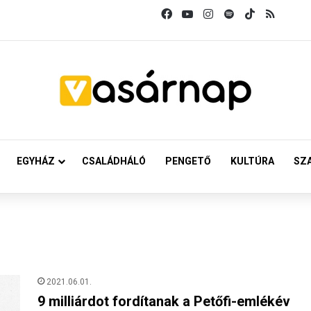
Facebook
YouTube
Instagram
Spotify
TikTok
RSS
EGYHÁZ
CSALÁDHÁLÓ
PENGETŐ
KULTÚRA
SZ
2021.06.01.
9 milliárdot fordítanak a Petőfi-emlékév