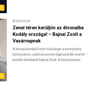
tő
2020.03.05.
Zenei téren kerüljön az élvonalba
Kodály országa! – Bajnai Zsolt a
Vasárnapnak
A könnyűzenéből nem tud kilógni a keresztény
könnyűzene, számos ponton kapcsolódik a kettő –
kezdte előadását Bajnai Zsolt. A Könnyűzenei…
tő