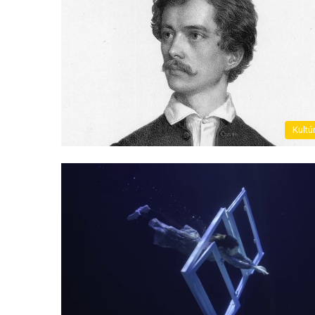
Kultú