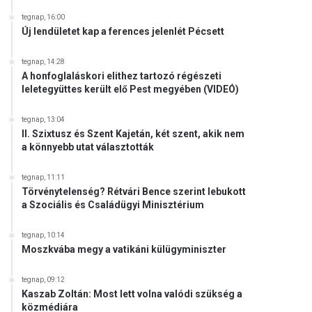
tegnap, 16:00
Új lendületet kap a ferences jelenlét Pécsett
tegnap, 14:28
A honfoglaláskori elithez tartozó régészeti
leletegyüttes került elő Pest megyében (VIDEÓ)
tegnap, 13:04
II. Szixtusz és Szent Kajetán, két szent, akik nem
a könnyebb utat választották
tegnap, 11:11
Törvénytelenség? Rétvári Bence szerint lebukott
a Szociális és Családügyi Minisztérium
tegnap, 10:14
Moszkvába megy a vatikáni külügyminiszter
tegnap, 09:12
Kaszab Zoltán: Most lett volna valódi szükség a
közmédiára