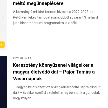
méltó megünneplésére
A kormány 9 milliárd forintot biztosít a 2022-2023-as
Petőfi-emlékév támogatására. Ebből egyaránt 3 milliárd
jut a bicentenáriumi programokra, a vidéki…
ra
2020.06.19.
Keresztény könnyűzenei világsiker a
magyar életvédő dal – Pajor Tamás a
Vasárnapnak
– Hogyan keletkezett ez a világkörüli hódító útjára elindult
dal? – Évekkel ezelőtt született meg bennünk a gondolat,
hogy milyen…