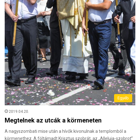
Egyéb
2019.04.20.
Megtelnek az utcák a körmeneten
A nagyszombati mise után a hívők kivonulnak a templomból a
körmenethez. A föltámadt Krisztus szobrát, az „Alleluja-szobrot”