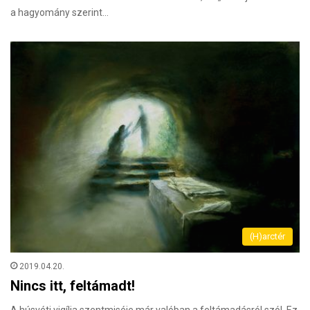
a hagyomány szerint…
(H)arctér
2019.04.20.
Nincs itt, feltámadt!