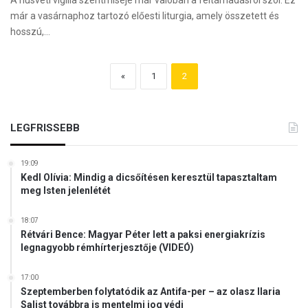
A húsvéti vigília szentmiséje már valóban a feltámadásról szól. Ez
már a vasárnaphoz tartozó előesti liturgia, amely összetett és
hosszú,…
«
1
2
LEGFRISSEBB
19:09
Kedl Olívia: Mindig a dicsőítésen keresztül tapasztaltam
meg Isten jelenlétét
18:07
Rétvári Bence: Magyar Péter lett a paksi energiakrízis
legnagyobb rémhírterjesztője (VIDEÓ)
17:00
Szeptemberben folytatódik az Antifa-per – az olasz Ilaria
Salist továbbra is mentelmi jog védi