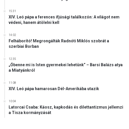
15:31
XIV. Leó pápa a ferences ifjúsági találkozón: A világot nem
védeni, hanem átölelni kell
14:02
Felháborító! Megrongálták Radnóti Miklós szobrát a
szerbiai Borban
12:35
„Őbenne mi is Isten gyermekei lehetünk” – Barsi Balázs atya
a Miatyánkról
11:08
XIV. Leó pápa hamarosan Dél-Amerikába utazik
10:04
Latorcai Csaba: Káosz, kapkodás és dilettantizmus jellemzi
a Tisza kormányzását