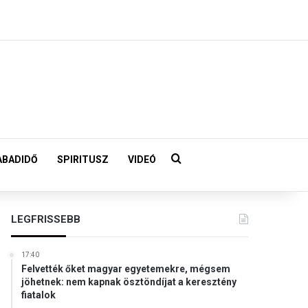
Keresés:
ABADIDŐ
SPIRITUSZ
VIDEÓ
LEGFRISSEBB
17:40
Felvették őket magyar egyetemekre, mégsem
jöhetnek: nem kapnak ösztöndíjat a keresztény
fiatalok