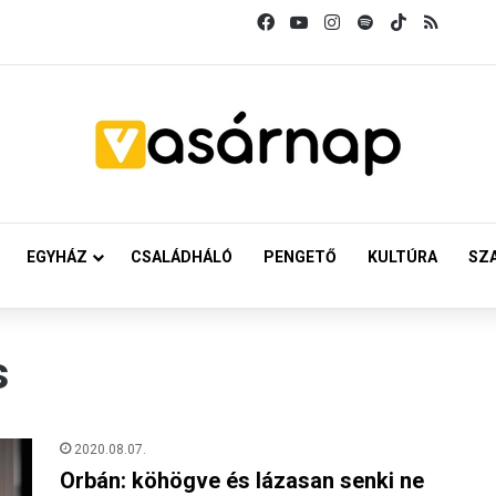
Facebook
YouTube
Instagram
Spotify
TikTok
RSS
EGYHÁZ
CSALÁDHÁLÓ
PENGETŐ
KULTÚRA
SZ
s
2020.08.07.
Orbán: köhögve és lázasan senki ne