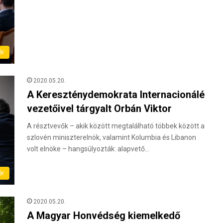
ér
2020.05.20.
A Kereszténydemokrata Internacionálé
vezetőivel tárgyalt Orbán Viktor
A résztvevők – akik között megtalálható többek között a
szlovén miniszterelnök, valamint Kolumbia és Libanon
volt elnöke – hangsúlyozták: alapvető…
ér
2020.05.20.
A Magyar Honvédség kiemelkedő