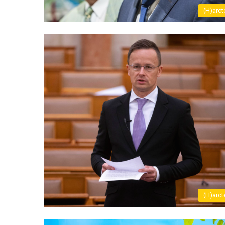
(H)arct
(H)arct