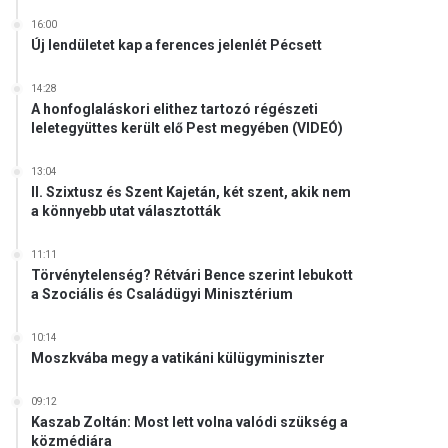
16:00
Új lendületet kap a ferences jelenlét Pécsett
14:28
A honfoglaláskori elithez tartozó régészeti
leletegyüttes került elő Pest megyében (VIDEÓ)
13:04
II. Szixtusz és Szent Kajetán, két szent, akik nem
a könnyebb utat választották
11:11
Törvénytelenség? Rétvári Bence szerint lebukott
a Szociális és Családügyi Minisztérium
10:14
Moszkvába megy a vatikáni külügyminiszter
09:12
Kaszab Zoltán: Most lett volna valódi szükség a
közmédiára