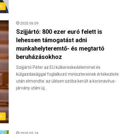
ér
2020.06.09.
Szijjártó: 800 ezer euró felett is
lehessen támogatást adni
munkahelyteremtő- és megtartó
beruházásokhoz
Szijjártó Péter az EU külkereskedelemmel és
külgazdasággal foglalkozó minisztereinek értekezlete
után elmondta: az ülésen szóba került a koronavírus-
járvány utáni új…
ér
2020.05.26.