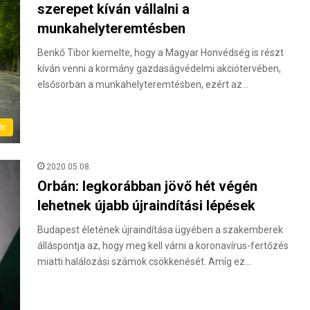
szerepet kíván vállalni a
munkahelyteremtésben
Benkő Tibor kiemelte, hogy a Magyar Honvédség is részt
kíván venni a kormány gazdaságvédelmi akciótervében,
elsősorban a munkahelyteremtésben, ezért az…
ér
2020.05.08.
Orbán: legkorábban jövő hét végén
lehetnek újabb újraindítási lépések
Budapest életének újraindítása ügyében a szakemberek
álláspontja az, hogy meg kell várni a koronavírus-fertőzés
miatti halálozási számok csökkenését. Amíg ez…