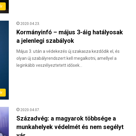
ér
2020.04.23.
Kormányinfó – május 3-áig hatályosak
a jelenlegi szabályok
Május 3. után a védekezés új szakasza kezdődik el, és
olyan új szabályrendszert kell megalkotni, amellyel a
leginkább veszélyeztetett idősek…
ér
2020.04.07.
Századvég: a magyarok többsége a
munkahelyek védelmét és nem segélyt
vár