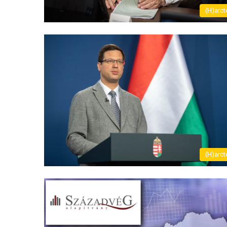
(H)arct
(H)arct