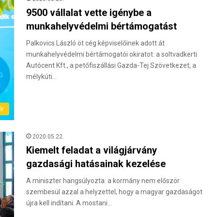
9500 vállalat vette igénybe a
munkahelyvédelmi bértámogatást
Palkovics László öt cég képviselőinek adott át
munkahelyvédelmi bértámogatói okiratot: a soltvadkerti
Autócent Kft., a petőfiszállási Gazda-Tej Szövetkezet, a
mélykúti…
ér
2020.05.22.
Kiemelt feladat a világjárvány
gazdasági hatásainak kezelése
A miniszter hangsúlyozta: a kormány nem először
szembesül azzal a helyzettel, hogy a magyar gazdaságot
újra kell indítani. A mostani…