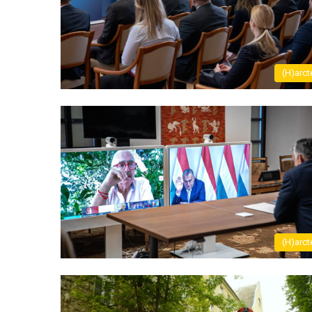
(H)arct
(H)arct