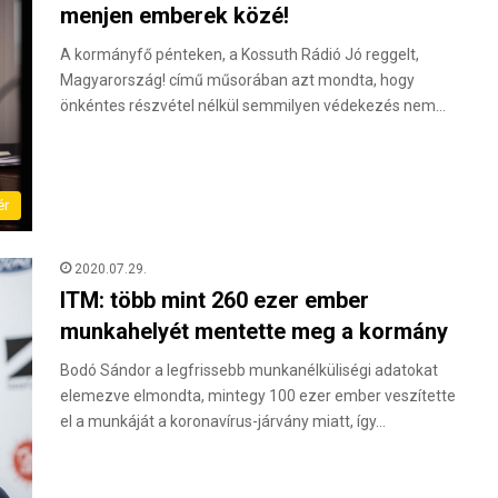
menjen emberek közé!
A kormányfő pénteken, a Kossuth Rádió Jó reggelt,
Magyarország! című műsorában azt mondta, hogy
önkéntes részvétel nélkül semmilyen védekezés nem…
ér
2020.07.29.
ITM: több mint 260 ezer ember
munkahelyét mentette meg a kormány
Bodó Sándor a legfrissebb munkanélküliségi adatokat
elemezve elmondta, mintegy 100 ezer ember veszítette
el a munkáját a koronavírus-járvány miatt, így…