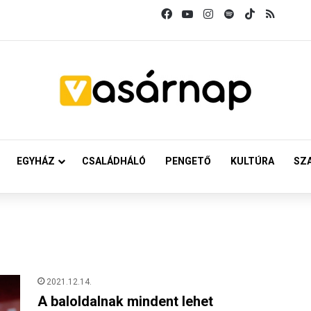
Facebook
YouTube
Instagram
Spotify
TikTok
RSS
EGYHÁZ
CSALÁDHÁLÓ
PENGETŐ
KULTÚRA
SZ
2021.12.14.
A baloldalnak mindent lehet