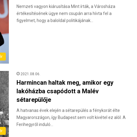
Nemzeti vagyon kiárusítása Mint írták, a Városháza
értékesítésének ügye nem csupán arra hívta fel a
figyelmet, hogy a baloldal politikájának…
ér
2021.08.06.
Harmincan haltak meg, amikor egy
lakóházba csapódott a Malév
sétarepülője
A hatvanas évek elején a sétarepülés a fénykorát élte
Magyarországon, így Budapest sem volt kivétel ez alól. A
Ferihegyről induló…
ér