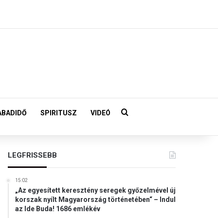
Keresés:
ABADIDŐ
SPIRITUSZ
VIDEÓ
LEGFRISSEBB
15:02
„Az egyesített keresztény seregek győzelmével új
korszak nyílt Magyarország történetében“ – Indul
az Ide Buda! 1686 emlékév