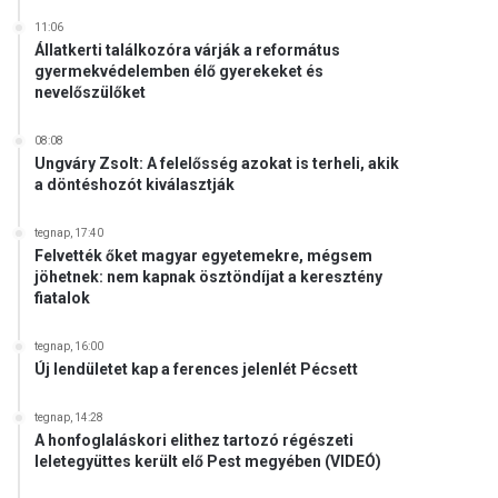
11:06
Állatkerti találkozóra várják a református
gyermekvédelemben élő gyerekeket és
nevelőszülőket
08:08
Ungváry Zsolt: A felelősség azokat is terheli, akik
a döntéshozót kiválasztják
tegnap, 17:40
Felvették őket magyar egyetemekre, mégsem
jöhetnek: nem kapnak ösztöndíjat a keresztény
fiatalok
tegnap, 16:00
Új lendületet kap a ferences jelenlét Pécsett
tegnap, 14:28
A honfoglaláskori elithez tartozó régészeti
leletegyüttes került elő Pest megyében (VIDEÓ)