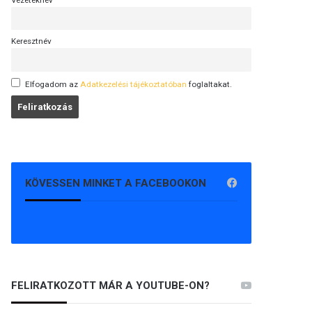
Vezetéknév
Keresztnév
Elfogadom az
Adatkezelési tájékoztatóban
foglaltakat.
KÖVESSEN MINKET A FACEBOOKON
FELIRATKOZOTT MÁR A YOUTUBE-ON?