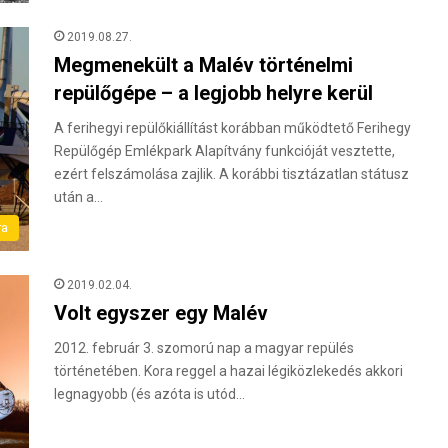
2019.08.27.
Megmenekült a Malév történelmi
repülőgépe – a legjobb helyre kerül
A ferihegyi repülőkiállítást korábban működtető Ferihegy
Repülőgép Emlékpark Alapítvány funkcióját vesztette,
ezért felszámolása zajlik. A korábbi tisztázatlan státusz
után a…
ra
2019.02.04.
Volt egyszer egy Malév
2012. február 3. szomorú nap a magyar repülés
történetében. Kora reggel a hazai légiközlekedés akkori
legnagyobb (és azóta is utód…