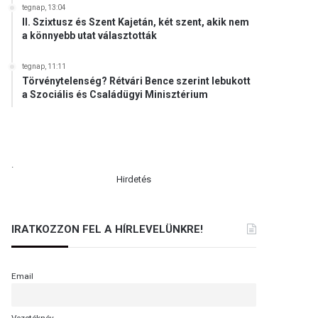
tegnap, 13:04
II. Szixtusz és Szent Kajetán, két szent, akik nem
a könnyebb utat választották
tegnap, 11:11
Törvénytelenség? Rétvári Bence szerint lebukott
a Szociális és Családügyi Minisztérium
.
Hirdetés
IRATKOZZON FEL A HÍRLEVELÜNKRE!
Email