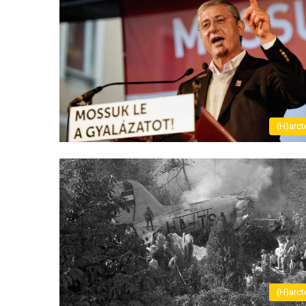
(H)arct
(H)arct