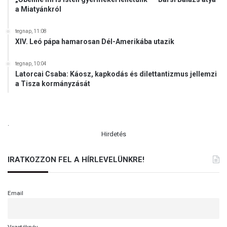
a Miatyánkról
tegnap, 11:08
XIV. Leó pápa hamarosan Dél-Amerikába utazik
tegnap, 10:04
Latorcai Csaba: Káosz, kapkodás és dilettantizmus jellemzi
a Tisza kormányzását
.
Hirdetés
IRATKOZZON FEL A HÍRLEVELÜNKRE!
Email