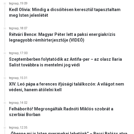
tegnap, 19:09
Kedl Olívia: Mindig a dicsőítésen keresztül tapasztaltam
meg Isten jelenlétét
tegnap, 18:07
Rétvári Bence: Magyar Péter lett a paksi energiakrízis
legnagyobb rémhírterjesztője (VIDEÓ)
tegnap, 17:00
Szeptemberben folytatódik az Antifa-per – az olasz Ilaria
Salist továbbra is mentelmi jog védi
tegnap, 15:31
XIV. Leó pápa a ferences ifjúsági találkozón: A világot nem
védeni, hanem átölelni kell
tegnap, 14:02
Felháborító! Megrongálták Radnóti Miklós szobrát a
szerbiai Borban
tegnap, 12:35
„Őbenne mi is Isten gyermekei lehetünk” – Barsi Balázs atya