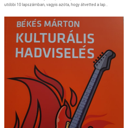
utóbbi 10 lapszámban, vagyis azóta, hogy átvetted a lap…