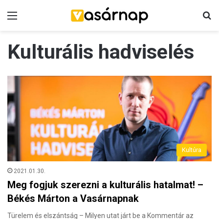
Menü
K
Kulturális hadviselés
Kultúra
2021.01.30.
Meg fogjuk szerezni a kulturális hatalmat! –
Békés Márton a Vasárnapnak
Türelem és elszántság – Milyen utat járt be a Kommentár az