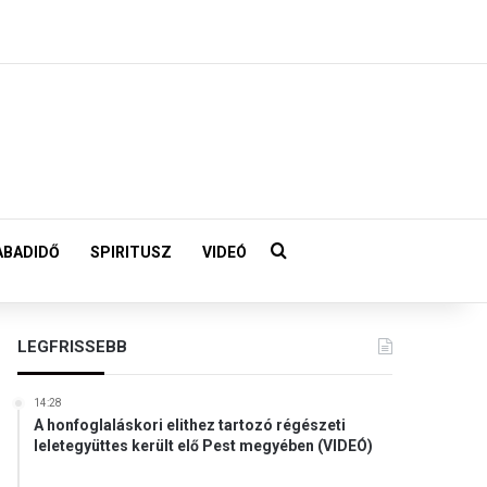
Keresés:
ABADIDŐ
SPIRITUSZ
VIDEÓ
LEGFRISSEBB
14:28
A honfoglaláskori elithez tartozó régészeti
leletegyüttes került elő Pest megyében (VIDEÓ)