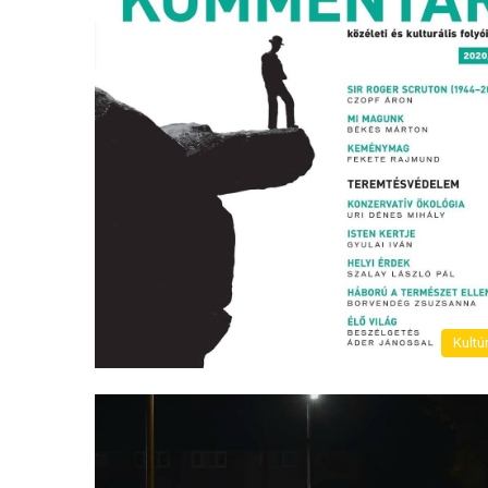
Kultú