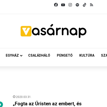
Facebook
YouTube
Instagram
Spotify
TikTok
RSS
EGYHÁZ
CSALÁDHÁLÓ
PENGETŐ
KULTÚRA
SZ
2020.03.31.
„Fogta az Úristen az embert, és