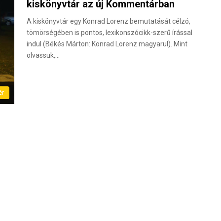
kiskönyvtár az új Kommentárban
A kiskönyvtár egy Konrad Lorenz bemutatását célzó,
tömörségében is pontos, lexikonszócikk-szerű írással
indul (Békés Márton: Konrad Lorenz magyarul). Mint
olvassuk,…
ér