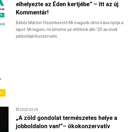
elhelyezte az Éden kertjébe” – itt az új
Kommentár!
Békés Márton főszerkesztő Mi magunk című írása nyitja a
lapot. Mi legyen, mi lehetne az előttünk álló ’20-as évek
jobboldali/konzervatív…
ra
2020.03.29.
„A zöld gondolat természetes helye a
jobboldalon van!”– ökokonzervatív