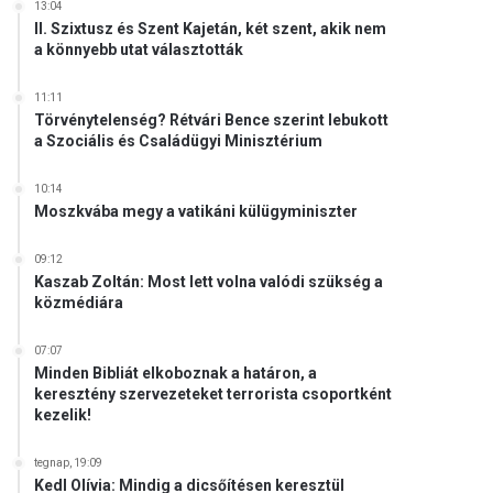
13:04
II. Szixtusz és Szent Kajetán, két szent, akik nem
a könnyebb utat választották
11:11
Törvénytelenség? Rétvári Bence szerint lebukott
a Szociális és Családügyi Minisztérium
10:14
Moszkvába megy a vatikáni külügyminiszter
09:12
Kaszab Zoltán: Most lett volna valódi szükség a
közmédiára
07:07
Minden Bibliát elkoboznak a határon, a
keresztény szervezeteket terrorista csoportként
kezelik!
tegnap, 19:09
Kedl Olívia: Mindig a dicsőítésen keresztül