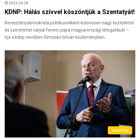
2023.04.28.
KDNP: Hálás szívvel köszöntjük a Szentatyát!
Kereszténydemokrata politikusokként különösen nagy tisztelettel
és szeretettel várjuk Ferenc pápa magyarországi látogatását –
írja a kdnp nevében Simicskó István közleményben.…
Vélemény