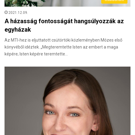
2021.12.09.
A házasság fontosságát hangsúlyozzák az
egyházak
Az MTI-hez is eljuttatott csütörtöki közleményben Mózes első
könyvéből idéztek. „Megteremtette Isten az embert a maga
képére; Isten képére teremtette…