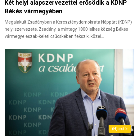
Két helyi alapszervezettel erősödik a KDNP
Békés vármegyében
Megalakult Zsadányban a Kereszténydemokrata Néppárt (KDNP)
helyi szervezete. Zsadány, a mintegy 1800 lelkes község Békés
vármegye észak-keleti csücskében fekszik, közel…
(H)arctér