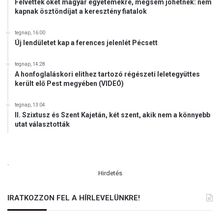
Felvették őket magyar egyetemekre, mégsem jöhetnek: nem
kapnak ösztöndíjat a keresztény fiatalok
tegnap, 16:00
Új lendületet kap a ferences jelenlét Pécsett
tegnap, 14:28
A honfoglaláskori elithez tartozó régészeti leletegyüttes
került elő Pest megyében (VIDEÓ)
tegnap, 13:04
II. Szixtusz és Szent Kajetán, két szent, akik nem a könnyebb
utat választották
.
Hirdetés
IRATKOZZON FEL A HÍRLEVELÜNKRE!