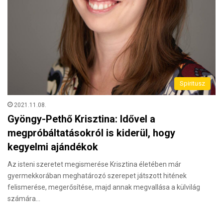
Spiritusz
2021.11.08.
Gyöngy-Pethő Krisztina: Idővel a
megpróbáltatásokról is kiderül, hogy
kegyelmi ajándékok
Az isteni szeretet megismerése Krisztina életében már
gyermekkorában meghatározó szerepet játszott hitének
felismerése, megerősítése, majd annak megvallása a külvilág
számára…