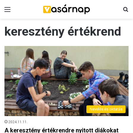
Menü
K
keresztény értékrend
Nevelés és oktatás
2024.11.11.
A keresztény értékrendre nyitott diákokat