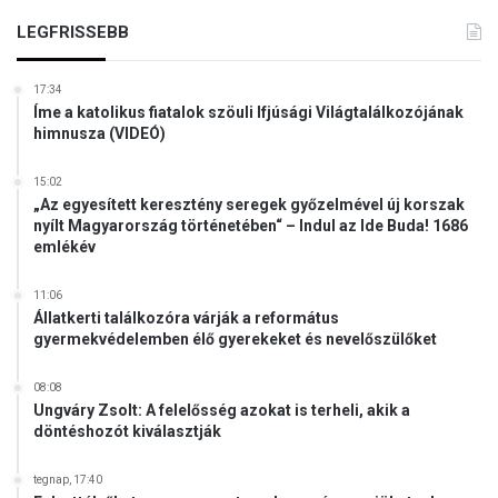
LEGFRISSEBB
17:34
Íme a katolikus fiatalok szöuli Ifjúsági Világtalálkozójának
himnusza (VIDEÓ)
15:02
„Az egyesített keresztény seregek győzelmével új korszak
nyílt Magyarország történetében“ – Indul az Ide Buda! 1686
emlékév
11:06
Állatkerti találkozóra várják a református
gyermekvédelemben élő gyerekeket és nevelőszülőket
08:08
Ungváry Zsolt: A felelősség azokat is terheli, akik a
döntéshozót kiválasztják
tegnap, 17:40