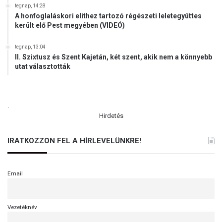
tegnap, 14:28
A honfoglaláskori elithez tartozó régészeti leletegyüttes
került elő Pest megyében (VIDEÓ)
tegnap, 13:04
II. Szixtusz és Szent Kajetán, két szent, akik nem a könnyebb
utat választották
.
Hirdetés
IRATKOZZON FEL A HÍRLEVELÜNKRE!
Email
Vezetéknév