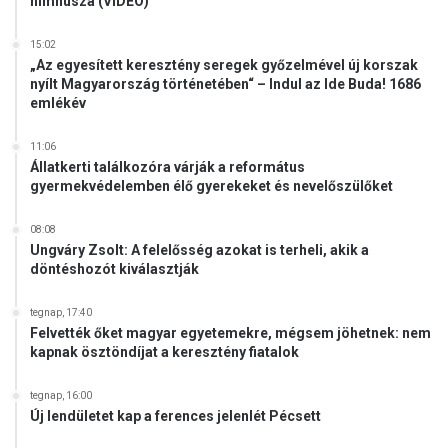
himnusza (VIDEÓ)
15:02
„Az egyesített keresztény seregek győzelmével új korszak
nyílt Magyarország történetében“ – Indul az Ide Buda! 1686
emlékév
11:06
Állatkerti találkozóra várják a református
gyermekvédelemben élő gyerekeket és nevelőszülőket
08:08
Ungváry Zsolt: A felelősség azokat is terheli, akik a
döntéshozót kiválasztják
tegnap, 17:40
Felvették őket magyar egyetemekre, mégsem jöhetnek: nem
kapnak ösztöndíjat a keresztény fiatalok
tegnap, 16:00
Új lendületet kap a ferences jelenlét Pécsett