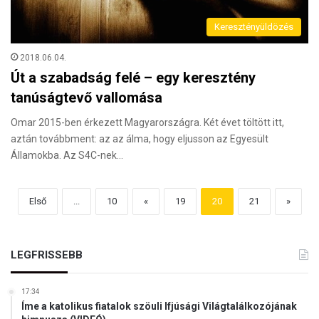
Keresztényüldözés
2018.06.04.
Út a szabadság felé – egy keresztény
tanúságtevő vallomása
Omar 2015-ben érkezett Magyarországra. Két évet töltött itt,
aztán továbbment: az az álma, hogy eljusson az Egyesült
Államokba. Az S4C-nek…
Első
...
10
«
19
20
21
»
LEGFRISSEBB
17:34
Íme a katolikus fiatalok szöuli Ifjúsági Világtalálkozójának