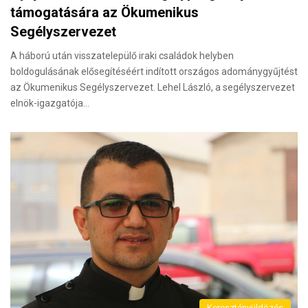
támogatására az Ökumenikus
Segélyszervezet
A háború után visszatelepülő iraki családok helyben
boldogulásának elősegítéséért indított országos adománygyűjtést
az Ökumenikus Segélyszervezet. Lehel László, a segélyszervezet
elnök-igazgatója…
Keresztényüldözés