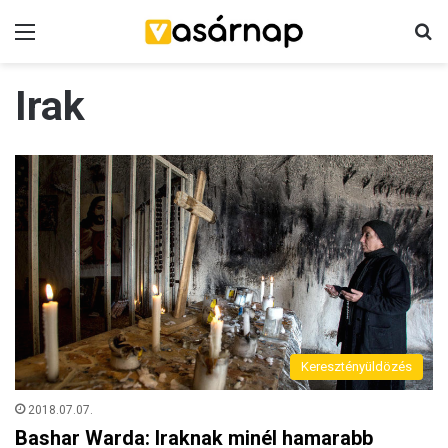
Menü
K
Irak
Keresztényüldözés
2018.07.07.
Bashar Warda: Iraknak minél hamarabb