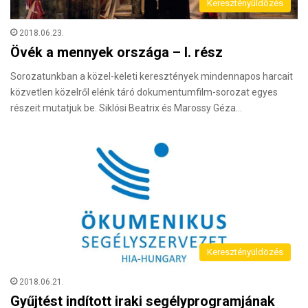
Keresztényüldözés
2018.06.23.
Övék a mennyek országa – I. rész
Sorozatunkban a közel-keleti keresztények mindennapos harcait
közvetlen közelről elénk táró dokumentumfilm-sorozat egyes
részeit mutatjuk be. Siklósi Beatrix és Marossy Géza…
Keresztényüldözés
2018.06.21.
Gyűjtést indított iraki segélyprogramjának