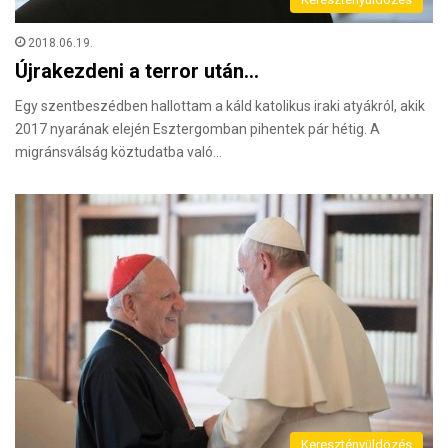
2018.06.19.
Újrakezdeni a terror után…
Egy szentbeszédben hallottam a káld katolikus iraki atyákról, akik
2017 nyarának elején Esztergomban pihentek pár hétig. A
migránsválság köztudatba való…
Keresztényüldözés