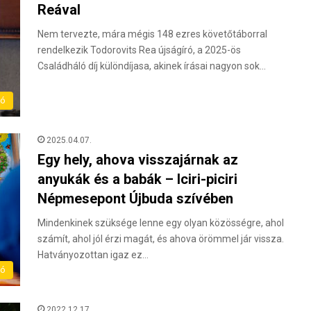
Reával
Nem tervezte, mára mégis 148 ezres követőtáborral
rendelkezik Todorovits Rea újságíró, a 2025-ös
Családháló díj különdíjasa, akinek írásai nagyon sok…
ló
2025.04.07.
Egy hely, ahova visszajárnak az
anyukák és a babák – Iciri-piciri
Népmesepont Újbuda szívében
Mindenkinek szüksége lenne egy olyan közösségre, ahol
számít, ahol jól érzi magát, és ahova örömmel jár vissza.
Hatványozottan igaz ez…
ló
2022.12.17.