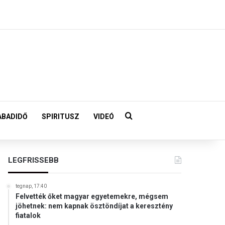
Keresés:
ABADIDŐ
SPIRITUSZ
VIDEÓ
LEGFRISSEBB
tegnap, 17:40
Felvették őket magyar egyetemekre, mégsem
jöhetnek: nem kapnak ösztöndíjat a keresztény
fiatalok