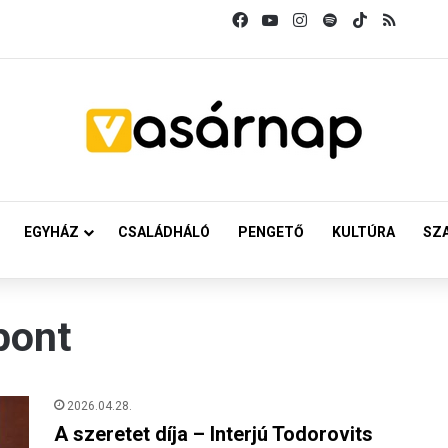
Facebook
YouTube
Instagram
Spotify
TikTok
RSS
EGYHÁZ
CSALÁDHÁLÓ
PENGETŐ
KULTÚRA
SZ
pont
2026.04.28.
A szeretet díja – Interjú Todorovits