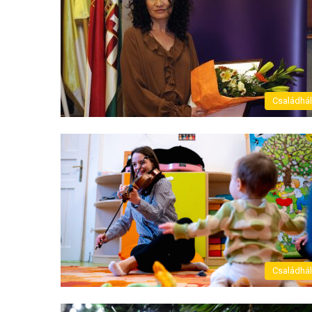
Családhá
Családhá