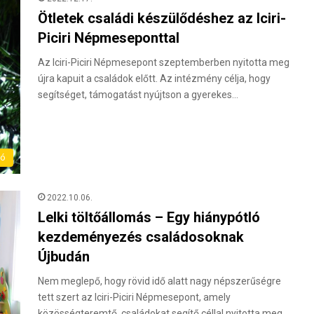
Ötletek családi készülődéshez az Iciri-
Piciri Népmeseponttal
Az Iciri-Piciri Népmesepont szeptemberben nyitotta meg
újra kapuit a családok előtt. Az intézmény célja, hogy
segítséget, támogatást nyújtson a gyerekes…
ló
2022.10.06.
Lelki töltőállomás – Egy hiánypótló
kezdeményezés családosoknak
Újbudán
Nem meglepő, hogy rövid idő alatt nagy népszerűségre
tett szert az Iciri-Piciri Népmesepont, amely
közösségteremtő, családokat segítő céllal nyitotta meg…