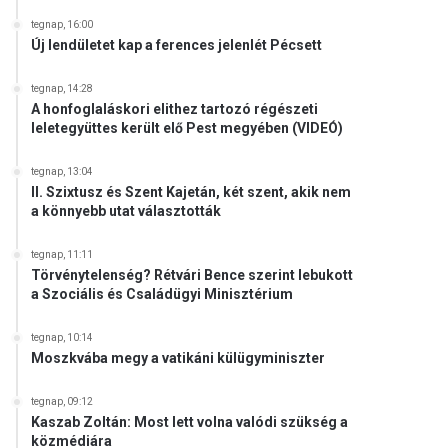
tegnap, 16:00
Új lendületet kap a ferences jelenlét Pécsett
tegnap, 14:28
A honfoglaláskori elithez tartozó régészeti
leletegyüttes került elő Pest megyében (VIDEÓ)
tegnap, 13:04
II. Szixtusz és Szent Kajetán, két szent, akik nem
a könnyebb utat választották
tegnap, 11:11
Törvénytelenség? Rétvári Bence szerint lebukott
a Szociális és Családügyi Minisztérium
tegnap, 10:14
Moszkvába megy a vatikáni külügyminiszter
tegnap, 09:12
Kaszab Zoltán: Most lett volna valódi szükség a
közmédiára