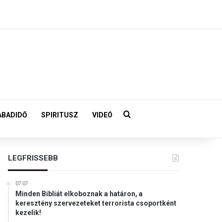
Keresés:
ABADIDŐ
SPIRITUSZ
VIDEÓ
LEGFRISSEBB
07:07
Minden Bibliát elkoboznak a határon, a
keresztény szervezeteket terrorista csoportként
kezelik!