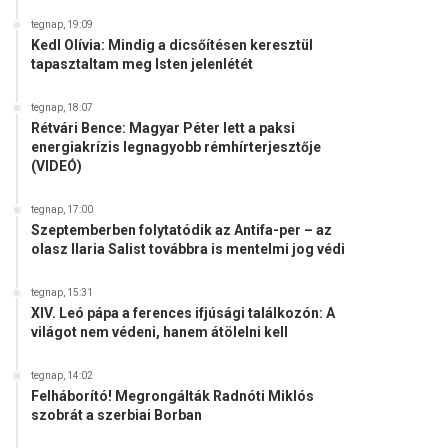
tegnap, 19:09
Kedl Olívia: Mindig a dicsőítésen keresztül
tapasztaltam meg Isten jelenlétét
tegnap, 18:07
Rétvári Bence: Magyar Péter lett a paksi
energiakrízis legnagyobb rémhírterjesztője
(VIDEÓ)
tegnap, 17:00
Szeptemberben folytatódik az Antifa-per – az
olasz Ilaria Salist továbbra is mentelmi jog védi
tegnap, 15:31
XIV. Leó pápa a ferences ifjúsági találkozón: A
világot nem védeni, hanem átölelni kell
tegnap, 14:02
Felháborító! Megrongálták Radnóti Miklós
szobrát a szerbiai Borban