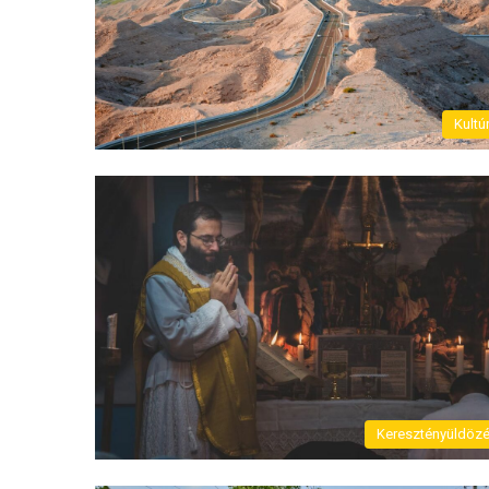
Kultú
Keresztényüldöz