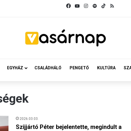
Facebook
YouTube
Instagram
Spotify
TikTok
RSS
EGYHÁZ
CSALÁDHÁLÓ
PENGETŐ
KULTÚRA
SZ
ségek
2026.03.03.
Szijjártó Péter bejelentette, megindult a