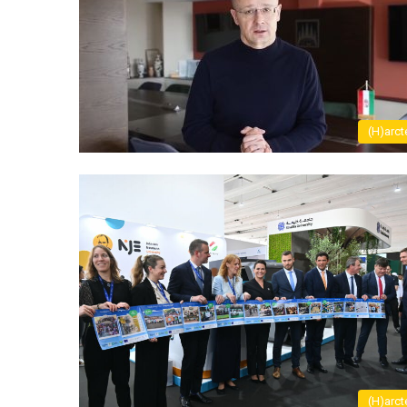
(H)arct
(H)arct