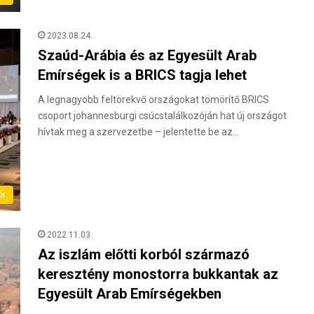
2023.08.24.
Szaúd-Arábia és az Egyesült Arab
Emírségek is a BRICS tagja lehet
A legnagyobb feltörekvő országokat tömörítő BRICS
csoport johannesburgi csúcstalálkozóján hat új országot
hívtak meg a szervezetbe – jelentette be az…
ér
2022.11.03.
Az iszlám előtti korból származó
keresztény monostorra bukkantak az
Egyesült Arab Emírségekben