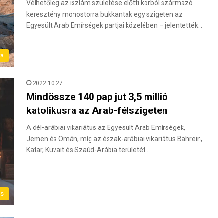
Vélhetőleg az iszlám születése előtti korból származó
keresztény monostorra bukkantak egy szigeten az
Egyesült Arab Emírségek partjai közelében – jelentették…
ra
2022.10.27.
Mindössze 140 pap jut 3,5 millió
katolikusra az Arab-félszigeten
A dél-arábiai vikariátus az Egyesült Arab Emírségek,
Jemen és Omán, míg az észak-arábiai vikariátus Bahrein,
Katar, Kuvait és Szaúd-Arábia területét…
és