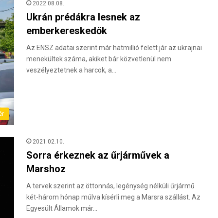
2022.08.08.
Ukrán prédákra lesnek az
emberkereskedők
Az ENSZ adatai szerint már hatmillió felett jár az ukrajnai
menekültek száma, akiket bár közvetlenül nem
veszélyeztetnek a harcok, a…
ér
2021.02.10.
Sorra érkeznek az űrjárművek a
Marshoz
A tervek szerint az öttonnás, legénység nélküli űrjármű
két-három hónap múlva kísérli meg a Marsra szállást. Az
Egyesült Államok már…