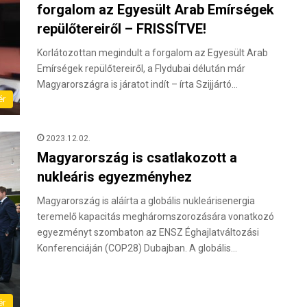
forgalom az Egyesült Arab Emírségek
repülőtereiről – FRISSÍTVE!
Korlátozottan megindult a forgalom az Egyesült Arab
Emírségek repülőtereiről, a Flydubai délután már
Magyarországra is járatot indít – írta Szijjártó…
ér
2023.12.02.
Magyarország is csatlakozott a
nukleáris egyezményhez
Magyarország is aláírta a globális nukleárisenergia
teremelő kapacitás megháromszorozására vonatkozó
egyezményt szombaton az ENSZ Éghajlatváltozási
Konferenciáján (COP28) Dubajban. A globális…
ér