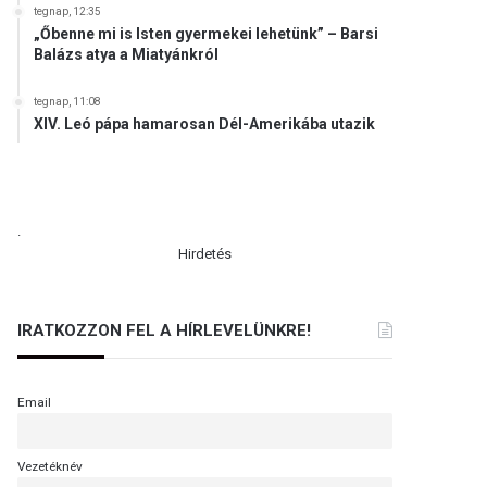
tegnap, 12:35
„Őbenne mi is Isten gyermekei lehetünk” – Barsi
Balázs atya a Miatyánkról
tegnap, 11:08
XIV. Leó pápa hamarosan Dél-Amerikába utazik
.
Hirdetés
IRATKOZZON FEL A HÍRLEVELÜNKRE!
Email
Vezetéknév