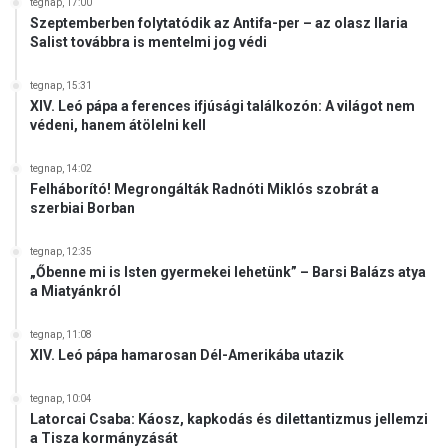
tegnap, 17:00
Szeptemberben folytatódik az Antifa-per – az olasz Ilaria
Salist továbbra is mentelmi jog védi
tegnap, 15:31
XIV. Leó pápa a ferences ifjúsági találkozón: A világot nem
védeni, hanem átölelni kell
tegnap, 14:02
Felháborító! Megrongálták Radnóti Miklós szobrát a
szerbiai Borban
tegnap, 12:35
„Őbenne mi is Isten gyermekei lehetünk” – Barsi Balázs atya
a Miatyánkról
tegnap, 11:08
XIV. Leó pápa hamarosan Dél-Amerikába utazik
tegnap, 10:04
Latorcai Csaba: Káosz, kapkodás és dilettantizmus jellemzi
a Tisza kormányzását