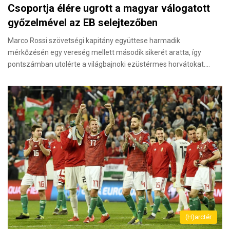
Csoportja élére ugrott a magyar válogatott
győzelmével az EB selejtezőben
Marco Rossi szövetségi kapitány együttese harmadik
mérkőzésén egy vereség mellett második sikerét aratta, így
pontszámban utolérte a világbajnoki ezüstérmes horvátokat.…
(H)arctér