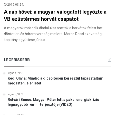
2019.03.24.
A nap hősei: a magyar válogatott legyőzte a
VB ezüstérmes horvát csapatot
A magyarok második diadalukat aratták a horvátok felett hat
döntetlen és három vereség mellett. Marco Rossi szövetségi
kapitány együttese június…
LEGFRISSEBB
tegnap, 19:09
Kedl Olívia: Mindig a dicsőítésen keresztül tapasztaltam
meg Isten jelenlétét
tegnap, 18:07
Rétvári Bence: Magyar Péter lett a paksi energiakrízis
legnagyobb rémhírterjesztője (VIDEÓ)