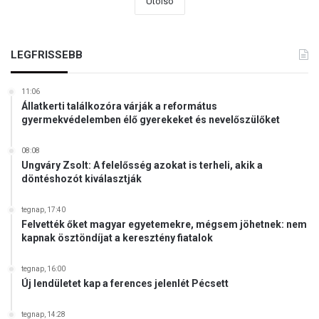
Utolsó
LEGFRISSEBB
11:06
Állatkerti találkozóra várják a református
gyermekvédelemben élő gyerekeket és nevelőszülőket
08:08
Ungváry Zsolt: A felelősség azokat is terheli, akik a
döntéshozót kiválasztják
tegnap, 17:40
Felvették őket magyar egyetemekre, mégsem jöhetnek: nem
kapnak ösztöndíjat a keresztény fiatalok
tegnap, 16:00
Új lendületet kap a ferences jelenlét Pécsett
tegnap, 14:28