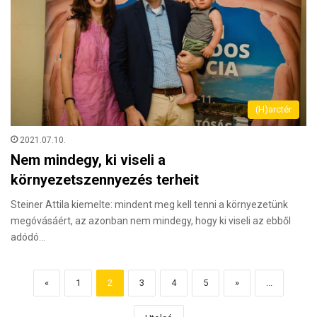
(H)arctér
2021.07.10.
Nem mindegy, ki viseli a
környezetszennyezés terheit
Steiner Attila kiemelte: mindent meg kell tenni a környezetünk
megóvásáért, az azonban nem mindegy, hogy ki viseli az ebből
adódó…
«
1
2
3
4
5
»
...