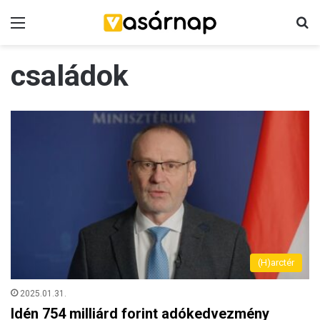
Menü
K
családok
(H)arctér
2025.01.31.
Idén 754 milliárd forint adókedvezmény