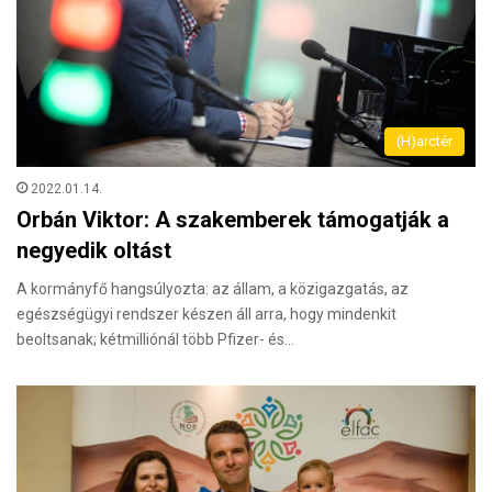
(H)arctér
2022.01.14.
Orbán Viktor: A szakemberek támogatják a
negyedik oltást
A kormányfő hangsúlyozta: az állam, a közigazgatás, az
egészségügyi rendszer készen áll arra, hogy mindenkit
beoltsanak; kétmilliónál több Pfizer- és…