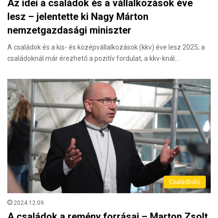
Az idei a családok és a vállalkozások éve
lesz – jelentette ki Nagy Márton
nemzetgazdasági miniszter
A családok és a kis- és középvállalkozások (kkv) éve lesz 2025; a
családoknál már érezhető a pozitív fordulat, a kkv-knál…
Családháló
2024.12.09.
A családok a remény forrásai – Marton Zsolt,