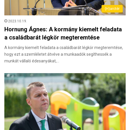
(H)arctér
2023.10.19.
Hornung Ágnes: A kormány kiemelt feladata
a családbarát légkör megteremtése
A kormány kiemelt feladata a családbarát légkör megteremtése,
hogy ezt a szemléletet átvéve a munkaadók segíthessék a
munkát vállaló édesanyákat,…