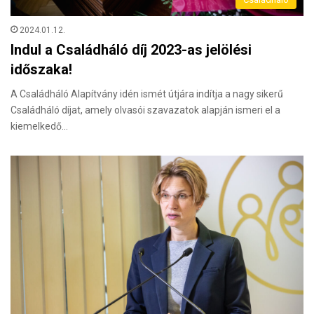
2024.01.12.
Indul a Családháló díj 2023-as jelölési
időszaka!
A Családháló Alapítvány idén ismét útjára indítja a nagy sikerű
Családháló díjat, amely olvasói szavazatok alapján ismeri el a
kiemelkedő…