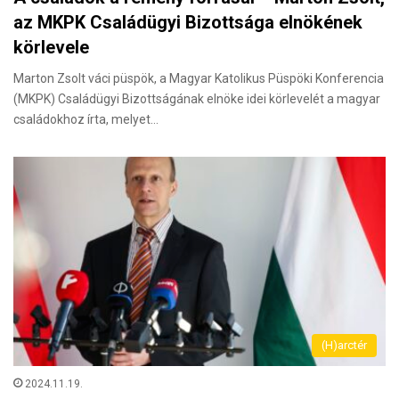
az MKPK Családügyi Bizottsága elnökének
körlevele
Marton Zsolt váci püspök, a Magyar Katolikus Püspöki Konferencia
(MKPK) Családügyi Bizottságának elnöke idei körlevelét a magyar
családokhoz írta, melyet…
(H)arctér
2024.11.19.