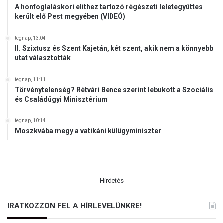
A honfoglaláskori elithez tartozó régészeti leletegyüttes
került elő Pest megyében (VIDEÓ)
tegnap, 13:04
II. Szixtusz és Szent Kajetán, két szent, akik nem a könnyebb
utat választották
tegnap, 11:11
Törvénytelenség? Rétvári Bence szerint lebukott a Szociális
és Családügyi Minisztérium
tegnap, 10:14
Moszkvába megy a vatikáni külügyminiszter
.
Hirdetés
IRATKOZZON FEL A HÍRLEVELÜNKRE!