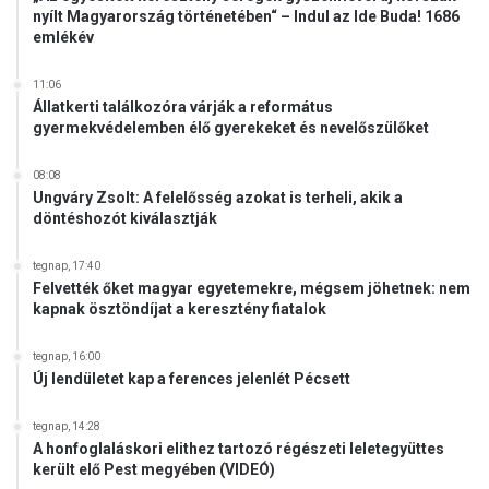
nyílt Magyarország történetében“ – Indul az Ide Buda! 1686
emlékév
11:06
Állatkerti találkozóra várják a református
gyermekvédelemben élő gyerekeket és nevelőszülőket
08:08
Ungváry Zsolt: A felelősség azokat is terheli, akik a
döntéshozót kiválasztják
tegnap, 17:40
Felvették őket magyar egyetemekre, mégsem jöhetnek: nem
kapnak ösztöndíjat a keresztény fiatalok
tegnap, 16:00
Új lendületet kap a ferences jelenlét Pécsett
tegnap, 14:28
A honfoglaláskori elithez tartozó régészeti leletegyüttes
került elő Pest megyében (VIDEÓ)