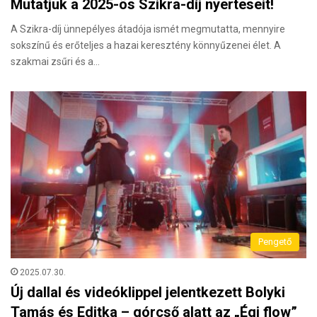
Mutatjuk a 2025-ös Szikra-díj nyerteseit!
A Szikra-díj ünnepélyes átadója ismét megmutatta, mennyire
sokszínű és erőteljes a hazai keresztény könnyűzenei élet. A
szakmai zsűri és a…
Pengető
2025.07.30.
Új dallal és videóklippel jelentkezett Bolyki
Tamás és Editka – górcső alatt az „Égi flow”