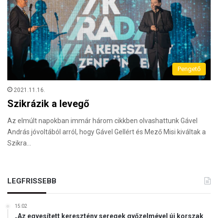
Pengető
2021.11.16.
Szikrázik a levegő
Az elmúlt napokban immár három cikkben olvashattunk Gável
András jóvoltából arról, hogy Gável Gellért és Mező Misi kiváltak a
Szikra…
LEGFRISSEBB
15:02
„Az egyesített keresztény seregek győzelmével új korszak