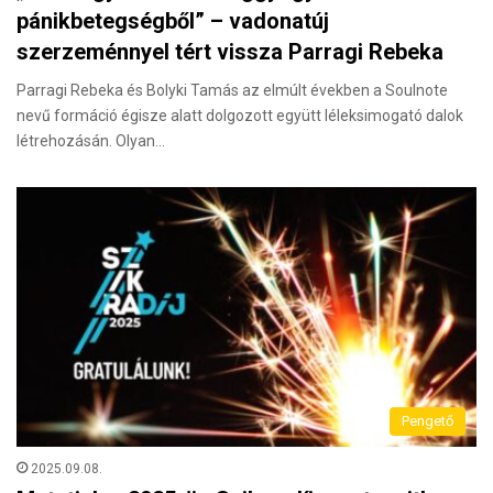
pánikbetegségből” – vadonatúj
szerzeménnyel tért vissza Parragi Rebeka
Parragi Rebeka és Bolyki Tamás az elmúlt években a Soulnote
nevű formáció égisze alatt dolgozott együtt léleksimogató dalok
létrehozásán. Olyan…
Pengető
2025.09.08.