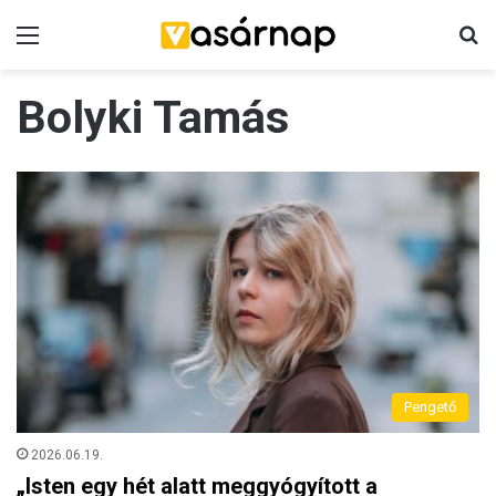
Menü
K
Bolyki Tamás
Pengető
2026.06.19.
„Isten egy hét alatt meggyógyított a