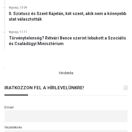
tegnap, 13:04
II. Szixtusz és Szent Kajetán, két szent, akik nem a könnyebb
utat választották
tegnap, 11:11
Törvénytelenség? Rétvári Bence szerint lebukott a Szociális
és Családügyi Minisztérium
.
Hirdetés
IRATKOZZON FEL A HÍRLEVELÜNKRE!
Email
Vezetéknév