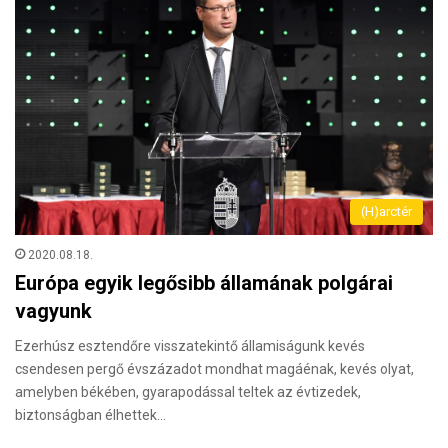
(H)arctér
2020.08.18.
Európa egyik legősibb államának polgárai
vagyunk
Ezerhúsz esztendőre visszatekintő államiságunk kevés
csendesen pergő évszázadot mondhat magáénak, kevés olyat,
amelyben békében, gyarapodással teltek az évtizedek,
biztonságban élhettek…