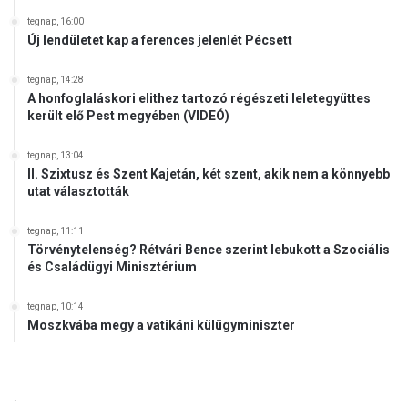
tegnap, 16:00
Új lendületet kap a ferences jelenlét Pécsett
tegnap, 14:28
A honfoglaláskori elithez tartozó régészeti leletegyüttes
került elő Pest megyében (VIDEÓ)
tegnap, 13:04
II. Szixtusz és Szent Kajetán, két szent, akik nem a könnyebb
utat választották
tegnap, 11:11
Törvénytelenség? Rétvári Bence szerint lebukott a Szociális
és Családügyi Minisztérium
tegnap, 10:14
Moszkvába megy a vatikáni külügyminiszter
.