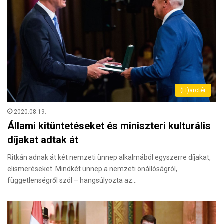
(H)arctér
2020.08.19.
Állami kitüntetéseket és miniszteri kulturális
díjakat adtak át
Ritkán adnak át két nemzeti ünnep alkalmából egyszerre díjakat,
elismeréseket. Mindkét ünnep a nemzeti önállóságról,
függetlenségről szól – hangsúlyozta az…