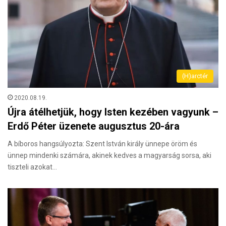
(H)arctér
2020.08.19.
Újra átélhetjük, hogy Isten kezében vagyunk –
Erdő Péter üzenete augusztus 20-ára
A bíboros hangsúlyozta: Szent István király ünnepe öröm és
ünnep mindenki számára, akinek kedves a magyarság sorsa, aki
tiszteli azokat…