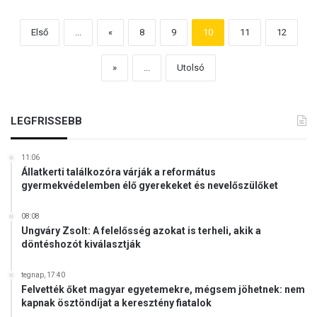
Első
...
«
8
9
10
11
12
»
...
Utolsó
LEGFRISSEBB
11:06
Állatkerti találkozóra várják a református
gyermekvédelemben élő gyerekeket és nevelőszülőket
08:08
Ungváry Zsolt: A felelősség azokat is terheli, akik a
döntéshozót kiválasztják
tegnap, 17:40
Felvették őket magyar egyetemekre, mégsem jöhetnek: nem
kapnak ösztöndíjat a keresztény fiatalok