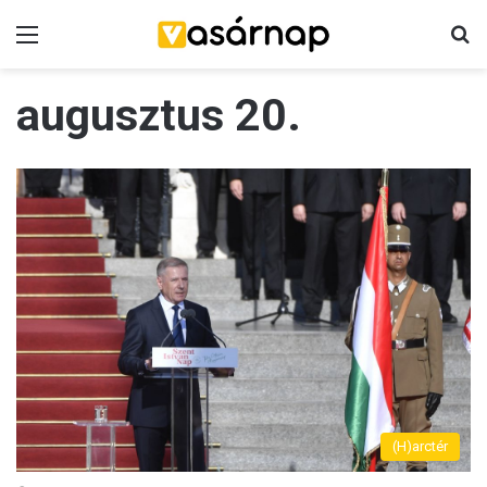
Menü
K
augusztus 20.
(H)arctér