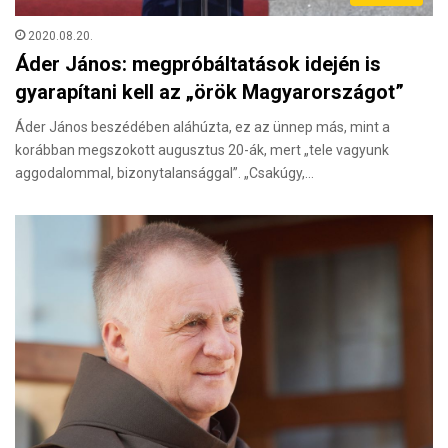
2020.08.20.
Áder János: megpróbáltatások idején is
gyarapítani kell az „örök Magyarországot”
Áder János beszédében aláhúzta, ez az ünnep más, mint a
korábban megszokott augusztus 20-ák, mert „tele vagyunk
aggodalommal, bizonytalansággal”. „Csakúgy,…