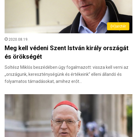
(H)arctér
2020.08.19.
Meg kell védeni Szent István király országát
és örökségét
Soltész Miklós beszédében úgy fogalmazott: vissza kell verni az
„országunk, kereszténységünk és értékeink” elleni állandó és
folyamatos támadásokat, amihez erőt…