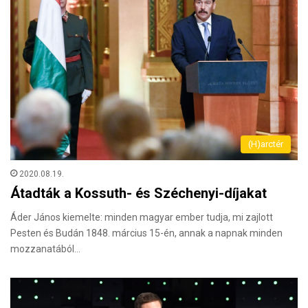
(H)arctér
2020.08.19.
Átadták a Kossuth- és Széchenyi-díjakat
Áder János kiemelte: minden magyar ember tudja, mi zajlott
Pesten és Budán 1848. március 15-én, annak a napnak minden
mozzanatából…